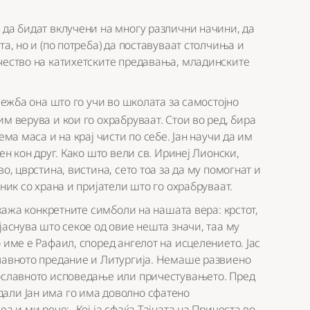
 да бидат вклучени на многу различни начини, да
та, но и (по потреба) да поставуваат столчиња и
учество на катихетските предавања, младинските
 вежба она што го учи во школата за самостојно
 им верува и кои го охрабруваат. Стои во ред, бира
ема маса и на крај чисти по себе. Јан научи да им
ен кон друг. Како што вели св. Иринеј Лионски,
о, цврстина, вистина, сето тоа за да му помогнат и
ник со храна и пријатели што го охрабруваат.
окажа конкретните симболи на нашата вера: крстот,
јаснува што секое од овие нешта значи, таа му
 име е Рафаил, според ангелот на исцелението. Јас
славното предание и Литургија. Немаше развиено
вославното исповедање или причестувањето. Пред
али Јан има го има доволно сфатено
а и ми рече: „Кој ја сфаќа Тајната на Причеста во