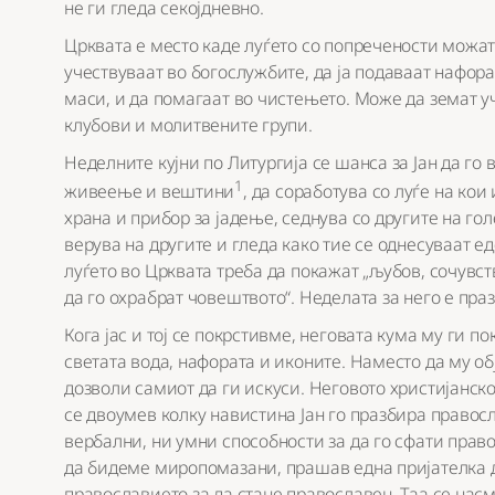
не ги гледа секојдневно.
Црквата е место каде луѓето со попречености можат
учествуваат во богослужбите, да ја подаваат нафора
маси, и да помагаат во чистењето. Може да земат 
клубови и молитвените групи.
Неделните кујни по Литургија се шанса за Јан да го
1
живеење и вештини
, да соработува со луѓе на кои
храна и прибор за јадење, седнува со другите на гол
верува на другите и гледа како тие се однесуваат ед
луѓето во Црквата треба да покажат „љубов, сочувств
да го охрабрат човештвото“. Неделата за него е праз
Кога јас и тој се покрстивме, неговата кума му ги п
светата вода, нафората и иконите. Наместо да му об
дозволи самиот да ги искуси. Неговото христијанско
се двоумев колку навистина Јан го празбира право
вербални, ни умни способности за да го сфати пра
да бидеме миропомазани, прашав една пријателка д
православието за да стане православен. Таа се насме