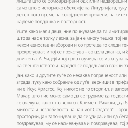
лицата што се бомбардирани од силни надворешни 
само што е историско обележје на Литургијата, туку
денешното време на секојдневни промени, на сите 
најдеме поддршка и постојаност.
Уште како мали деца, ние почнуваме да ги имитира
што за нас е толку лесна, за Јан е многу тешка; тој 
некои едноставни зборови и со прсте да го следи тек
прекрстуваат, и тој се прекстува – со цела дланка, и
движења. А, бидејќи тој прво научи да се изразува 
на свештенството и народот се подеднакво важни за
Јан, како и другите луѓе со некаква попреченост или
зграда, туку како собрание од луѓе, верници) е при
ни е Исус Христос, Кој никого не го отфрлил, и запо
Макар што ние може само да се трудиме да го дост
се очекува, како што вели св. Климент Римски, „да 
милоста и незлобивоста на нашиот Создател“. Поран
простории, Јан започнуваше да се удира, или да бег
поздравуваа, му се насмевнуваа и поздравуваа, тој 