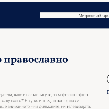
Митрополит
Епарх
о православно
Б
а
р
а
одители, како и наставниците, за мојот син којшто
ј
толку долго?“ На училиште, Јан постојано се
аше вниманието – ни филмовите, ни телевизијата,