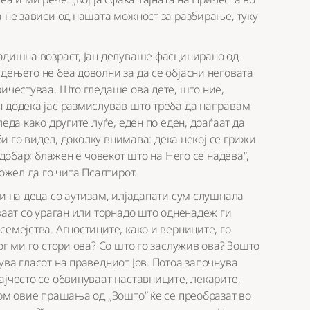
а не зависи од нашата можност за разбирање, туку
годишна возраст, Јан делуваше фасцинирано од
дењето не беа доволни за да се објасни неговата
ричестуваа. Што гледаше ова дете, што ние,
н додека јас размислував што треба да направам
еда како другите луѓе, еден по еден, доаѓаат да
 би го видел, доколку внимава: дека некој се грижи
 добар; блажен е човекот што на Него се надева“,
ожел да го чита Псалтирот.
ли на деца со аутизам, илјадапати сум слушнала
ваат со ураган или торнадо што одненадеж ги
емејства. Агностиците, како и верниците, го
ог ми го стори ова? Со што го заслужив ова? Зошто
ува гласот на праведниот Јов. Потоа започнува
ајчесто се обвинуваат наставниците, лекарите,
том овие прашања од „Зошто“ ќе се преобразат во