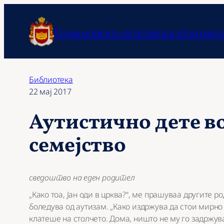
Оди
на
Кумановско-осоговска епархија
содржината
Библиотека
22 мај 2017
Аутистично дете в
семејство
сведоштво на еден родител
„Како тоа, Јан оди в црква?“, ме прашуваа другите р
боледува од аутизам. „Како издржува да стои мирно 
клатеше на столчето. Дома, ништо не му го задржув