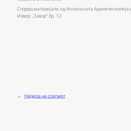
Според материјали од Антихоската Архиепископија
Извор: „Тавор“ бр. 12
←
Недела на слепиот