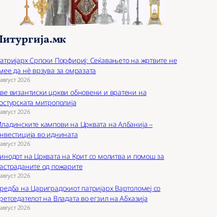
Литургија.мк
атријарх Српски Порфириј: Сеќавањето на жртвите не
мее да нѐ врзува за омразата
 август 2026
ве византиски цркви обновени и вратени на
остурската митрополија
 август 2026
ладинските кампови на Црквата на Албанија –
нвестиција во иднината
 август 2026
инодот на Црквата на Крит со молитва и помош за
астраданите од пожарите
 август 2026
редба на Цариградскиот патријарх Вартоломеј со
ретседателот на Владата во егзил на Абхазија
 август 2026