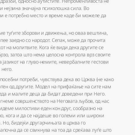
дразби, односно аутистите. Непроменливоста не
 и нејзина значајна психолошка сила. Во
ни е потребно место и време каде би можеле да
ме туѓите зборови и движења, но оваа вештина,
не пее заедно со народот. Сепак, може да прочита
от на молитвите. Кога ќе види дека другите се
 брзо, затоа што нема целосна контрола врз своите
на јазикот на глуво-немите, невербалните гестови
 него.
 посебни потреби, чувствува дека во Црква (не како
фатен од другите. Модел на прифаќање на сите нам
веда и малите деца да бидат доведени при Него.
игнеме совршенството на Неговата љубов, од нас
бидеме милостиви еден кон друг, сообразно на
о, кога и да се најдеше во големи или широки
а. Но, бидејќи другарчињата в црква го
започна да се свикнува на тоа да среќава луѓе што