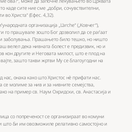
име ова?“, може да започне лекувањето во Црквата
то каде сите ние сме „добри, сочувствителни,
 во Христа“ (Ефес. 4,32).
народната организација „L’arche“ („Ковчег“),
ти го прашувале зошто Бог дозволил да се раѓаат
ни заболувања. Прашањето било тешко, но ништо
гаш велел дека нивната болест е предизвик, но и
в кон другите и Неговата милост, што е плод на
вајте, зашто такви жртви Му се благоугодни на
 нас, онака како што Христос нè прифати нас.
а се молиме за нив и за нивните семејства,
како на пример св. Наум Охридски, св. Анастасија и
 лица со попреченост се организираат во комуни
ни што би им овозможиле релативно самостојно и