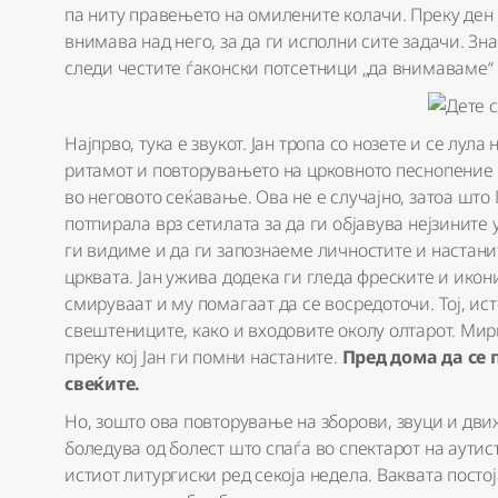
па ниту правењето на омилените колачи. Преку ден
внимава над него, за да ги исполни сите задачи. Зна
следи честите ѓаконски потсетници „да внимаваме“ 
Најпрво, тука е звукот. Јан тропа со нозете и се лул
ритамот и повторувањето на црковното песнопение 
во неговото сеќавање. Ова не е случајно, затоа шт
потпирала врз сетилата за да ги објавува нејзинит
ги видиме и да ги запознаеме личностите и настани
црквата. Јан ужива додека ги гледа фреските и икони
смируваат и му помагаат да се восредоточи. Тој, ист
свештениците, како и входовите околу олтарот. Мири
преку кој Јан ги помни настаните.
Пред дома да се 
свеќите.
Но, зошто ова повторување на зборови, звуци и движ
боледува од болест што спаѓа во спектарот на аутис
истиот литургиски ред секоја недела. Ваквата пост