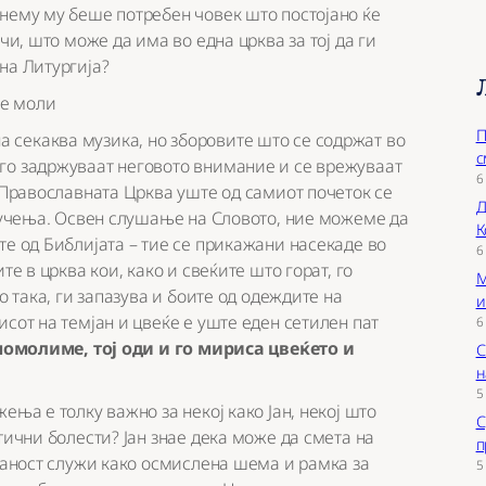
 нему му беше потребен човек што постојано ќе
чи, што може да има во една црква за тој да ги
на Литургија?
П
а на секаква музика, но зборовите што се содржат во
с
го задржуваат неговото внимание и се врежуваат
6
о Православната Црква уште од самиот почеток се
Д
е учења. Освен слушање на Словото, ние можеме да
К
те од Библијата – тие се прикажани насекаде во
6
те в црква кои, како и свеќите што горат, го
М
о така, ги запазува и боите од одеждите на
и
сот на темјан и цвеќе е уште еден сетилен пат
6
помолиме, тој оди и го мириса цвеќето и
С
н
5
ења е толку важно за некој како Јан, некој што
С
тични болести? Јан знае дека може да смета на
п
ојаност служи како осмислена шема и рамка за
5