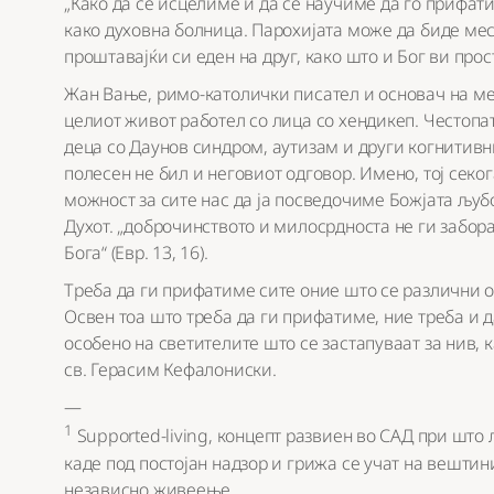
„Како да се исцелиме и да се научиме да го прифат
како духовна болница. Парохијата може да биде мес
проштавајќи си еден на друг, како што и Бог ви прости
Жан Вање, римо-католички писател и основач на меѓу
целиот живот работел со лица со хендикеп. Честопа
деца со Даунов синдром, аутизам и други когнитив
полесен не бил и неговиот одговор. Имено, тој секо
можност за сите нас да ја посведочиме Божјата љубо
Духот. „доброчинството и милосрдноста не ги забора
Бога“ (Евр. 13, 16).
Треба да ги прифатиме сите оние што се различни од
Освен тоа што треба да ги прифатиме, ние треба и д
особено на светителите што се застапуваат за нив, 
св. Герасим Кефалониски.
—
1
Supported-living, концепт развиен во САД при што
каде под постојан надзор и грижа се учат на вешти
независно живеење.