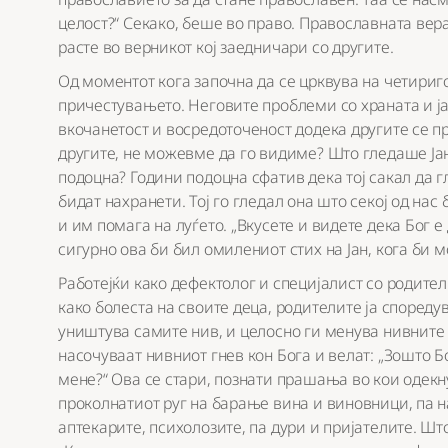
целост?“ Секако, беше во право. Православната вер
расте во верникот кој заедничари со другите.
Од моментот кога започна да се црквува на четири
причестувањето. Неговите проблеми со храната и ја
вкочанетост и восредоточеност додека другите се п
другите, не можевме да го видиме? Што гледаше Ја
подоцна? Години подоцна сфатив дека тој сакал да гл
бидат нахранети. Тој го гледал она што секој од нас
и им помага на луѓето. „Вкусете и видете дека Бог е
сигурно ова би бил омилениот стих на Јан, кога би м
Работејќи како дефектолог и специјалист со родите
како болеста на своите деца, родителите ја спореду
уништува самите нив, и целосно ги менува нивните с
насочуваат нивниот гнев кон Бога и велат: „Зошто Б
мене?“ Ова се стари, познати прашања во кои одекн
проколнатиот руг на барање вина и виновници, па н
аптекарите, психолозите, па дури и пријателите. Ш