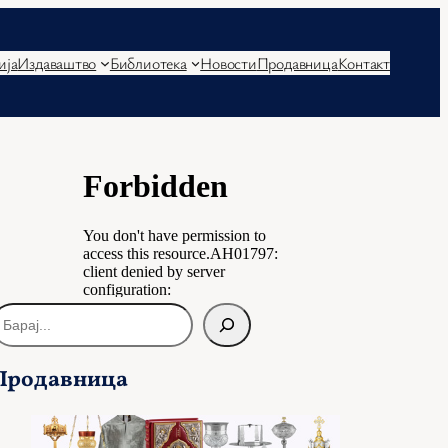
ија
Издаваштво
Библиотека
Новости
Продавница
Контакт
Продавница