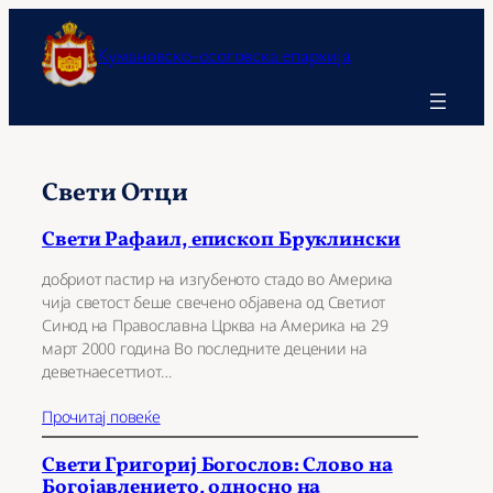
Оди
на
Кумановско-осоговска епархија
содржината
Свети Отци
Свети Рафаил, епископ Бруклински
добриот пастир на изгубеното стадо во Америка
чија светост беше свечено објавена од Светиот
Синод на Православна Црква на Америка на 29
март 2000 година Во последните децении на
деветнаесеттиот…
Прочитај повеќе
Свети Григориј Богослов: Слово на
Богојавлението, односно на