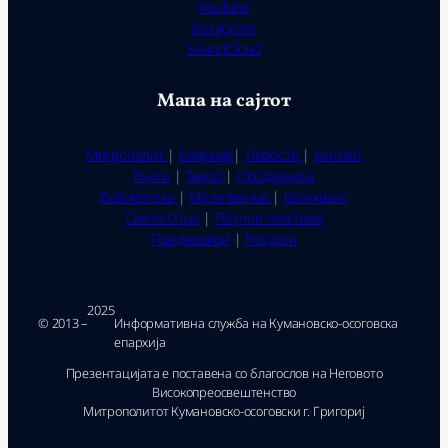
YouTube
Instagram
SoundCloud
Мапа на сајтот
Митрополит
|
Епархија
|
Новости
|
Контакт
Книги
|
Тавор
|
Продавница
Библиотека
|
Молитвеник
|
Катихизис
Свети Отци
|
Поучни текстови
Предизвици
|
Ресурси
2025
© 2013 –
Ин­фор­ма­тив­на служ­ба на Ку­ма­нов­ско-осо­гов­ска
епар­хи­ја
Презентацијата е поставена со благослов на Неговото
Високопреосвештенство
Митрополитот Кумановско-осоговски г. Григориј