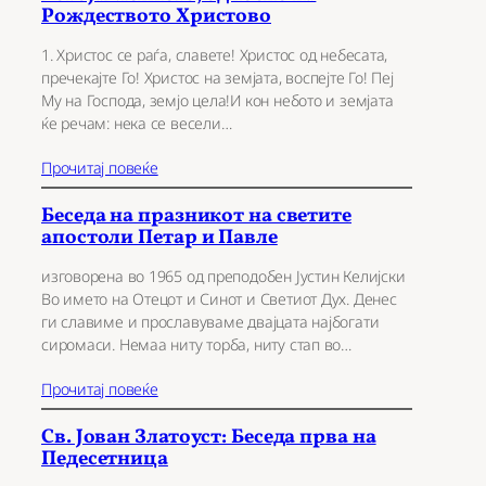
Рождеството Христово
1. Христос се раѓа, славете! Христос од небесата,
пречекајте Го! Христос на земјата, воспејте Го! Пеј
Му на Господа, земјо цела!И кон небото и земјата
ќе речам: нека се весели…
Прочитај повеќе
Беседа на празникот на светите
апостоли Петар и Павле
изговорена во 1965 од преподобен Јустин Келијски
Во името на Отецот и Синот и Светиот Дух. Денес
ги славиме и прославуваме двајцата најбогати
сиромаси. Немаа ниту торба, ниту стап во…
Прочитај повеќе
Св. Јован Златоуст: Беседа прва на
Педесетница