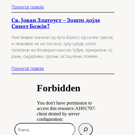
Прочитај повеќе
Св. Јован Златоуст – Зошто дојде
Синот Божји?
Ние бевме мачени од лута болест, од силна треска,
и лежевме не на постела, туку среде злото,
потопени во безверие како во ѓубре, прекриени со
рани, смрдливи, грозни, истоштени; повеќе…
Прочитај повеќе
Б
а