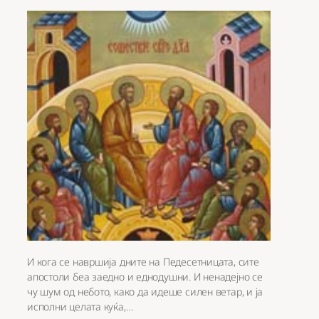
И кога се навршија дните на Педесетницата, сите
апостоли беа заедно и еднодушни. И ненадејно се
чу шум од небото, како да идеше силен ветар, и ја
исполни целата куќа,…