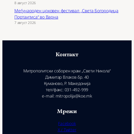
8 август 2026
Меѓународен црковен фестивал „Света Богородица
Портаитиса“ во Варна
7 август 2026
Контакт
Митрополитски соборен храм „Свети Никола“
Димитар Влахов бр. 40
Куманово, Р. Македонија
тел/факс: 031-492-999
e-mail: mitropolija@koe.mk
Мрежи
Facebook
X / Twitter