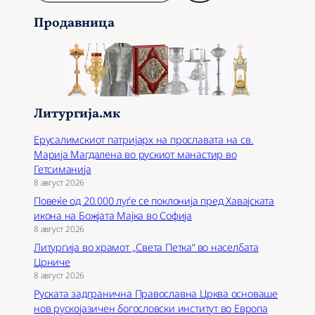
р
Продавница
а
ј
Литургија.мк
Ерусалимскиот патријарх на прославата на св.
Марија Магдалена во рускиот манастир во
Гетсиманија
8 август 2026
Повеќе од 20.000 луѓе се поклонија пред Хавајската
икона на Божјата Мајка во Софија
8 август 2026
Литургија во храмот „Света Петка“ во населбата
Црниче
8 август 2026
Руската задгранична Православна Црква основаше
нов рускојазичен богословски институт во Европа