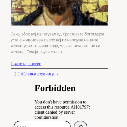
Секој збор кој излегувал од Христовата богомудра
уста е животочен извор кој ги напојува нашите
жедни усни со жива вода, од која никогаш не се
жеднее. Секоја поука е наш…
Прочитај повеќе
1
2
3
4
Следна страница
»
Б