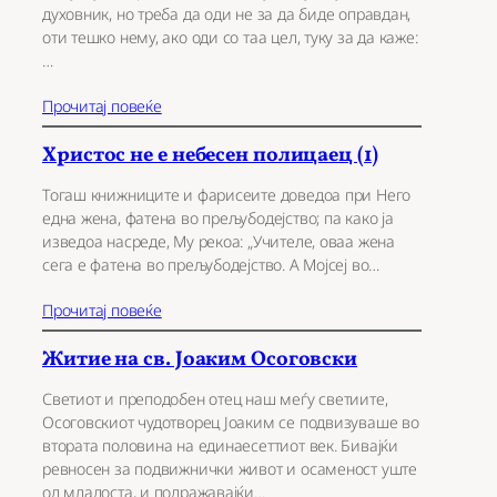
духовник, но треба да оди не за да биде оправдан,
оти тешко нему, ако оди со таа цел, туку за да каже:
…
Прочитај повеќе
Христос не е небесен полицаец (1)
Тогаш книжниците и фарисеите доведоа при Него
една жена, фатена во прељубодејство; па како ја
изведоа насреде, Му рекоа: „Учителе, оваа жена
сега е фатена во прељубодејство. А Мојсеј во…
Прочитај повеќе
Житие на св. Јоаким Осоговски
Светиот и преподобен отец наш меѓу светиите,
Осоговскиот чудотворец Јоаким се подвизуваше во
втората половина на единаесеттиот век. Бивајќи
ревносен за подвижнички живот и осаменост уште
од младоста, и подражавајќи…