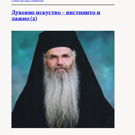
Духовно искуство – вистинито и
лажно (2)