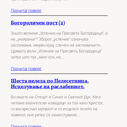
Прочитај повеќе
Богородичен пост (2)
Зошто велиме „Успение на Пресвета Богородица“, а
не „умирање“? Зборот „успение“ означува
заспивање, мирен крај, сличен на заспивањето.
Црквата вели „Успение на Пресвета Богородица“
затоа што таа „како сон, на…
Прочитај повеќе
Шеста недела по Педесетница.
Исцелување на раслабениот.
Во името на Отецот и Синот и Светиот Дух. Кога
читаме евангелски извадоци за тоа како Христос
го воскреснал мртвиот и го исцелил телото на
човекот, ние ретко се замислуваме…
Прочитај повеќе