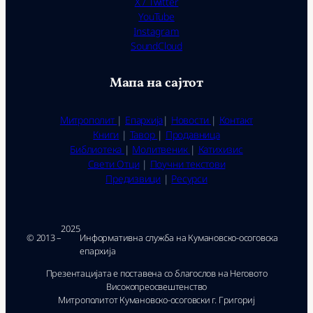
X / Twitter
YouTube
Instagram
SoundCloud
Мапа на сајтот
Митрополит
|
Епархија
|
Новости
|
Контакт
Книги
|
Тавор
|
Продавница
Библиотека
|
Молитвеник
|
Катихизис
Свети Отци
|
Поучни текстови
Предизвици
|
Ресурси
2025
© 2013 –
Ин­фор­ма­тив­на служ­ба на Ку­ма­нов­ско-осо­гов­ска
епар­хи­ја
Презентацијата е поставена со благослов на Неговото
Високопреосвештенство
Митрополитот Кумановско-осоговски г. Григориј