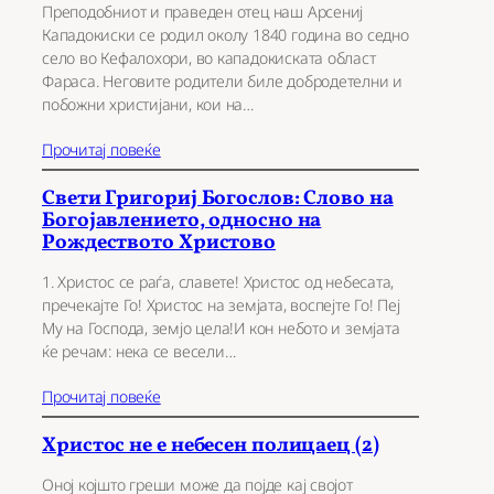
Преподобниот и праведен отец наш Арсениј
Кападокиски се родил околу 1840 година во седно
село во Кефалохори, во кападокиската област
Фараса. Неговите родители биле добродетелни и
побожни христијани, кои на…
Прочитај повеќе
Свети Григориј Богослов: Слово на
Богојавлението, односно на
Рождеството Христово
1. Христос се раѓа, славете! Христос од небесата,
пречекајте Го! Христос на земјата, воспејте Го! Пеј
Му на Господа, земјо цела!И кон небото и земјата
ќе речам: нека се весели…
Прочитај повеќе
Христос не е небесен полицаец (2)
Оној којшто греши може да појде кај својот