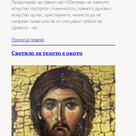
Продолжува од првиот дел Обележја на лажното
искуство Наспроти споменатото, лажното духовно
искуство од нас, христијаните, наместо да нѐ
направи такви што ќе се спасуваат себеси во
Црквата – нѐ…
Прочитај повеќе
Светило за телото е окото