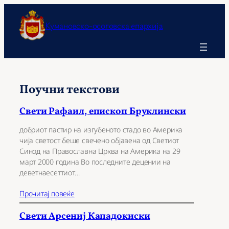
Оди
на
Кумановско-осоговска епархија
содржината
Поучни текстови
Свети Рафаил, епископ Бруклински
добриот пастир на изгубеното стадо во Америка
чија светост беше свечено објавена од Светиот
Синод на Православна Црква на Америка на 29
март 2000 година Во последните децении на
деветнаесеттиот…
Прочитај повеќе
Свети Арсениј Кападокиски