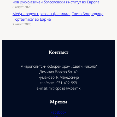
нов рускојазичен богословски институт во Европа
8 август 2026
Меѓународен црковен фестивал „Света Богородица
Портаитиса“ во Варна
7 август 2026
Контакт
Митрополитски соборен храм „Свети Никола“
Димитар Влахов бр. 40
Куманово, Р. Македонија
тел/факс: 031-492-999
e-mail: mitropolija@koe.mk
Мрежи
Facebook