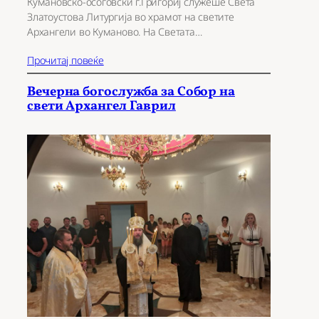
Кумановско-осоговски г.Григориј служеше Света
Златоустова Литургија во храмот на светите
Архангели во Куманово. На Светата…
Прочитај повеќе
Вечерна богослужба за Собор на
свети Архангел Гаврил