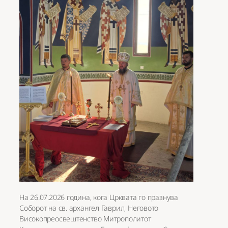
На 26.07.2026 година, кога Црквата го празнува
Соборот на св. архангел Гаврил, Неговото
Високопреосвештенство Митрополитот