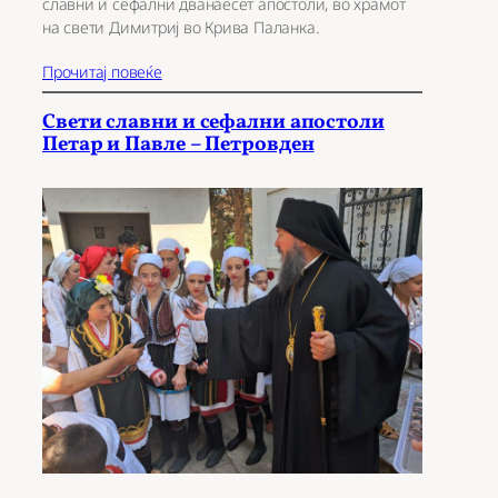
славни и сефални дванаесет апостоли, во храмот
на свети Димитриј во Крива Паланка.
Прочитај повеќе
Свети славни и сефални апостоли
Петар и Павле – Петровден