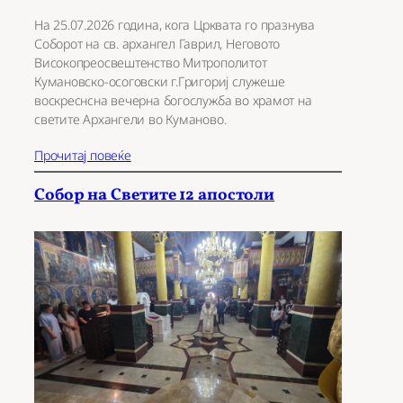
На 25.07.2026 година, кога Црквата го празнува
Соборот на св. архангел Гаврил, Неговото
Високопреосвештенство Митрополитот
Кумановско-осоговски г.Григориј служеше
воскреснсна вечерна богослужба во храмот на
светите Архангели во Куманово.
Прочитај повеќе
Собор на Светите 12 апостоли