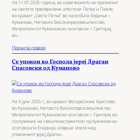
На 11.07.2026 година, во навечерието на празникот
на светите првоврховни апостоли Петар и Павле,
во храмот „Света Петка“ во населбата Бедиње –
Куманово, Неговото Високопреосвештенство,
Митрополитот Кумановско-осоговски г. Григориј,
во…
Прочитај повеќе
Се упокои во Господа јереј Драган
Спасовски од Куманово
На 9 јули 2026 г., во храмот Воскресение Христово,
во Куманово, Неговото Високопреосвештенство
Митрополитот Кумановско-осоговски г. Григориј во
сослужение на свештенослужители од Кумановско-
осоговската Епархија, изврши опело над
упокоениот јереј Драган…