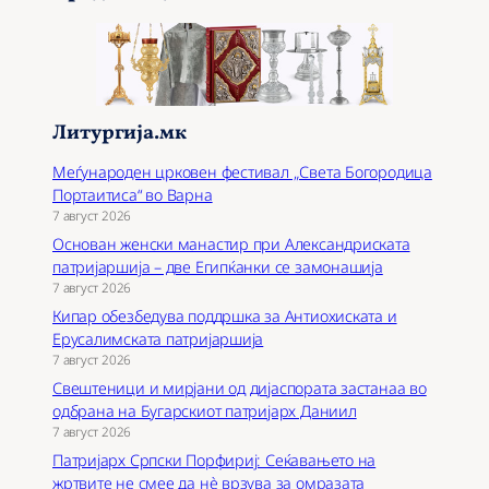
ј
Литургија.мк
Меѓународен црковен фестивал „Света Богородица
Портаитиса“ во Варна
7 август 2026
Основан женски манастир при Александриската
патријаршија – две Египќанки се замонашија
7 август 2026
Кипар обезбедува поддршка за Антиохиската и
Ерусалимската патријаршија
7 август 2026
Свештеници и мирјани од дијаспората застанаа во
одбрана на Бугарскиот патријарх Даниил
7 август 2026
Патријарх Српски Порфириј: Сеќавањето на
жртвите не смее да нѐ врзува за омразата