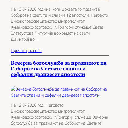
На 13.07.2026 година, кога Црквата го празнува
Соборот на светите и славни 12 апостоли, Неговото
Високопреосвештенство митрополитот
Кумановско-осоговски г. Григориј служеше Света
Златоустова Литургија во храмот на свети
Димитриј во…
Прочитај повеќе
Вечерна богослужба за празникот на
Соборот на Светите славни и
сефални дванаесет апостоли
На 12.07.2026 год., Неговото
Високопреосвештенство митрополитот
Кумановско-осоговски г.Григориј, служеше Вечерна
богослужба за празникот на Соборот на Светите