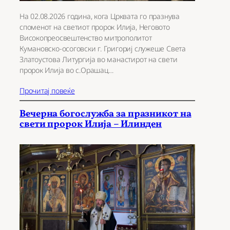
На 02.08.2026 година, кога Црквата го празнува
споменот на светиот пророк Илија, Неговото
Високопреосвештенство митрополитот
Кумановско-осоговски г. Григориј служеше Света
Златоустова Литургија во манастирот на свети
пророк Илија во с.Орашац…
Прочитај повеќе
Вечерна богослужба за празникот на
свети пророк Илија – Илинден