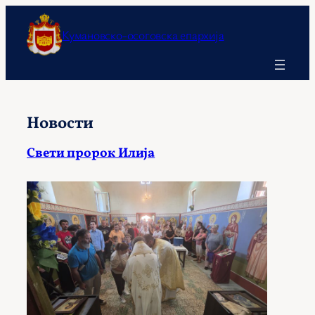
Оди
на
Кумановско-осоговска епархија
содржината
Новости
Свети пророк Илија