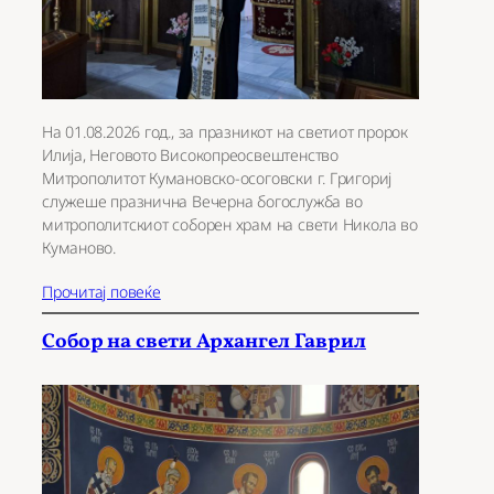
На 01.08.2026 год., за празникот на светиот пророк
Илија, Неговото Високопреосвештенство
Митрополитот Кумановско-осоговски г. Григориј
служеше празнична Вечерна богослужба во
митрополитскиот соборен храм на свети Никола во
Куманово.
Прочитај повеќе
Собор на свети Архангел Гаврил