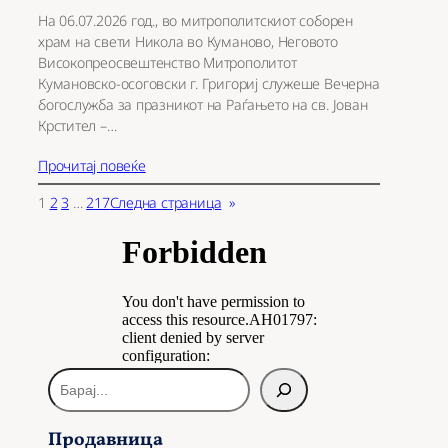
На 06.07.2026 год., во митрополитскиот соборен
храм на свети Никола во Куманово, Неговото
Високопреосвештенство Митрополитот
Кумановско-осоговски г. Григориј служеше Вечерна
богослужба за празникот на Раѓањето на св. Јован
Крстител –…
Прочитај повеќе
1
2
3
…
217
Следна страница
»
Б
а
р
Продавница
а