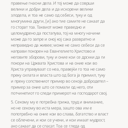
правење гнасни дела. И тој може да соврши
велики и добри дела и да искорени велики
злодела, и тоа не само од себеси, туку и од
многумина други, [и] ако тие самите не сакаат да
го сторат тоа. Таквиот може праведно и
целомудрено да постапува, тој на многу начини
може да го запре и оној кој сака развратно и
неправедно да живее; може не само себеси да се
направи покорен на Евангелието Христово и
неговите зборови, туку и оние кои се дрскки да ги
покори на Црквата Христова и на оние кои во
Христа управуваат со неа, правејќи го тоа не само
преку силата и власта што од Бога ја примил, туку
и преку сопствениот пример во секоја добродетел –
пример за оние што се помали од него, оти
потчинетиот го следи примерот на господарот свој.
5. Секому му е потребна грижа, труд и внимание,
но не секому во иста мера, зашто ова им е
попотребно на оние кои во слава, богатство и власт
се облечени, и кои се учени, и кои имаат мудрост,
ако сакаат да се спасат. Тоа се гледа од