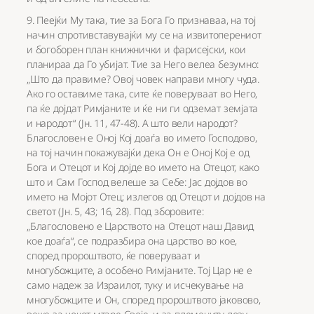
9. Пеејќи Му така, тие за Бога Го признаваа, на тој
начин спротивставувајќи му се на извитоперениот
и богоборен план книжнички и фарисејски, кои
планираа да Го убијат. Тие за Него велеа безумно:
„Што да правиме? Овој човек направи многу чуда.
Ако го оставиме така, сите ќе поверуваат во Него,
па ќе дојдат Римјаните и ќе ни ги одземат земјата
и народот“ (Јн. 11, 47-48). А што вели народот?
Благословен е Оној Кој доаѓа во името Господово,
на тој начин покажувајќи дека Он е Оној Кој е од
Бога и Отецот и Кој дојде во името на Отецот, како
што и Сам Господ велеше за Себе: Јас дојдов во
името на Мојот Отец; излегов од Отецот и дојдов на
светот (Јн. 5, 43; 16, 28). Под зборовите:
„Благословено е Царството на Отецот наш Давид
кое доаѓа“, се подразбира она царство во кое,
според пророштвото, ќе поверуваат и
многубожците, а особено Римјаните. Тој Цар не е
само надеж за Израилот, туку и исчекување на
многубожците и Он, според пророштвото јаковово,