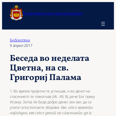
Оди
на
Кумановско-осоговска епархија
содржината
Библиотека
9 април 2017
Беседа во неделата
Цветна, на св.
Григориј Палама
1. Во време пријатно те услишав, и во денот на
спасението ти помогнав (Ис. 49, 8), рече Бог преку
Исаија. Затоа ќе биде добро денес кон вас да се
упатат апостолските зборови:
Еве, сега е времето
најпогодно, еве сега е денот на спасението: да ги