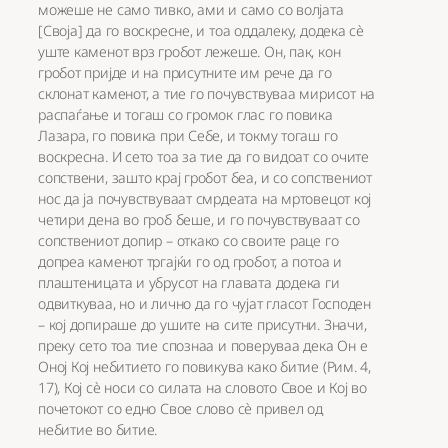
можеше не само тивко, ами и само со волјата
[Своја] да го воскресне, и тоа оддалеку, додека сè
уште каменот врз гробот лежеше. Он, пак, кон
гробот пријде и на присутните им рече да го
склонат каменот, а тие го почувствуваа мирисот на
распаѓање и тогаш со громок глас го повика
Лазара, го повика при Себе, и токму тогаш го
воскресна. И сето тоа за тие да го видоат со очите
сопствени, зашто крај гробот беа, и со сопствениот
нос да ја почувствуваат смрдеата на мртовецот кој
четири дена во гроб беше, и го почувствуваат со
сопствениот допир – откако со своите раце го
допреа каменот тргајќи го од гробот, а потоа и
плаштеницата и убрусот на главата додека ги
одвиткуваа, но и лично да го чујат гласот Господен
– кој допираше до ушите на сите присутни. Значи,
преку сето тоа тие спознаа и поверуваа дека Он е
Оној Кој небитието го повикува како битие (Рим. 4,
17), Кој сè носи со силата на словото Свое и Кој во
почетокот со едно Свое слово сè привел од
небитие во битие.