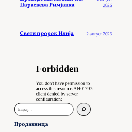
Параскева Римјанка
2026
Свети пророк Илија
2 август 2026
Б
а
р
Продавница
а
ј