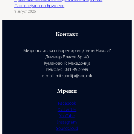
Пантелејмон во Крушево
9 август 2026
Контакт
Митрополитски соборен храм „Свети Никола“
Димитар Влахов бр. 40
Куманово, Р. Македонија
тел/факс: 031-492-999
e-mail: mitropolija@koe.mk
Мрежи
Facebook
X / Twitter
YouTube
Instagram
SoundCloud