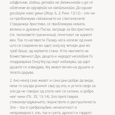
отфрлиме, тогаш, делата на темнината и да се
облечеме во оружјето на светлината. Да одиме
достојно како дење
(2Кор. 6, 2; Рим. 13,12) – оти ни
се приближува сеќавањето на спасоносните
Страданија Христови, се приближува новата,
велика и духовна Пасха, награда за бестрастието
(т.е. палмовите граничиња), почетокот на идниот
век. Тоа го наговести Лазар, кога излезе од оние
што се сокриени во адот, оној кој четири дни во
гроб беше, од мртвите стана. И по наитието на
Божествениот Дух, децата и народот незлобив Го
поздравуваа Оној Кој од смрт избавува, од адот
душите ги изведува, Кој живот вечен на душата и
телото дарува.
2. Ако некој сака живот и сака дни добри да види,
нека го заузда јазикот свој од зло, и устата своја за
зло да не говори; од злото нек’ се склони, и добро
нек’ чини (Пс. 33, 13-14). Зло претставува
стомакоугодувањето, пијанството и распуштеноста.
Зло – тоа е среброљубие, ненаситност и
неправедност; зло, тоа е суета, дрскост и гордост.