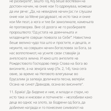
не разбирате“, зашто Тој, Кој беше воспеван на
достоен начин, на оние кои Го одрекуваа, можеше
да им рече: „Да, на невидлив начин Јас ги слушам
оние кои за Мене расудуваат, но исто така и оние
кои Ми пеат, а кога и тие би замолкнале, камењата
ќе проговореа. Вие сè досега не го разбиравте
пророштвото: ‘Од устата на доенчињата и
младенците соврши похвала за Себе’“. Навистина
беше велико чудо тоа што и простите, и децата, и
неуките, на совршен начин богословеа за Бога, за
нас воплотениот, на усните свои ставајќи ја
ангелската химна. И како што ангелите на
Рождестовото Господово пееја Слава на Бога во
висините, а на земјата мир (Лк. 2, 14), така сега
овие, за време на Неговото влегување во
Ерусалим ја запеаја доличната песна, велејќи:
Осана на синот Давидов, осана во висините“.
11. Браќа! Да бидеме и ние, и млади и стари, но
исто така и кнезови и потчинети – незлобиви како
деца во однос на злото, за бодрени од Бога, да
добиеме награда и го понесеме символот на