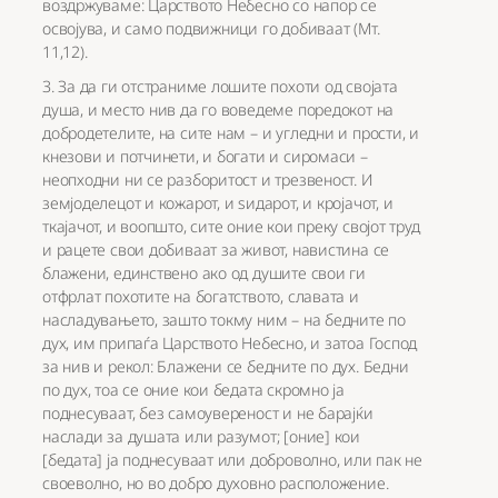
воздржуваме: Царството Небесно со напор се
освојува, и само подвижници го добиваат (Мт.
11,12).
3. За да ги отстраниме лошите похоти од својата
душа, и место нив да го воведеме поредокот на
добродетелите, на сите нам – и угледни и прости, и
кнезови и потчинети, и богати и сиромаси –
неопходни ни се разборитост и трезвеност. И
земјоделецот и кожарот, и ѕидарот, и кројачот, и
ткајачот, и воопшто, сите оние кои преку својот труд
и рацете свои добиваат за живот, навистина се
блажени, единствено ако од душите свои ги
отфрлат похотите на богатството, славата и
насладувањето, зашто токму ним – на бедните по
дух, им припаѓа Царството Небесно, и затоа Господ
за нив и рекол: Блажени се бедните по дух. Бедни
по дух, тоа се оние кои бедата скромно ја
поднесуваат, без самоувереност и не барајќи
наслади за душата или разумот; [оние] кои
[бедата] ја поднесуваат или доброволно, или пак не
своеволно, но во добро духовно расположение.