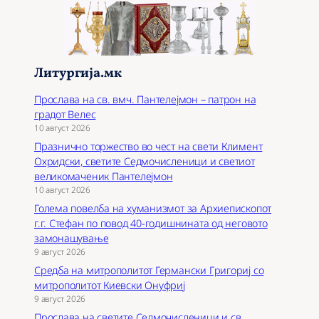
Литургија.мк
Прослава на св. вмч. Пантелејмон – патрон на
градот Велес
10 август 2026
Празнично торжество во чест на свети Климент
Охридски, светите Седмочисленици и светиот
великомаченик Пантелејмон
10 август 2026
Голема повелба на хуманизмот за Архиепископот
г.г. Стефан по повод 40-годишнината од неговото
замонашување
9 август 2026
Средба на митрополитот Германски Григориј со
митрополитот Киевски Онуфриј
9 август 2026
Прослава на светите Седмочисленици и св.