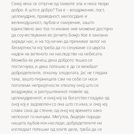
Секој нека се оттргне од таквите зла и нека твори
добро. А што е добро? Тоа е – воздржaние, пост,
целомудрие, праведност, милосрдие и
великодушност, љубов и смирение, зашто
единствено ако тоа го имаме ние можеме достојно
да соучествуваме во Јагнето Божјо Кое е заклано
заради нас, и на тој начин да примиме залог на
бесмртноста кој треба да го сочуваме со цврста
надеж на ветеното ни наследство на небесата.
Можеби ќе речеш дека доброто тешко се
постигнува, и дека потешко е да се вежбаат
добродетелите, отколку злоделата. Јас не гледам
така, зашто пијаницата сам на себе си носи
поголеми непријатности отколку оној што се
воздржува; и распуштеникот повеќе од
целомудрениот; и оној кој за богатство гладува од
оној кој е задоволен со она што го има; и оној кој
слава сака да стекне, од оној кој времето како
непознат го минува. Меѓутоа, бидејќи поради
нашата љубов кон наслади, добродетелите ни
изгледаат потешки од злите дела, треба да се