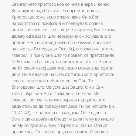
Евангелието Христово кое се чита вчера и денес.
Кога чудото над Лазара се совршило, и кога
Христос целосно јасно открил дека Он е Бог,
народот тоа го прифатил и поверувал, додека
некои кнезови, т.е. книжници и фарисеи, биле толку
далеку од верата, што неразумно смислувале зло
против Него и, според нивното безумие, посакале
на смрт да Го предадат Оној Кој, и преку она што го
говерел, и преку она што го правел, се претставиле
Себеси како Господар на животот и смртта. Зарем
не би рекол секој дека тие лесно можеле да сфатат
дека Он е еднаков на Отецот, тогаш кога Христос ги
кренал очите кон небото и рекол Оче, Ти
благодарам што Ме услиша? Зашто, Он и Сам
тогаш објаснил: А Јас знам дека секогаш Ме
слушаш; но ова го велам заради народото што
овде стои, за да поверуваат дека Ти ме испрати (Јн.
11, 41-42), т.е. за тие да знаат дека Он е едно со
Бога и дека доаѓа од Отецот и дека Нему во ништо
не Му се противи, туку според волјата на Отецот
прави чуда. Ги кренал пред сите очите Свои кон