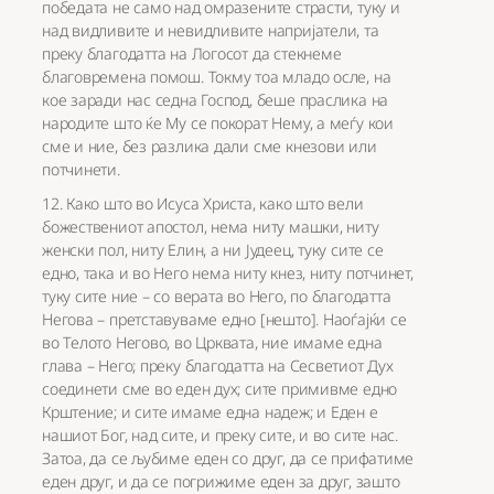
победата не само над омразените страсти, туку и
над видливите и невидливите напријатели, та
преку благодатта на Логосот да стекнеме
благовремена помош. Токму тоа младо осле, на
кое заради нас седна Господ, беше праслика на
народите што ќе Му се покорат Нему, а меѓу кои
сме и ние, без разлика дали сме кнезови или
потчинети.
12. Како што во Исуса Христа, како што вели
божествениот апостол, нема ниту машки, ниту
женски пол, ниту Елин, а ни Јудеец, туку сите се
едно, така и во Него нема ниту кнез, ниту потчинет,
туку сите ние – со верата во Него, по благодатта
Негова – претставуваме едно [нешто]. Наоѓајќи се
во Телото Негово, во Црквата, ние имаме една
глава – Него; преку благодатта на Сесветиот Дух
соединети сме во еден дух; сите примивме едно
Крштение; и сите имаме една надеж; и Еден е
нашиот Бог, над сите, и преку сите, и во сите нас.
Затоа, да се љубиме еден со друг, да се прифатиме
еден друг, и да се погрижиме еден за друг, зашто