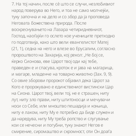
7. На тој начин, после сè што се случи, незлобивиот
народ поверува во Него, и тоа не само молчејќи,
туку започна и на дело и со збор да ја проповеда
Неговата божествена природа. После
воскреснувањето на Лазара четиридневниот,
Господ, наоѓајќи го ослето кое учениците претходно
го подготвија, како што вели евангелистот Матеј
(21, 1), седна на него и влезе во Ерусалим, согласно
пророштвото на Захарија, кој рекол: „Не бој се,
ќерко Сионова, еве Царот твој оди кај тебе,
праведен е и спасува, кроток е и јава на магарица,
и магаре, младенче на товарно животно (Зах. 9, 9).
Со овие зборови пророкот објавил дека Царот за
Кого е пророкувано е единствениот вистински Цар
на Сиона. Царот твој, вели тој, не е страшен, ниту
лут, ниту зло прави, ниту штитоносци и мечувачи
носи со Себе, или мноштво пешадија и коњица,
ниту е лаком, ниту Му е потребно да биде служен и
да наредува, ниту Му треба ропство и слугување
кои се нечесни и погубни, туку знакот Негов е
смирение, сиромаштво и скромност, оти Он доаѓа