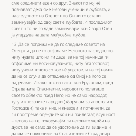
сме соединети еден со друг. Знакот по кој нè
познаваат дека сме Негови ученици е љубовта, и
наследството на Отецот што Он ни го остави
заминувајќи од овој свет е љубовта. И последниот
совет што ни го даде заминувајќи кон Својот Отец
ја утврдува нашата меѓусебна љубов.
13. Да се погрижиме да го следиме советот на
Отецот и да не го отфрламе Неговото наследнство,
ниту чудата што ни ги даде, за на тој начин да ги
отфрлиме ни восиновувањето, ниту благословот,
ниту учеништвото со кое нè удостои, и на тој начин
да не се случи да отпаднеме од Оној на Кого се
надеваме. И како што на патот кон Ерусалим, пред
Страдањата Спасителни, народот го полагаше
своето облекло пред Него, но не само наородот,
туку и кнезовите народни (зборувам за апостолите
Господови), така и ние, и кнезови и потчинети, да
ги простреме одеждите кои ни прилегаат, всушност
– телото наше, покорувајќи ги неговите желби на
духот, за не само да се удостоиме да ги видиме и
да им се поклониме на Спасителните Страданија