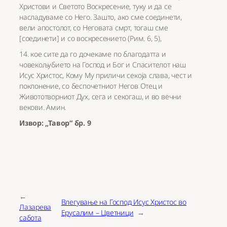
Христови и Светото Воскресение, туку и да се
насладуваме со Него. Зашто, ако сме соединети,
вели апостолот, со Неговата смрт, тогаш сме
[соединети] и со воскресението (Рим. 6, 5),
14. кое сите да го дочекаме по благодатта и
човекољубието на Господ и Бог и Спасителот наш
Исус Христос, Кому Му приличи секоја слава, чест и
поклонение, со беспочетниот Негов Отец и
Живототворниот Дух, сега и секогаш, и во вечни
векови. Амин.
Извор: „Тавор“ бр. 9
←
Влегување на Господ Исус Христос во
Лазарева
Ерусалим – Цветници
→
сабота