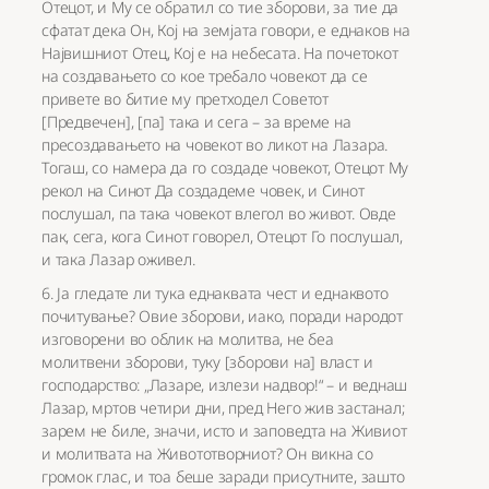
Отецот, и Му се обратил со тие зборови, за тие да
сфатат дека Он, Кој на земјата говори, е еднаков на
Највишниот Отец, Кој е на небесата. На почетокот
на создавањето со кое требало човекот да се
привете во битие му претходел Советот
[Предвечен], [па] така и сега – за време на
пресоздавањето на човекот во ликот на Лазара.
Тогаш, со намера да го создаде човекот, Отецот Му
рекол на Синот Да создадеме човек, и Синот
послушал, па така човекот влегол во живот. Овде
пак, сега, кога Синот говорел, Отецот Го послушал,
и така Лазар оживел.
6. Ја гледате ли тука еднаквата чест и еднаквото
почитување? Овие зборови, иако, поради народот
изговорени во облик на молитва, не беа
молитвени зборови, туку [зборови на] власт и
господарство: „Лазаре, излези надвор!“ – и веднаш
Лазар, мртов четири дни, пред Него жив застанал;
зарем не биле, значи, исто и заповедта на Живиот
и молитвата на Живототворниот? Он викна со
громок глас, и тоа беше заради присутните, зашто