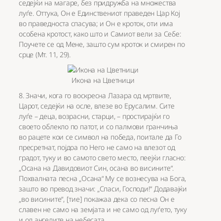
седејќи на магаре, без придружба на множества
луѓе. Оттука, Он е Единствениот праведен Цар Кој
во праведноста спасува; и Он е кроток, оти има
особена кротост, како што и Самиот вели за Себе:
Поучете се од Мене, зашто сум кроток и смирен по
срце (Мт. 11, 29).
Икона на Цветници
8. Значи, кога го воскресна Лазара од мртвите,
Царот, седејќи на осле, влезе во Ерусалим. Сите
луѓе – деца, возрасни, старци, – простирајќи го
своето облекло по патот, и со палмови гранчиња
во рацете кои се символ на победа, поитале да Го
пресретнат, појдоа по Него не само на влезот од
градот, туку и во самото свето место, пеејќи гласно:
„Осана на Давидовиот Син, осана во висините“.
Похвалната песна „Осана“ Му се вознесува на Бога,
зашто во превод значи: „Спаси, Господи!“ Додавајќи
„во висините“, [тие] покажаа дека со песна Он е
славен не само на земјата и не само од луѓето, туку
и од ангелите на небесата.