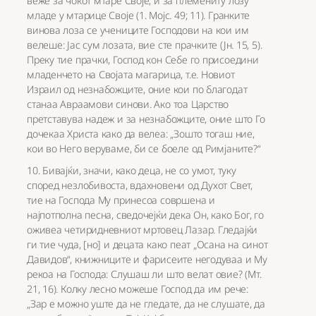
веже за чокот мтаре Своје, и за племениту лозу
младе у мтарице Своје (1. Мојс. 49; 11). Гранките
винова лоза се учениците Господови на кои им
велеше: Јас сум лозата, вие сте прачките (Јн. 15, 5).
Преку тие прачки, Господ кон Себе го присоедини
младенчето на Својата магарица, т.е. Новиот
Израил од незнабожците, оние кои по благодат
станаа Авраамови синови. Ако тоа Царство
претставува надеж и за незнабожците, оние што Го
дочекаа Христа како да велеа: „Зошто тогаш ние,
кои во Него веруваме, би се боеле од Римјаните?“
10. Бивајќи, значи, како деца, не со умот, туку
според незлобивоста, вдахновени од Духот Свет,
тие на Господа Му принесоа совршена и
најпотполна песна, сведочејќи дека Он, како Бог, го
оживеа четиридневниот мртовец Лазар. Гледајќи
ги тие чуда, [но] и децата како пеат „Осана на синот
Давидов“, книжниците и фарисеите негодуваа и Му
рекоа на Господа: Слушаш ли што велат овие? (Мт.
21, 16). Колку лесно можеше Господ да им рече:
„Зар е можно уште да не гледате, да не слушате, да