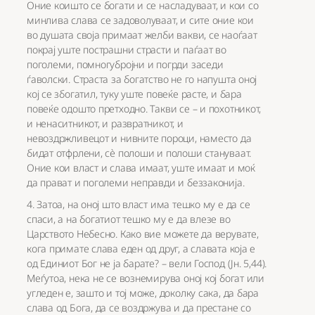
Оние коишто се богати и се насладуваат, и кои со
минлива слава се задоволуваат, и сите оние кои
во душата своја примаат желби вакви, се наоѓаат
покрај уште пострашни страсти и паѓаат во
поголеми, помногубројни и погрди заседи
ѓаволски. Страста за богатство не го напушта оној
кој се збогатил, туку уште повеќе расте, и бара
повеќе одошто претходно. Такви се – и похотникот,
и ненаситникот, и развратникот, и
невоздржливецот и нивните пороци, наместо да
бидат отфрлени, сè полоши и полоши стануваат.
Оние кои власт и слава имаат, уште имаат и моќ
да прават и поголеми неправди и беззаконија.
4. Затоа, на оној што власт има тешко му е да се
спаси, а на богатиот тешко му е да влезе во
Царството Небесно. Како вие можете да верувате,
кога примате слава еден од друг, а славата која е
од Единиот Бог не ја барате? – вели Господ (Јн. 5,44).
Меѓутоа, нека не се вознемирува оној кој богат или
угледен е, зашто и тој може, доколку сака, да бара
слава од Бога, да се воздржува и да престане со