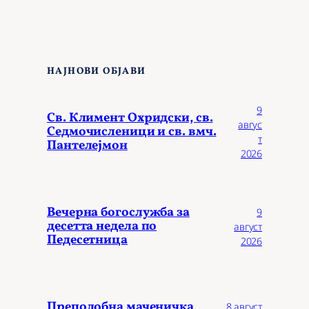
НАЈНОВИ ОБЈАВИ
9
Св. Климент Охридски, св.
авгус
Седмочисленици и св. вмч.
т
Пантелејмон
2026
Вечерна богослужба за
9
десетта недела по
август
Педесетница
2026
Преподобна маченичка
8 август