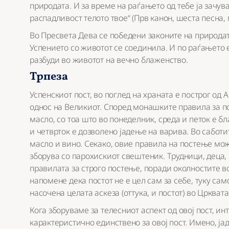
природата. И за време на раѓањето од тебе ја зачува
распадливост телото твое“ (Прв канон, шеста песна, 
Во Пресвета Дева се победени законите на природата
Успението со животот се соединила. И по раѓањето е 
разбуди во животот на вечно блаженство.
Трпеза
Успенскиот пост, во поглед на храната е построг од 
однос на Великиот. Според монашките правила за по
масло, со тоа што во понеделник, среда и петок е бл
и четврток е дозволено јадење на варива. Во саботи
масло и вино. Секако, овие правила на постење мож
зборува со парохискиот свештеник. Трудници, деца,
правилата за строго постење, поради околностите во
напомене дека постот не е цел сам за себе, туку сам
насочена целата аскеза (оттука, и постот) во Црквата
Кога зборуваме за телесниот аспект од овој пост, ин
карактеристично единствено за овој пост. Имено, јад