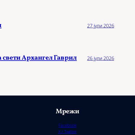
л
27 јули 2026
а свети Архангел Гаврил
26 јули 2026
Мрежи
Facebook
X / Twitter