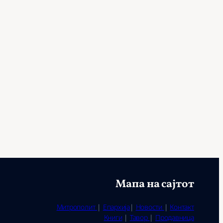
Мапа на сајтот
Митрополит
|
Епархија
|
Новости
|
Контакт
Книги
|
Тавор
|
Продавница