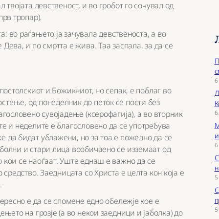
л твојата девственост, и во гробот го сочувал од
прв тропар).
: во раѓањето ја зачувала девственоста, а во
Дева, и по смртта е жива. Таа заспала, за да се
П
с
6
Апостолскиот и Божикниот, но сепак, е поблаг во
Д
стење, од понеделник до петок се пости без
К
6
агословено сувојадење (ксерофагија), а во вторник
те и неделите е благословено да се употребува
М
и
е да бидат ублажени, но за тоа е пожелно да се
6
 болни и стари лица вообичаено се изземаат од
С
 кои се наоѓаат. Уште еднаш е важно да се
н
о средство. Заедницата со Христа е целта кон која е
5
.
С
п
тересно е да се спомене едно обележје кое е
5
ењето на грозје (а во некои заедници и јаболка) до