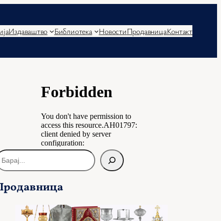
ија
Издаваштво
Библиотека
Новости
Продавница
Контакт
Продавница