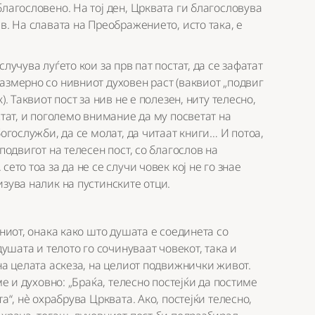
лагословено. На тој ден, Црквата ги благословува
в. На славата на Преображението, исто така, е
лучува луѓето кои за прв пат постат, да се зафатат
азмерно со нивниот духовен раст (ваквиот „подвиг
. Таквиот пост за нив не е полезен, ниту телесно,
стат, и поголемо внимание да му посветат на
богослужби, да се молат, да читаат книги… И потоа,
подвигот на телесен пост, со благослов на
ето тоа за да не се случи човек кој не го знае
изува налик на пустинските отци.
сниот, онака како што душата е соединета со
душата и телото го сочинуваат човекот, така и
на целата аскеза, на целиот подвижнички живот.
ме и духовно: „Браќа, телесно постејќи да постиме
а“, нè охрабрува Црквата. Ако, постејќи телесно,