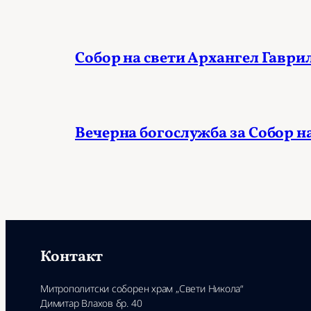
Собор на свети Архангел Гаври
Вечерна богослужба за Собор н
Контакт
Митрополитски соборен храм „Свети Никола“
Димитар Влахов бр. 40