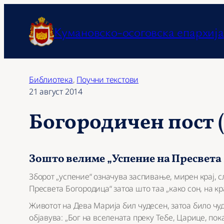
Оди
на
Кумановско-осоговска епархија
содржината
Библиотека
, 
Поучни текстови
21 август 2014
Богородичен пост (
Зошто велиме „Успение на Пресвета 
Зборот „успение“ означува заспивање, мирен крај, 
Пресвета Богородица“ затоа што таа „како сон, на кра
Животот на Дева Марија бил чудесен, затоа било чу
објавува: „Бог на вселената преку Тебе, Царице, по