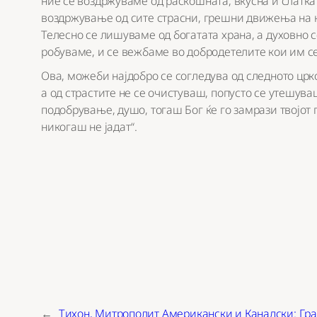
ние се воздржуваме од раскошната, вкусна и слатка
воздржување од сите страсни, грешни движења на 
Телесно се лишуваме од богатата храна, а духовно 
робуваме, и се вежбаме во добродетелите кои им с
Ова, можеби најдобро се согледува од следното црк
а од страстите не се очистуваш, попусто се утешуваш
подобрување, душо, тогаш Бог ќе го замрази твојот п
никогаш не јадат“.
←
Тихон, Митрополит Американски и Канадски: Гр