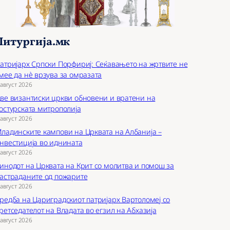
Литургија.мк
атријарх Српски Порфириј: Сеќавањето на жртвите не
мее да нѐ врзува за омразата
 август 2026
ве византиски цркви обновени и вратени на
остурската митрополија
 август 2026
ладинските кампови на Црквата на Албанија –
нвестиција во иднината
 август 2026
инодот на Црквата на Крит со молитва и помош за
астраданите од пожарите
 август 2026
редба на Цариградскиот патријарх Вартоломеј со
ретседателот на Владата во егзил на Абхазија
 август 2026