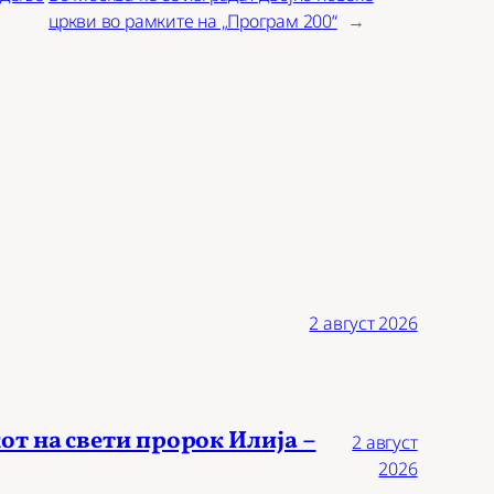
цркви во рамките на „Програм 200“
→
2 август 2026
от на свети пророк Илија –
2 август
2026