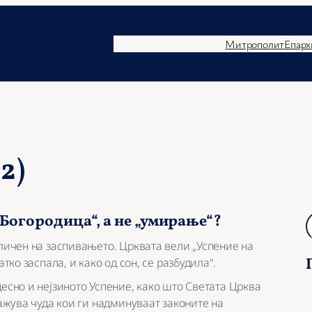
Митрополит
Епарх
2)
Богородица“, а не „умирање“?
Б
а
сличен на заспивањето. Црквата вели „Успение на
р
тко заспала, и како од сон, се разбудила“.
а
ј
десно и нејзиното Успение, како што Светата Црква
кажува чуда кои ги надминуваат законите на