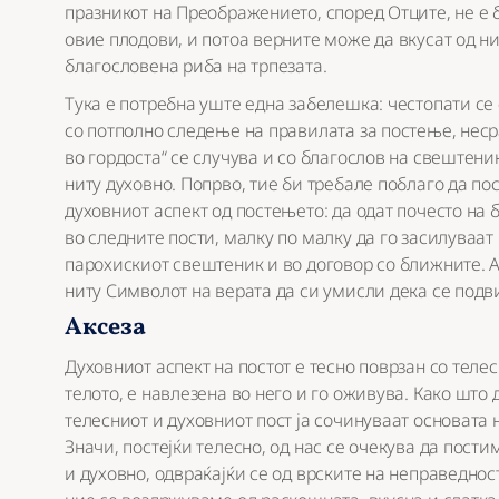
празникот на Преображението, според Отците, не е б
овие плодови, и потоа верните може да вкусат од ни
благословена риба на трпезата.
Тука е потребна уште една забелешка: честопати се с
со потполно следење на правилата за постење, неср
во гордоста“ се случува и со благослов на свештеник)
ниту духовно. Попрво, тие би требале поблаго да по
духовниот аспект од постењето: да одат почесто на 
во следните пости, малку по малку да го засилуваат 
парохискиот свештеник и во договор со ближните. А с
ниту Символот на верата да си умисли дека се подв
Аксеза
Духовниот аспект на постот е тесно поврзан со теле
телото, е навлезена во него и го оживува. Како што 
телесниот и духовниот пост ја сочинуваат основата 
Значи, постејќи телесно, од нас се очекува да пости
и духовно, одвраќајќи се од врските на неправедност