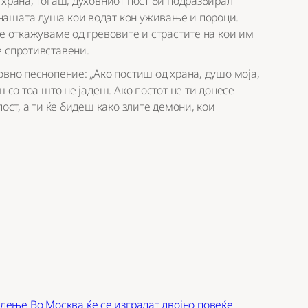
 храна, тогаш, духовниот пост би подразбирал
нашата душа кои водат кон уживање и пороци.
се откажуваме од гревовите и страстите на кои им
е спротивставени.
овно песнопение: „Ако постиш од храна, душо моја,
 со тоа што не јадеш. Ако постот не ти донесе
ост, а ти ќе бидеш како злите демони, кои
адење
Во Москва ќе се изградат двојно повеќе