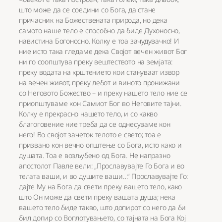
што може да се соедини со Бога, да стане
причасник на Божествената природа, но дека
самото наше тело е способно да биде Духоносно,
навистина Богоносно. Колку е тоа зачудувачко! И
ние исто така гледаме дека Својот вечен живот Бог
ни го соопштува преку вештеството на земјата:
преку водата на крштението кои стануваат извор
на вечен живот, преку лебот и виното пронижани
со Неговото Божество – и преку нашето тело ние се
приопштуваме кон Самиот Бог во Неговите тајни.
Колку е прекрасно нашето тело, и со какво
благоговение ние треба да се однесуваме кон
него! Во својот зачеток телото е свето; тоа е
призвано кон вечно општење со Бога, исто како и
душата. Тоа е возљубено од Бога. Не напразно
апостолот Павле вели: „Прославувајте Го Бога и во
телата ваши, и во душите ваши…“ Прославувајте Го:
дајте Му на Бога да свети преку вашето тело, како
што Он може да свети преку вашата душа; нека
вашето тело биде такво, што допирот со него да би
бил допир со Воплотувањето, со тајната на Бога Кој