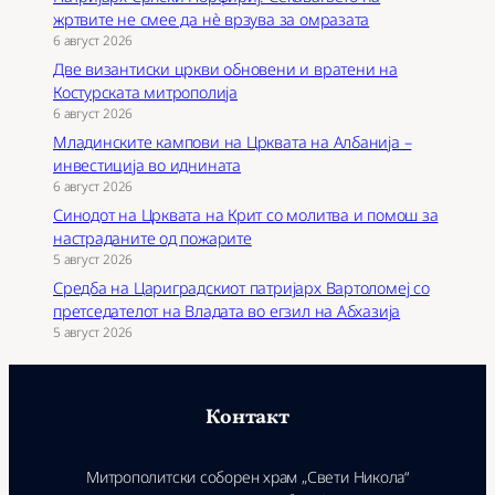
жртвите не смее да нѐ врзува за омразата
6 август 2026
Две византиски цркви обновени и вратени на
Костурската митрополија
6 август 2026
Младинските кампови на Црквата на Албанија –
инвестиција во иднината
6 август 2026
Синодот на Црквата на Крит со молитва и помош за
настраданите од пожарите
5 август 2026
Средба на Цариградскиот патријарх Вартоломеј со
претседателот на Владата во егзил на Абхазија
5 август 2026
Контакт
Митрополитски соборен храм „Свети Никола“