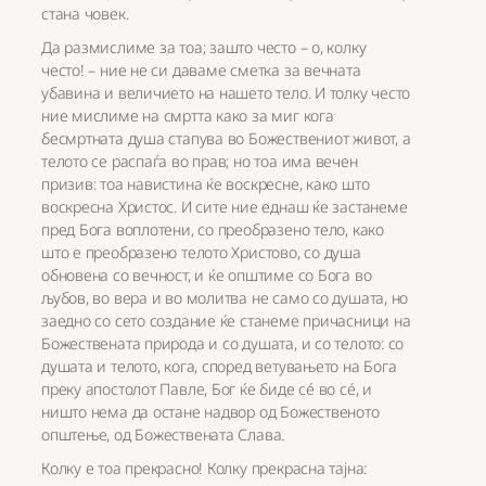
стана човек.
Да размислиме за тоа; зашто често – о, колку
често! – ние не си даваме сметка за вечната
убавина и величието на нашето тело. И толку често
ние мислиме на смртта како за миг кога
бесмртната душа стапува во Божествениот живот, а
телото се распаѓа во прав; но тоа има вечен
призив: тоа навистина ќе воскресне, како што
воскресна Христос. И сите ние еднаш ќе застанеме
пред Бога воплотени, со преобразено тело, како
што е преобразено телото Христово, со душа
обновена со вечност, и ќе општиме со Бога во
љубов, во вера и во молитва не само со душата, но
заедно со сето создание ќе станеме причасници на
Божествената природа и со душата, и со телото: со
душата и телото, кога, според ветувањето на Бога
преку апостолот Павле, Бог ќе биде сé во сé, и
ништо нема да остане надвор од Божественото
општење, од Божествената Слава.
Колку е тоа прекрасно! Колку прекрасна тајна: