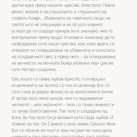
достигнува преку нашите чувства. Апостолот Павле
рекол: верата е од слушањето, а слушањето од
словото Божјо… Убавината на човечкото лице, на
светот што нé опкружува и на сé што човекот
успеал да го создаде прекрасно и значајно, ние го
воспримаме преку видот. И може и понатаму да ги
набројуваме сите наши чувства, кои, како врата, се
отвораат за созерцавање на убавината и смислата
на создадениот свет, а преку него – за созерцавање
на вечноста: на вечната Божја убавина која сјае во
сето Негово создание.
Еве зошто со таква љубов Христос го извршил
исцелението на телото; со тие исцеленија Бог со
сета сила ја јавува вечноста на воплотеното битие.
И затоа, кога некој умира, ние го окружуваме
неговото – или нејзиното – тело со таква нежност и
со такво благоговение. Тоа тело е создадено од
Бога, во тоа тело Он ја вложил сета Своја љубов. И
повеќе од тоа: Он Самиот стана човек, Самиот Жив
Бог се облече во плот и нам ни јави не само дека
човекот е така построен, така голем, така длабок,