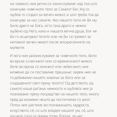
на човекот, ние ретко се замислуваме над тоа што
означува човечкото тело за Самиот Бог, Кој со
љубов го создал за вечен живот, и што треба тоа да
означува за нас самите. Ако нашето тело не би му
било драго на Бога, исто така драго и нежно
љубено од Него, како и нашата вечна душа, Бог не
би го исцелувал телото или не би се грижел за
неговиот вечен живот после воскресението на
мртвите.
И кога ние размислуваме за човечкото тело, било
во врска со вечниот или со временскиот живот,
било во врска со земниот или небесниот, ние
можеме да си поставиме прашање: зарем ние не
го добиваме нашето знаење за Бога или за
создадениот свет преку телото? Од детството, од
самото наше раѓање нежноста и љубовта ние ја
познаваме преку посредство на нашето тело, многу
пред да можеме нешто да постигнеме со умот.
Потоа ние растеме во познавањето, мудроста,
искуството; сé, со што владее нашиот ум, сé, што
нашите срца ги прави толку богати, до нас