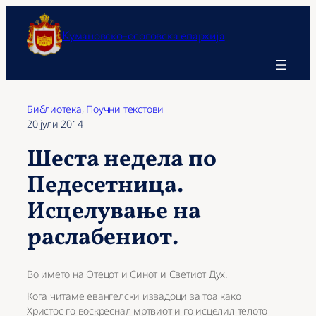
Оди
на
Кумановско-осоговска епархија
содржината
Библиотека
, 
Поучни текстови
20 јули 2014
Шеста недела по
Педесетница.
Исцелување на
раслабениот.
Во името на Отецот и Синот и Светиот Дух.
Кога читаме евангелски извадоци за тоа како
Христос го воскреснал мртвиот и го исцелил телото