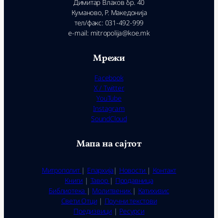
Димитар Влахов бр. 40
Куманово, Р. Македонија
тел/факс: 031-492-999
e-mail: mitropolija@koe.mk
Мрежи
Facebook
X / Twitter
YouTube
Instagram
SoundCloud
Мапа на сајтот
Митрополит
|
Епархија
|
Новости
|
Контакт
Книги
|
Тавор
|
Продавница
Библиотека
|
Молитвеник
|
Катихизис
Свети Отци
|
Поучни текстови
Предизвици
|
Ресурси