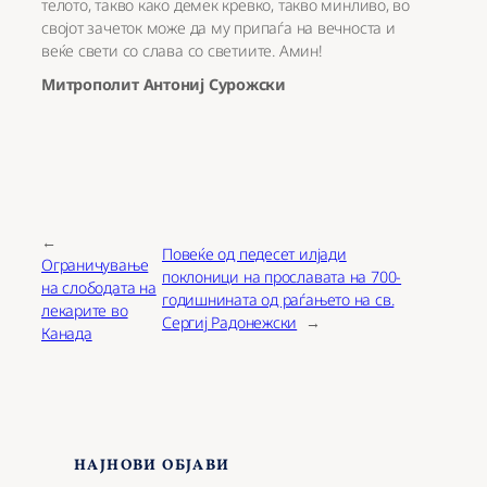
телото, такво како демек кревко, такво минливо, во
својот зачеток може да му припаѓа на вечноста и
веќе свети со слава со светиите. Амин!
Митрополит Антониј Сурожски
←
Повеќе од педесет илјади
Ограничување
поклоници на прославата на 700-
на слободата на
годишнината од раѓањето на св.
лекарите во
Сергиј Радонежски
→
Канада
НАЈНОВИ ОБЈАВИ