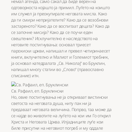
немал агенда, само сакал да биде верен на
одговорноста којашто ја примил. Луѓето на коишто
им служел ја преокупирале неговата мисла. Како
да ги смири непријателите? Како да се возобнови
застареното? Како да се воспитаат децата? Како да
се започне мисија? Како да се поучи еден
свештеник? Исклучително е наследството на
неговите постигнувања: основал триесет
парохиски цркви, напишал и превел четиринаесет
книги, вклучително и Малиот и Големиот требник,
ја основал катедралата „Св. Николај“ во Бруклин,
напишал многу статии во „Слово“ (православно
списание) итн.
Св. Рафаил, еп. Бруклински
Но, овие постигнувања не ја откриваат вистински
светоста на неговата душа, ниту пак ни ја
предаваат неговата величина. Попрво, таа може да
се најде во животите на луѓето на кои им Го открил
Христа и Неговата Црква. Илјадниците луѓе кои
биле присутни на неговиот погреб и му оддале