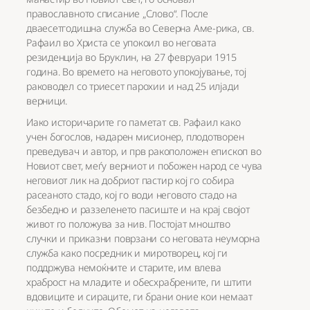
православното списание „Слово“. После
дваесетгодишна служба во Северна Аме-рика, св.
Рафаил во Христа се упокоил во неговата
резиденција во Бруклин, на 27 февруари 1915
година. Во времето на неговото упокојување, тој
раководел со триесет парохии и над 25 илјади
верници.
Иако историчарите го паметат св. Рафаил како
учен богослов, надарен мисионер, плодотворен
преведувач и автор, и прв ракоположен епископ во
Новиот свет, меѓу верниот и побожен народ се чува
неговиот лик на добриот пастир кој го собира
расеаното стадо, кој го води неговото стадо на
безбедно и раззеленето пасиште и на крај својот
живот го положува за нив. Постојат мноштво
случки и приказни поврзани со неговата неуморна
служба како посредник и миротворец, кој ги
поддржува немоќните и старите, им влева
храброст на младите и обесхрабрените, ги штити
вдовиците и сираците, ги брани оние кои немаат