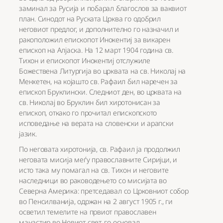
заминал за Русија и побарал благослов за ваквиот
план. Синодот на Руската Црква го одобрил
неговиот предлог, и дополнително го назначил и
ракоположил епископот Инокентиј за викарен
епископ на Алјаска. На 12 март 1904 година св.
Тихон и епископот Инокентиј отслужиле
Божествена Литургија во црквата на св. Николај на
Менхетен, на којашто св. Рафаил бил наречен за
епископ Бруклински. Следниот ден, во црквата на
св. Николај во Бруклин бил хиротонисан за
епископ, откако го прочитал епископското
исповедање на верата на словенски и арапски
јазик.
По неговата хиротонија, св. Рафаил ја продолжил
неговата мисија меѓу православните Сиријци, и
исто така му помагал на св. Тихон и неговите
наследници во раководењето со мисијата во
Северна Америка: претседавал со Црковниот собор
во Пенсилванија, одржан на 2 август 1905 г., ги
осветил темелите на првиот православен
манастир во Новиот свет, го основал