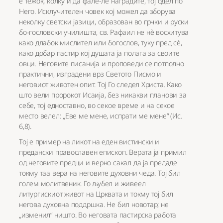
е тежок, колку и да фале-ле наградите, тој одел по
Него. Исклучителен човек кој можел да зборува
неколку светски јазици, образован во грчки и руски
бо-гословски училишта, св. Рафаил не нѐ восхитува
како длабок мислител или богослов, туку пред сѐ,
како добар пастир кој душата ја полага за своите
овци. Неговите писанија и проповеди се потполно
практични, изградени врз Светото Писмо и
неговиот животен опит. Тој Го следел Христа. Како
што вели пророкот Исаија, без никакви планови за
себе, тој едноставно, во секое време и на секое
место велел: „Еве ме мене, испрати ме мене“ (Ис.
6,8).
Тој е пример на ликот на еден вистински и
предански православен епископ. Верата ја примил
од неговите предци и верно сакал да ја предаде
токму таа вера на неговите духовни чеда. Тој бил
голем молитвеник. Го љубел и живеел
литургискиот живот на Црквата и токму тој бил
негова духовна поддршка. Не бил новотар; не
„изменил“ ништо. Во неговата пастирска работа