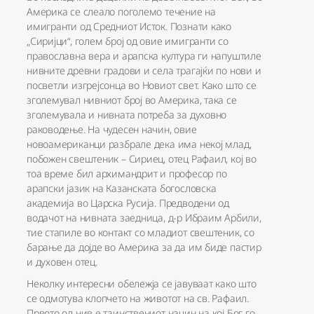
Америка се слеало поголемо течение на
имигранти од Средниот Исток. Познати како
„Сиријци“, голем број од овие имигранти со
православна вера и арапска култура ги напуштиле
нивните древни градови и села трагајќи по нови и
посветли изгрејсонца во Новиот свет. Како што се
зголемувал нивниот број во Америка, така се
зголемувала и нивната потреба за духовно
раководење. На чудесен начин, овие
новоамериканци разбрале дека има некој млад,
побожен свештеник – Сириец, отец Рафаил, кој во
тоа време бил архимандрит и професор по
арапски јазик на Казанската богословска
академија во Царска Русија. Предводени од
водачот на нивната заедница, д-р Ибраим Арбили,
тие стапиле во контакт со младиот свештеник, со
барање да дојде во Америка за да им биде пастир
и духовен отец.
Неколку интересни обележја се јавуваат како што
се одмотува клопчето на животот на св. Рафаил.
Првото од нив е таинствениот начин на кој Бог го