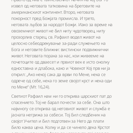
извел од неговата татковина на бреговите на
американскиот континент. Второ, неговата
покорност пред Божјата промисла. И трето,
неговата љубов за народот Божји. Иако за време на
овоземниот живот не бил ниту чудотворец, ниту
прозорлив старец, св. Рафаил водел живот на
целосно себеодрекување за-ради служењето на
Бога и неговите ближни: вистински подвижнички
живот. Неговата порака за нас, кои живееме на
почетоците од дваесет и првиот век е исто онолку
едноставна и длабока, како и Човекот Кој прв ни ја
открил: „Ако некој сака да врви по Мене, нека се
одрече од себе, нека го земе својот крст и нека оди
по Мене“ (Мт. 16,24).
Светиот Рафаил нам ни го открива царскиот пат до
спасението. Тој не барал почести за себе. Она што
најмногу се открива од неговиот живот и служба е
јасната негрижа за себеси. Тој бил следбеник на
својот Учител и бил подготвен за Него да плати
било каква цена. Колку и да се чинело дека Крстот