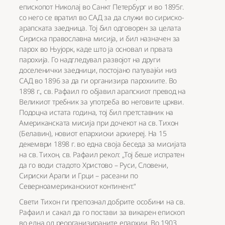
епископот Николај во Санкт Петербург и во 1895г.
со него се вратил во САД за да служи во сириско-
арапската заедница. Тој бил одговорен за целата
Сириска православна мисија, и бил назначен за
парох во Њујорк, каде што ја основал и првата
парохија. Го надгледувал развојот на други
доселенички заедници, постојано патувајќи низ
САД во 1896 за да ги организира парохиите. Во
1898 г., св. Рафаил го објавил арапскиот превод на
Великиот требник за употреба во неговите цркви.
Подоцна истата година, тој бил претставник на
Американската мисија при дочекот на св. Тихон
(Белавин), новиот епархиски архиереј. На 15
декември 1898 г. во една своја беседа за мисијата
на св. Тихон, св. Рафаил рекол: „Тој беше испратен
да го води стадото Христово – Руси, Словени,
Сириски Арапи и Грци – расеани по
Северноамериканскиот континент.“
Свети Тихон ги препознал добрите особини на св.
Рафаил и сакал да го постави за викарен епископ
во една од реорганизираните епархии. Во 1903