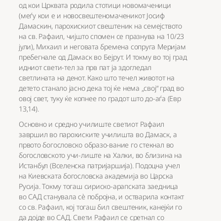
од кои Црквата родила стотици новомаченици
(меѓу кои е и новосвештеномаченикот Јосиф
Дамаскин, парохискиот свештеник на семејството
на св. Рафаил, чијшто спомен се празнува на 10/23
јули), Михаил и неговата бремена сопруга Меријам
пребегнале од Дамаск во Бејрут. И токму во тој град
идниот свети-тел за прв пат ја здогледал
светлината на денот. Како што течел животот на
детето станало јасно дека тој ќе нема „свој“ град во
овој свет, туку ќе копнее по градот што до-аѓа (Евр
13,14).
Основно и средно училиште светиот Рафаил
завршил во парохиските училишта во Дамаск, а
првото богословско образо-вание го стекнал во
богословското учи-лиште на Халки, во близина на
Истанбул (Вселенска патријаршија). Подоцна учел
на Киевската богословска академија во Царска
Русија. Токму тогаш сириско-арапската заедница
во САД станувала сè побројна, и остварила контакт
со св. Рафаил, кој тогаш бил свештеник, канејќи го
да дојде во САД. Свети Рафаил се сретнал со