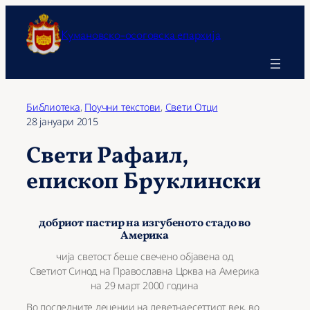
Оди
на
Кумановско-осоговска епархија
содржината
Библиотека
, 
Поучни текстови
, 
Свети Отци
28 јануари 2015
Свети Рафаил,
епископ Бруклински
добриот пастир на изгубеното стадо во
Америка
чија светост беше свечено објавена од
Светиот Синод на Православна Црква на Америка
на 29 март 2000 година
Во последните децении на деветнаесеттиот век, во