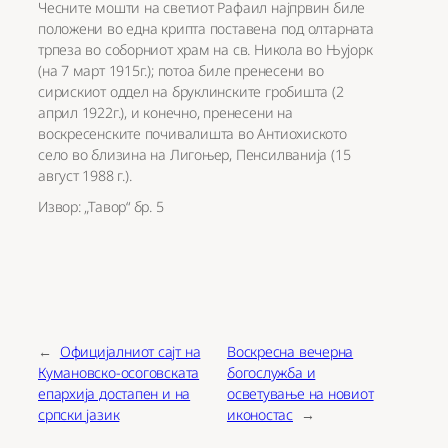
Чесните мошти на светиот Рафаил најпрвин биле
положени во една крипта поставена под олтарната
трпеза во соборниот храм на св. Никола во Њујорк
(на 7 март 1915г.); потоа биле пренесени во
сирискиот оддел на бруклинските гробишта (2
април 1922г.), и конечно, пренесени на
воскресенските почивалишта во Антиохиското
село во близина на Лигоњер, Пенсилванија (15
август 1988 г.).
Извор: „Тавор“ бр. 5
←
Официјалниот сајт на
Воскресна вечерна
Кумановско-осоговската
богослужба и
епархија достапен и на
осветување на новиот
српски јазик
иконостас
→