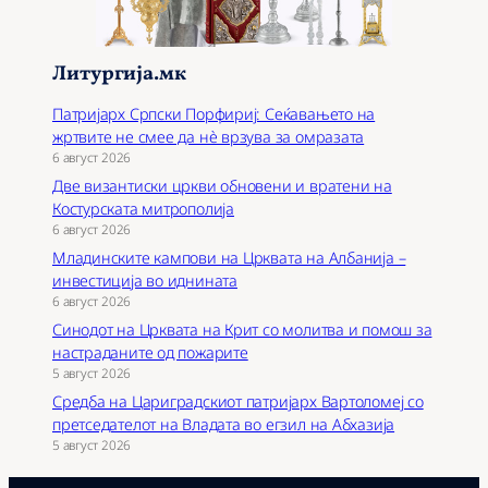
Литургија.мк
Патријарх Српски Порфириј: Сеќавањето на
жртвите не смее да нѐ врзува за омразата
6 август 2026
Две византиски цркви обновени и вратени на
Костурската митрополија
6 август 2026
Младинските кампови на Црквата на Албанија –
инвестиција во иднината
6 август 2026
Синодот на Црквата на Крит со молитва и помош за
настраданите од пожарите
5 август 2026
Средба на Цариградскиот патријарх Вартоломеј со
претседателот на Владата во егзил на Абхазија
5 август 2026