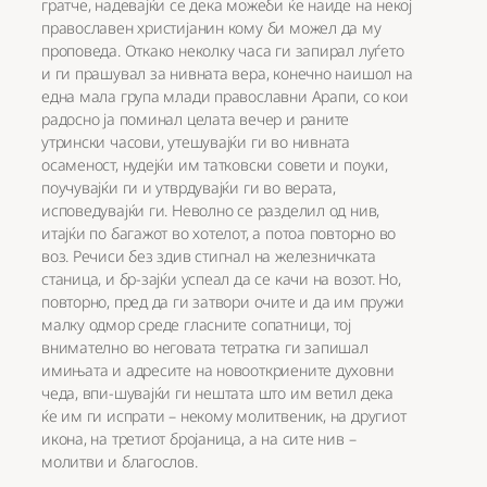
гратче, надевајќи се дека можеби ќе наиде на некој
православен христијанин кому би можел да му
проповеда. Откако неколку часа ги запирал луѓето
и ги прашувал за нивната вера, конечно наишол на
една мала група млади православни Арапи, со кои
радосно ја поминал целата вечер и раните
утрински часови, утешувајќи ги во нивната
осаменост, нудејќи им татковски совети и поуки,
поучувајќи ги и утврдувајќи ги во верата,
исповедувајќи ги. Неволно се разделил од нив,
итајќи по багажот во хотелот, а потоа повторно во
воз. Речиси без здив стигнал на железничката
станица, и бр-зајќи успеал да се качи на возот. Но,
повторно, пред да ги затвори очите и да им пружи
малку одмор среде гласните сопатници, тој
внимателно во неговата тетратка ги запишал
имињата и адресите на новооткриените духовни
чеда, впи-шувајќи ги нештата што им ветил дека
ќе им ги испрати – некому молитвеник, на другиот
икона, на третиот бројаница, а на сите нив –
молитви и благослов.