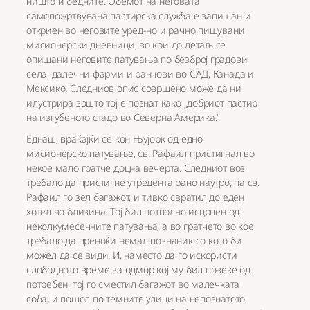
ништо и бедните. Обемот на неговата
самопожртвувана пастирска служба е запишан и
откриен во неговите уред-но и рачно пишувани
мисионерски дневници, во кои до детаљ се
опишани неговите патувања по безброј градови,
села, далечни фарми и ранчови во САД, Канада и
Мексико. Следниов опис совршено може да ни
илустрира зошто тој е познат како „добриот пастир
на изгубеното стадо во Северна Америка.“
Еднаш, враќајќи се кон Њујорк од едно
мисионерско патување, св. Рафаил пристигнал во
некое мало гратче доцна вечерта. Следниот воз
требало да пристигне утредента рано наутро, па св.
Рафаил го зел багажот, и тивко свратил до еден
хотел во близина. Тој бил потполно исцрпен од
неколкумесечните патувања, а во гратчето во кое
требало да преноќи немал познаник со кого би
можел да се види. И, наместо да го искористи
слободното време за одмор кој му бил повеќе од
потребен, тој го сместил багажот во малечката
соба, и пошол по темните улици на непознатото