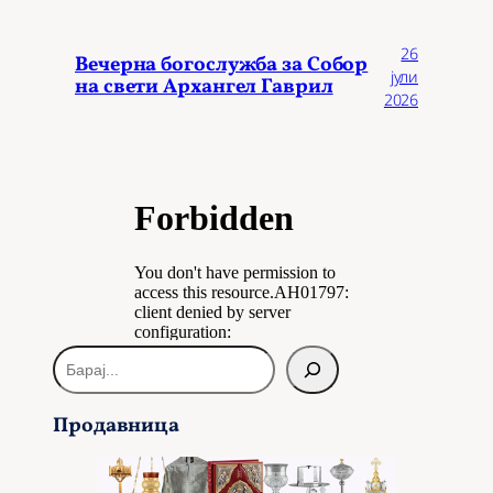
26
Вечерна богослужба за Собор
јули
на свети Архангел Гаврил
2026
Б
а
р
Продавница
а
ј