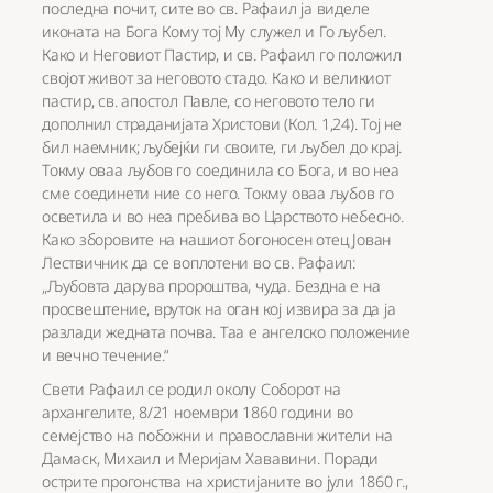
последна почит, сите во св. Рафаил ја виделе
иконата на Бога Кому тој Му служел и Го љубел.
Како и Неговиот Пастир, и св. Рафаил го положил
својот живот за неговото стадо. Како и великиот
пастир, св. апостол Павле, со неговото тело ги
дополнил страданијата Христови (Кол. 1,24). Тој не
бил наемник; љубејќи ги своите, ги љубел до крај.
Токму оваа љубов го соединила со Бога, и во неа
сме соединети ние со него. Токму оваа љубов го
осветила и во неа пребива во Царството небесно.
Како зборовите на нашиот богоносен отец Јован
Лествичник да се воплотени во св. Рафаил:
„Љубовта дарува пророштва, чуда. Бездна е на
просвештение, вруток на оган кој извира за да ја
разлади жедната почва. Таа е ангелско положение
и вечно течение.“
Свети Рафаил се родил околу Соборот на
архангелите, 8/21 ноември 1860 години во
семејство на побожни и православни жители на
Дамаск, Михаил и Меријам Хававини. Поради
острите прогонства на христијаните во јули 1860 г.,