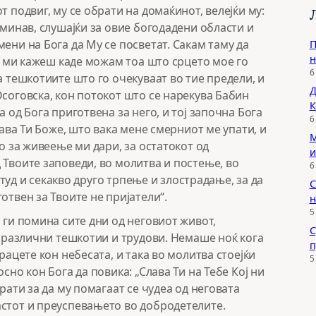
т подвиг, му се обрати на домаќинот, велејќи му:
 минав, слушајќи за овие богодадени области и
ени на Бога да Му се посветат. Сакам таму да
П
н
да ми кажеш каде можам тоа што срцето мое го
6
а тешкотиите што го очекуваат во тие предели, и
Д
Осоговска, кон потокот што се нарекува Бабин
К
 од Бога приготвена за него, и тој започна Бога
6
лава Ти Боже, што вака мене смерниот ме упати, и
М
то за живеење ми дари, за остатокот од
и
 Твоите заповеди, во молитва и постење, во
6
 студ и секакво друго трпење и злострадање, за да
С
отвен за Твоите не пријатели“.
н
5
 ги помина сите дни од неговиот живот,
С
о различни тешкотии и трудови. Немаше ноќ кога
п
рацете кон небесата, и така во молитва стоејќи
5
сно кон Бога да повика: „Слава Ти на Тебе Кој ни
рати за да му помагаат се чудеа од неговата
астот и преуспевањето во добродетелите.