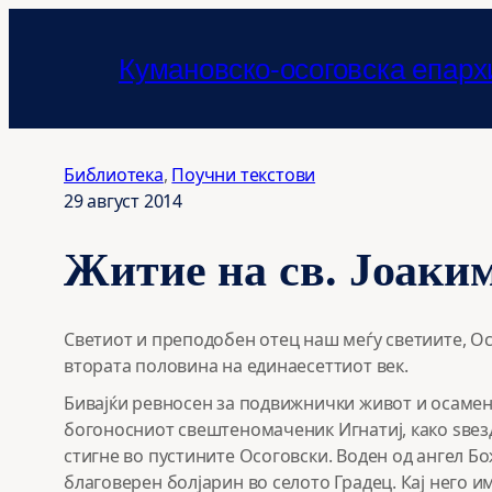
Оди
на
Кумановско-осоговска епарх
содржината
Библиотека
, 
Поучни текстови
29 август 2014
Житие на св. Јоаки
Светиот и преподобен отец наш меѓу светиите, О
втората половина на единаесеттиот век.
Бивајќи ревносен за подвижнички живот и осамено
богоносниот свештеномаченик Игнатиј, како ѕвезда
стигне во пустините Осоговски. Воден од ангел Бо
благоверен болјарин во селото Градец. Кај него и