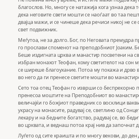
благослов. Но, многу се натажија кога узнаа дека 
дека неговите свети мошти се наоѓаат во таа пешт
двајца мажи, и се чинеше дека речиси никој не се 
свет подвижник.
Меѓутоа, не за долго. Бог, по Неговата премудра 
го прослави споменот на преподобниот Јоаким. Б
Беше издигната црква и манастир посветени на св
избран монахот Теофан, кому светителот на сон м
се ширеше благоухание. Потоа му покажа и дрво в
во него да ги пренесе светите мошти во манастир
Сето тоа отец Теофан го изврши со беспрекорно п
пренесоа моштите на Преподобниот во манастирот
величајќи го божјиот праведник со восклици вакви:
украсу на монасите, радувај се, светлино од Сонцет
лекару и на бедните богатство, радувај се, во б
во црквата, и веднаш потоа крај нив да започнат д
Луѓето од сите краишта и по многу векови, до ден