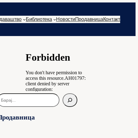
даваштво
Библиотека
Новости
Продавница
Контакт
Продавница