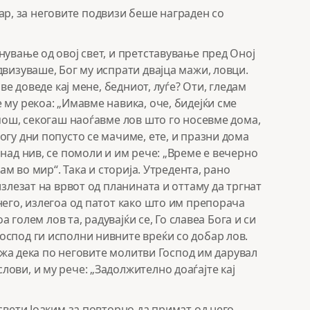
 дар, за неговите подвизи беше награден со
нување од овој свет, и претставување пред Оној
двизуваше, Бог му испрати двајца мажи, ловци.
ве доведе кај мене, бедниот, луѓе? Оти, гледам
 му рекоа: „Имавме навика, оче, бидејќи сме
омош, секогаш наоѓавме лов што го носевме дома,
огу дни попусто се мачиме, ете, и празни дома
над нив, се помоли и им рече: „Време е вечерно
ам во мир“. Така и сторија. Утредента, рано
излезат на врвот од планината и оттаму да тргнат
него, излегоа од патот како што им препорача
а голем лов та, радувајќи се, Го славеа Бога и си
оспод ги исполни нивните вреќи со добар лов.
кажа дека по неговите молитви Господ им дарувал
ови, и му рече: „Задолжително доаѓајте кај
свети Јоаким за повторно да примат од него