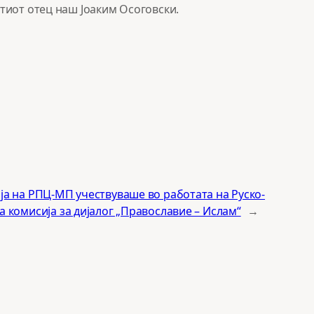
тиот отец наш Јоаким Осоговски.
ја на РПЦ-МП учествуваше во работата на Руско-
а комисија за дијалог „Православие – Ислам“
→