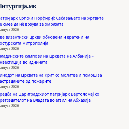
Литургија.мк
атријарх Српски Порфириј: Сеќавањето на жртвите
е смее да нѐ врзува за омразата
 август 2026
ве византиски цркви обновени и вратени на
остурската митрополија
 август 2026
ладинските кампови на Црквата на Албанија –
нвестиција во иднината
 август 2026
инодот на Црквата на Крит со молитва и помош за
астраданите од пожарите
 август 2026
редба на Цариградскиот патријарх Вартоломеј со
ретседателот на Владата во егзил на Абхазија
 август 2026