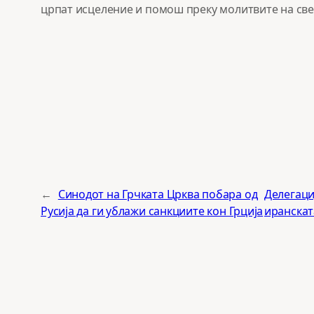
црпат исцеление и помош преку молитвите на све
←
Синодот на Грчката Црква побара од
Делегаци
Русија да ги ублажи санкциите кон Грција
иранскат