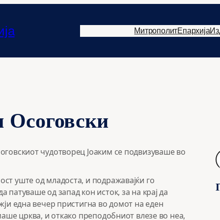
ија
Митрополит
Епархија
Из
м Осоговски
соговскиот чудотворец Јоаким се подвизуваше во
Б
а
р
ст уште од младоста, и подражавајќи го
а
 патуваше од запад кон исток, за на крај да
ј
жји една вечер пристигна во домот на еден
маше црква, и откако преподобниот влезе во неа,