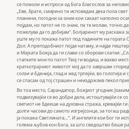
се помоли и испроси од Бога благослов за неговио
„Еве, брате, смирено ти исповедам дека пола свет
планини, погодни за оние кои сакаат наполно осам
појдам, но патот не го знам, па те молам, точно 
пожелува да го добијам“. Болјаринот му раскажа з
уште му го покажа патот под падините на гората 
Дол. А преподобниот појде натаму, и најде пештера
и Мајката Божја да ги слави со зборови слатки: „С
стапките мои по патот Твој ги водиш, и вакво мес
краткотрајниот животот мој да го завршам според
солзи и бденија, глад и жед трпејќи, во голотија и
се спасам од тој страшен и неиздржлив пекол приг
Во тоа место, Сарандапор, божјиот угодник Јоаким
подвизувајќи се во добри дела, истоштувајќи се с
светиот не бдееше на духовна стража, кревајќи ги 
долги часови до самото изгрејсонце, за тогаш радо
ја покажа Светлината…“. И ангелите кои Бог ги исп
голема љубов кон Бога, за што сведоштво беше р