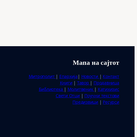
Мапа на сајтот
Митрополит
|
Епархија
|
Новости
|
Контакт
Книги
|
Тавор
|
Продавница
Библиотека
|
Молитвеник
|
Катихизис
Свети Отци
|
Поучни текстови
Предизвици
|
Ресурси