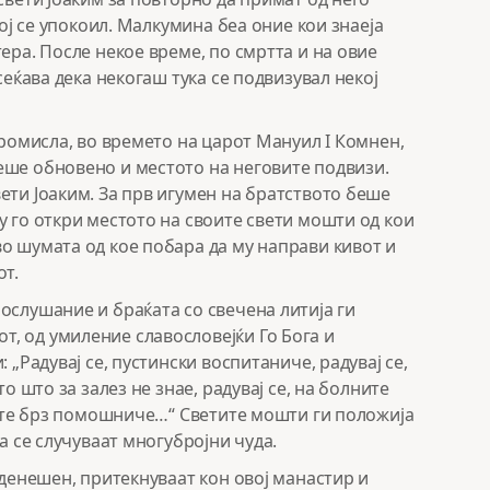
тој се упокоил. Малкумина беа оние кои знаеја
ера. После некое време, по смртта и на овие
сеќава дека некогаш тука се подвизувал некој
промисла, во времето на царот Мануил I Комнен,
еше обновено и местото на неговите подвизи.
ети Јоаким. За прв игумен на братството беше
у го откри местото на своите свети мошти од кои
о шумата од кое побара да му направи кивот и
от.
ослушание и браќата со свечена литија ги
, од умиление славословејќи Го Бога и
 „Радувај се, пустински воспитаниче, радувај се,
о што за залез не знае, радувај се, на болните
едите брз помошниче…“ Светите мошти ги положија
а се случуваат многубројни чуда.
 денешен, притекнуваат кон овој манастир и