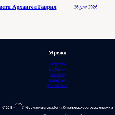
свети Архангел Гаврил
26 јули 2026
Мрежи
Facebook
X / Twitter
YouTube
Instagram
SoundCloud
2025
© 2013 –
Ин­фор­ма­тив­на служ­ба на Ку­ма­нов­ско-осо­гов­ска епар­хи­ја