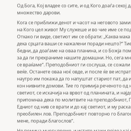
Од Бога, Кој владее со сите, и од Кого доаѓа секој
множество дарови.
Кога се приближи денот и часот на неговото зами
на Кого цел живот Му служеше и во чие име се по
Откако ги виде, светиот им се обрати: „Каква мака 
дека срцата ваши се нажалени поради нешто?“ Тие
бедни, да доаѓаме на оваа планина, и со Божја п
за да ги прехраниме нашите домашни. Но, сега мн
се враќаме“. Преподобниот ги сослуша, се сожали 
веќе. Останете оваа ноќ овде, и после ќе ве испрат
наутро им покажа да го напуштат стариот пат, да 
кон нивните домови. Тие го примија реченото од 
светиот, се искачија на врвот од планината, и најдо
припомнаа дека по молитвите на преподобниот, Г
Едниот од нив се врати и до кај светиот, и му рас
преобилен лов. Преподобниот повторно го благосл
мене, поради благослов“.
Не помина многу време, и истите мажи појдоа кај 