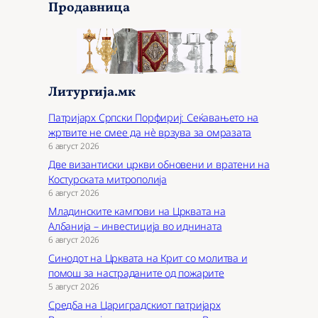
Продавница
а
ј
Литургија.мк
Патријарх Српски Порфириј: Сеќавањето на
жртвите не смее да нѐ врзува за омразата
6 август 2026
Две византиски цркви обновени и вратени на
Костурската митрополија
6 август 2026
Младинските кампови на Црквата на
Албанија – инвестиција во иднината
6 август 2026
Синодот на Црквата на Крит со молитва и
помош за настраданите од пожарите
5 август 2026
Средба на Цариградскиот патријарх