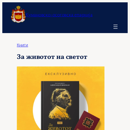
Оди
на
Кумановско-осоговска епархија
содржината
Книги
За животот на светот