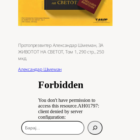
Протопрезвитер Александар Шмеман, ЗА
ЖИВОТОТ НА СВЕТОТ, Том 1, 290 стр., 250
мкд.
Александар Шмеман
Б
а
р