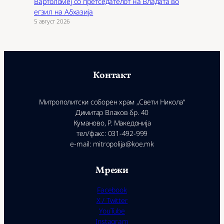
Вартоломеј со претседателот на Владата во
егзил на Абхазија
5 август 2026
Контакт
Митрополитски соборен храм „Свети Никола“
Димитар Влахов бр. 40
Куманово, Р. Македонија
тел/факс: 031-492-999
e-mail: mitropolija@koe.mk
Мрежи
Facebook
X / Twitter
YouTube
Instagram