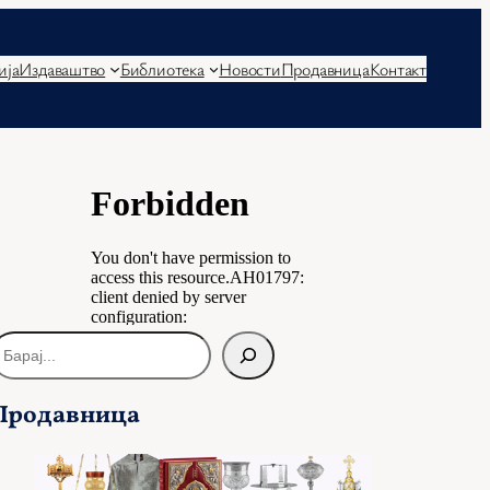
ија
Издаваштво
Библиотека
Новости
Продавница
Контакт
Продавница