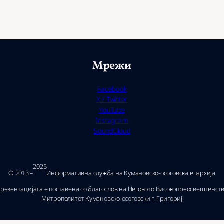
Мрежи
Facebook
X / Twitter
YouTube
Instagram
SoundCloud
2025
© 2013 –
Ин­фор­ма­тив­на служ­ба на Ку­ма­нов­ско-осо­гов­ска епар­хи­ја
резентацијата е поставена со благослов на Неговото Високопреосвештенст
Митрополитот Кумановско-осоговски г. Григориј