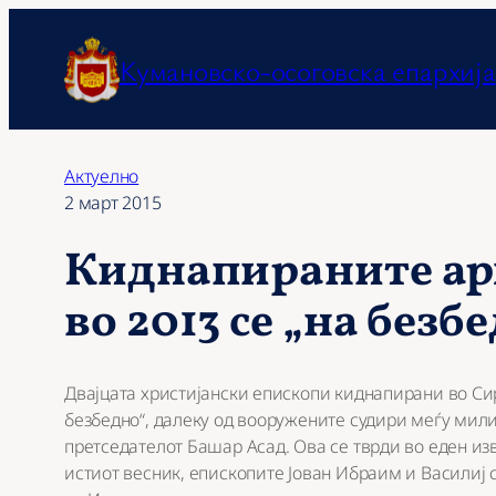
Оди
на
Кумановско-осоговска епархија
содржината
Актуелно
2 март 2015
Киднапираните ар
во 2013 се „на безб
Двајцата христијански епископи киднапирани во Сир
безбедно“, далеку од вооружените судири меѓу мил
претседателот Башар Асад. Ова се тврди во еден изв
истиот весник, епископите Јован Ибраим и Василиј с