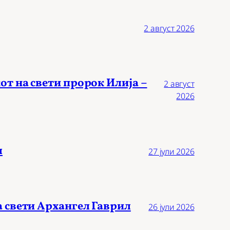
2 август 2026
от на свети пророк Илија –
2 август
2026
л
27 јули 2026
а свети Архангел Гаврил
26 јули 2026