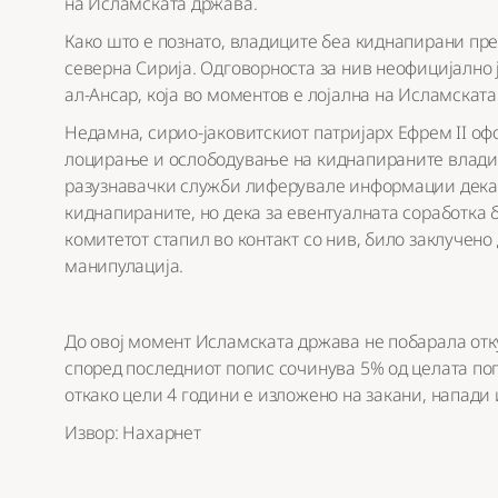
на Исламската држава.
Како што е познато, владиците беа киднапирани пре
северна Сирија. Одговорноста за нив неофицијално 
ал-Ансар, која во моментов е лојална на Исламската
Недамна, сирио-јаковитскиот патријарх Ефрем II оф
лоцирање и ослободување на киднапираните влади
разузнавачки служби лиферувале информации дека
киднапираните, но дека за евентуалната соработка 
комитетот стапил во контакт со нив, било заклучено
манипулација.
До овој момент Исламската држава не побарала отку
според последниот попис сочинува 5% од целата поп
откако цели 4 години е изложено на закани, напади 
Извор: Нахарнет