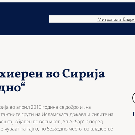
Митрополит
Епарх
хиереи во Сирија
едно“
Б
а
ија во април 2013 година се добро и „на
р
итантните групи на Исламската држава и силите на
а
ештај објавен во весникот „Ал-Акбар“. Според
ј
е чуваат на тајно, но безбедно место, во владеење