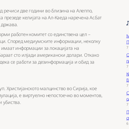
д речиси две години во близина на Алеппо,
ја презеде келијата на Ал-Каеда наречена Асбат
 држава.
орми работен комитет со единствена цел –
М
ци. Според медиумските информации, неколку
П
7
 имаат информации за локацијата на
бараат сто илјади американски долари. Откако
О
п
 дека се работи за дезинформација и обид за
7
К
Е
7
п. Христијанското малцинство во Сирија, кое
С
улација, е виртуелно непостоечко во моментов,
о
и убиства.
7
П
с
6