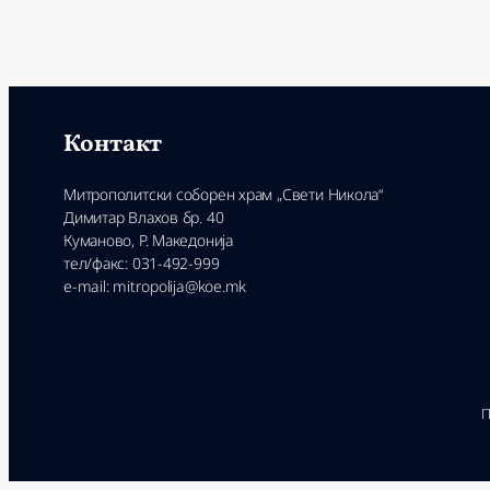
Контакт
Митрополитски соборен храм „Свети Никола“
Димитар Влахов бр. 40
Куманово, Р. Македонија
тел/факс: 031-492-999
e-mail: mitropolija@koe.mk
П