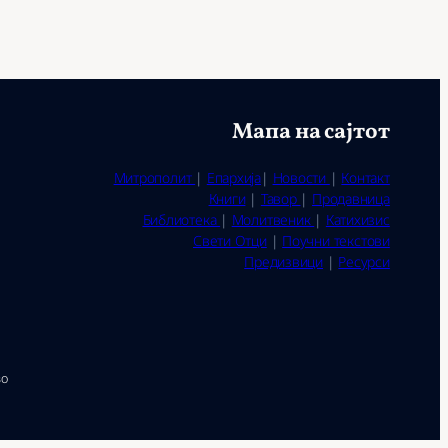
Мапа на сајтот
Митрополит
|
Епархија
|
Новости
|
Контакт
Книги
|
Тавор
|
Продавница
Библиотека
|
Молитвеник
|
Катихизис
Свети Отци
|
Поучни текстови
Предизвици
|
Ресурси
во