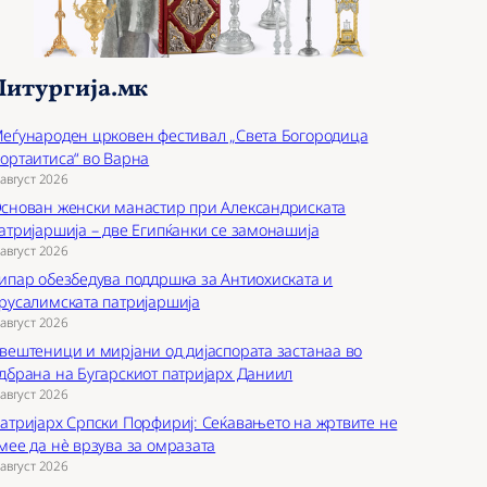
Литургија.мк
еѓународен црковен фестивал „Света Богородица
ортаитиса“ во Варна
 август 2026
снован женски манастир при Александриската
атријаршија – две Египќанки се замонашија
 август 2026
ипар обезбедува поддршка за Антиохиската и
русалимската патријаршија
 август 2026
вештеници и мирјани од дијаспората застанаа во
дбрана на Бугарскиот патријарх Даниил
 август 2026
атријарх Српски Порфириј: Сеќавањето на жртвите не
мее да нѐ врзува за омразата
 август 2026