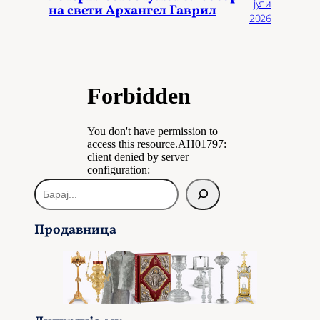
јули
на свети Архангел Гаврил
2026
Б
а
р
Продавница
а
ј