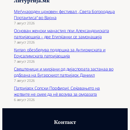
Литургија.мк
Меѓународен црковен фестивал „Света Богородица
Портаитиса“ во Варна
7 август 2026
Основан женски манастир при Александриската
патријаршија – две Египќанки се замонашија
7 август 2026
Кипар обезбедува поддршка за Антиохиската и
Ерусалимската патријаршија
7 август 2026
Свештеници и мирјани од дијаспората застанаа во
одбрана на Бугарскиот патријарх Даниил
7 август 2026
Патријарх Српски Порфириј: Сеќавањето на
жртвите не смее да нѐ врзува за омразата
6 август 2026
Контакт