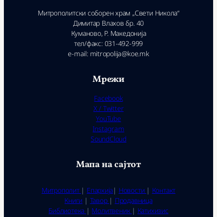
Митрополитски соборен храм „Свети Никола“
Димитар Влахов бр. 40
Куманово, Р. Македонија
тел/факс: 031-492-999
e-mail: mitropolija@koe.mk
Мрежи
Facebook
X / Twitter
YouTube
Instagram
SoundCloud
Мапа на сајтот
Митрополит
|
Епархија
|
Новости
|
Контакт
Книги
|
Тавор
|
Продавница
Библиотека
|
Молитвеник
|
Катихизис