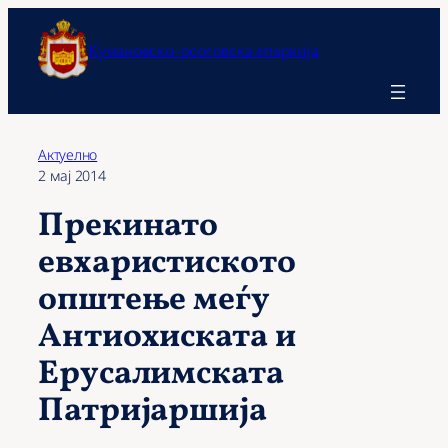
Оди
на
Кумановско-осоговска епархија
содржината
Актуелно
2 мај 2014
Прекинато
евхаристиското
општење меѓу
Антиохиската и
Ерусалимската
Патријаршија