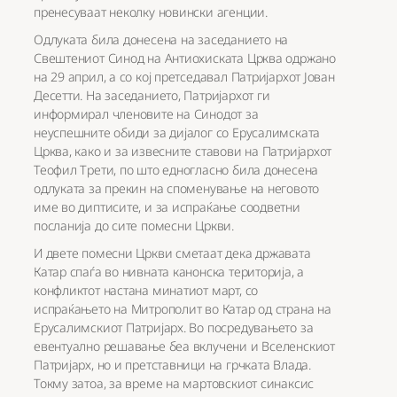
пренесуваат неколку новински агенции.
Одлуката била донесена на заседанието на
Свештениот Синод на Антиохиската Црква одржано
на 29 април, а со кој претседавал Патријархот Јован
Десетти. На заседанието, Патријархот ги
информирал членовите на Синодот за
неуспешните обиди за дијалог со Ерусалимската
Црква, како и за извесните ставови на Патријархот
Теофил Трети, по што едногласно била донесена
одлуката за прекин на споменување на неговото
име во диптисите, и за испраќање соодветни
посланија до сите помесни Цркви.
И двете помесни Цркви сметаат дека државата
Катар спаѓа во нивната канонска територија, а
конфликтот настана минатиот март, со
испраќањето на Митрополит во Катар од страна на
Ерусалимскиот Патријарх. Во посредувањето за
евентуално решавање беа вклучени и Вселенскиот
Патријарх, но и претставници на грчката Влада.
Токму затоа, за време на мартовскиот синаксис