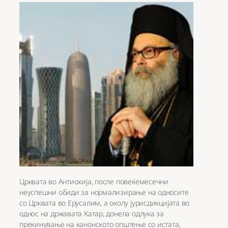
Црквата во Антиохија, после повеќемесечни
неуспешни обиди за нормализирање на односите
со Црквата во Ерусалим, а околу јурисдикцијата во
однос на државата Катар, донела одлука за
прекинување на канонското општење со истата,