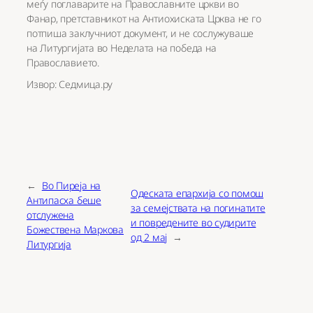
меѓу поглаварите на Православните цркви во
Фанар, претставникот на Антиохиската Црква не го
потпиша заклучниот документ, и не сослужуваше
на Литургијата во Неделата на победа на
Православието.
Извор: Седмица.ру
←
Во Пиреја на
Одеската епархија со помош
Антипасха беше
за семејствата на погинатите
отслужена
и повредените во судирите
Божествена Маркова
од 2 мај
→
Литургија