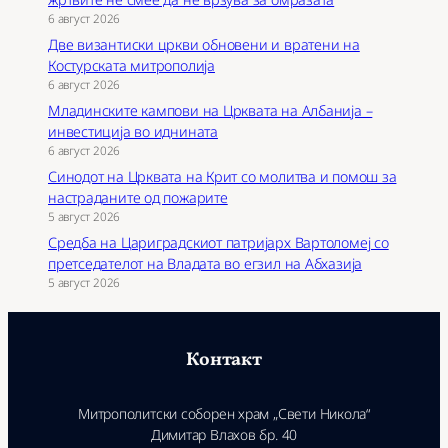
6 август 2026
Две византиски цркви обновени и вратени на
Костурската митрополија
6 август 2026
Младинските кампови на Црквата на Албанија –
инвестиција во иднината
6 август 2026
Синодот на Црквата на Крит со молитва и помош за
настраданите од пожарите
5 август 2026
Средба на Цариградскиот патријарх Вартоломеј со
претседателот на Владата во егзил на Абхазија
5 август 2026
Контакт
Митрополитски соборен храм „Свети Никола“
Димитар Влахов бр. 40