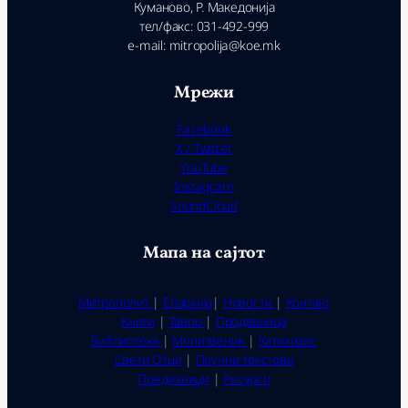
Куманово, Р. Македонија
тел/факс: 031-492-999
e-mail: mitropolija@koe.mk
Мрежи
Facebook
X / Twitter
YouTube
Instagram
SoundCloud
Мапа на сајтот
Митрополит
|
Епархија
|
Новости
|
Контакт
Книги
|
Тавор
|
Продавница
Библиотека
|
Молитвеник
|
Катихизис
Свети Отци
|
Поучни текстови
Предизвици
|
Ресурси