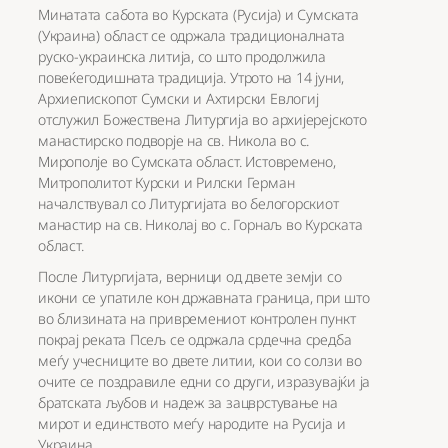
Минатата сабота во Курската (Русија) и Сумската
(Украина) област се одржала традиционалната
руско-украинска литија, со што продолжила
повеќегодишната традиција. Утрото на 14 јуни,
Архиепископот Сумски и Ахтирски Евлогиј
отслужил Божествена Литургија во архијерејското
манастирско подворје на св. Никола во с.
Мирополје во Сумската област. Истовремено,
Митрополитот Курски и Рилски Герман
началствувал со Литургијата во белогорскиот
манастир на св. Николај во с. Горнаљ во Курската
област.
После Литургијата, верници од двете земји со
икони се упатиле кон државната граница, при што
во близината на привремениот контролен пункт
покрај реката Псељ се одржала срдечна средба
меѓу учесниците во двете литии, кои со солзи во
очите се поздравиле едни со други, изразувајќи ја
братската љубов и надеж за зацврстување на
мирот и единството меѓу народите на Русија и
Украина.