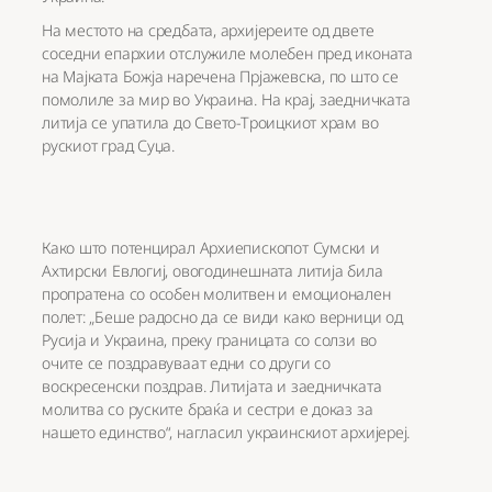
На местото на средбата, архијереите од двете
соседни епархии отслужиле молебен пред иконата
на Мајката Божја наречена Прјажевска, по што се
помолиле за мир во Украина. На крај, заедничката
литија се упатила до Свето-Троицкиот храм во
рускиот град Суџа.
Како што потенцирал Архиепископот Сумски и
Ахтирски Евлогиј, овогодинешната литија била
пропратена со особен молитвен и емоционален
полет: „Беше радосно да се види како верници од
Русија и Украина, преку границата со солзи во
очите се поздравуваат едни со други со
воскресенски поздрав. Литијата и заедничката
молитва со руските браќа и сестри е доказ за
нашето единство“, нагласил украинскиот архијереј.