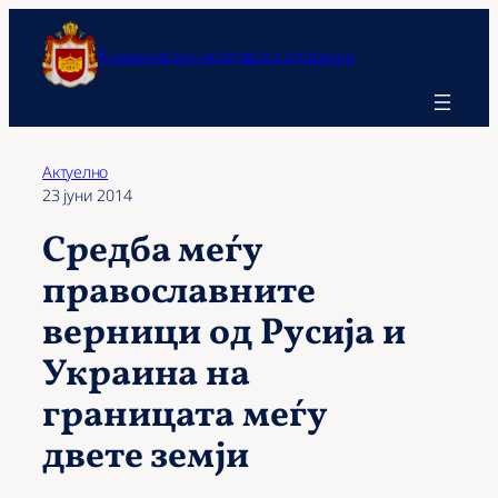
Оди
на
Кумановско-осоговска епархија
содржината
Актуелно
23 јуни 2014
Средба меѓу
православните
верници од Русија и
Украина на
границата меѓу
двете земји