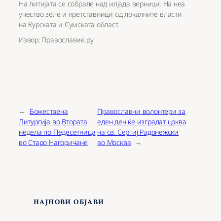
На литијата се собрале над илјада верници. На неа
учество зеле и претставници од локалните власти
на Курската и Сумската област.
Извор: Православие.ру
←
Божествена
Православни волонтери за
Литургија во Втората
еден ден ќе изградат црква
недела по Педесетница
на св. Сергиј Радонежски
во Старо Нагоричане
во Москва
→
НАЈНОВИ ОБЈАВИ