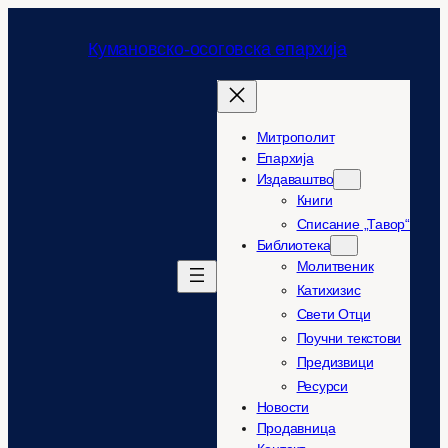
Оди
на
Кумановско-осоговска епархија
содржината
Митрополит
Епархија
Издаваштво
Книги
Списание „Тавор“
Библиотека
Молитвеник
Катихизис
Свети Отци
Поучни текстови
Предизвици
Ресурси
Новости
Продавница