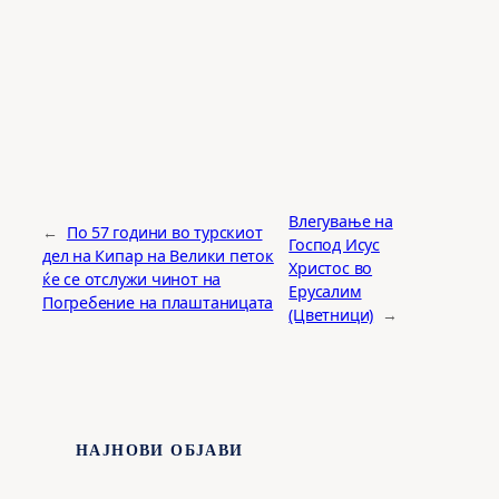
Влегување на
←
По 57 години во турскиот
Господ Исус
дел на Кипар на Велики петок
Христос во
ќе се отслужи чинот на
Ерусалим
Погребение на плаштаницата
(Цветници)
→
НАЈНОВИ ОБЈАВИ