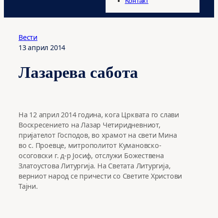
Контакт
Вести
13 април 2014
Лазарева сабота
На 12 април 2014 година, кога Црквата го слави
Воскресението на Лазар Четиридневниот,
пријателот Господов, во храмот на свети Мина
во с. Проевце, митрополитот Кумановско-
осоговски г. д-р Јосиф, отслужи Божествена
Златоустова Литургија. На Светата Литургија,
верниот народ се причести со Светите Христови
Тајни.