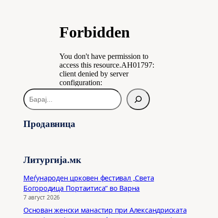
Б
а
р
Продавница
а
ј
Литургија.мк
Меѓународен црковен фестивал „Света
Богородица Портаитиса“ во Варна
7 август 2026
Основан женски манастир при Александриската