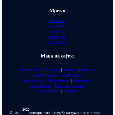
Мрежи
Facebook
X / Twitter
YouTube
Instagram
SoundCloud
Мапа на сајтот
Митрополит
|
Епархија
|
Новости
|
Контакт
Книги
|
Тавор
|
Продавница
Библиотека
|
Молитвеник
|
Катихизис
Свети Отци
|
Поучни текстови
Предизвици
|
Ресурси
2025
© 2013 –
Ин­фор­ма­тив­на служ­ба на Ку­ма­нов­ско-осо­гов­