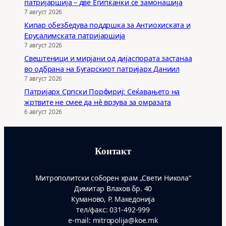
патријаршија – две Египќанки се замонашија
7 август 2026
Кипар обезбедува поддршка за Антиохиската и
Ерусалимската патријаршија
7 август 2026
Свештеници и мирјани од дијаспората застанаа
во одбрана на Бугарскиот патријарх Даниил
7 август 2026
Патријарх Српски Порфириј: Сеќавањето на
жртвите не смее да нѐ врзува за омразата
6 август 2026
Контакт
Митрополитски соборен храм „Свети Никола“
Димитар Влахов бр. 40
Куманово, Р. Македонија
тел/факс: 031-492-999
e-mail: mitropolija@koe.mk