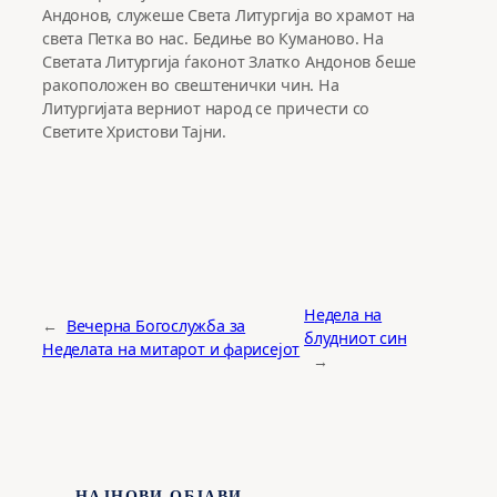
Андонов, служеше Света Литургија во храмот на
света Петка во нас. Бедиње во Куманово. На
Светата Литургија ѓаконот Златко Андонов беше
ракоположен во свештенички чин. На
Литургијата верниот народ се причести со
Светите Христови Тајни.
Недела на
←
Вечерна Богослужба за
блудниот син
Неделата на митарот и фарисејот
→
НАЈНОВИ ОБЈАВИ