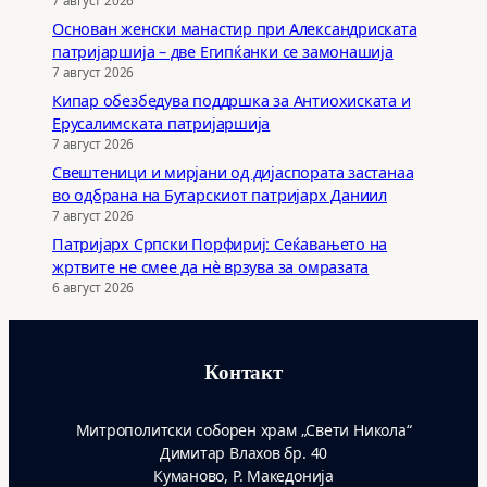
Основан женски манастир при Александриската
патријаршија – две Египќанки се замонашија
7 август 2026
Кипар обезбедува поддршка за Антиохиската и
Ерусалимската патријаршија
7 август 2026
Свештеници и мирјани од дијаспората застанаа
во одбрана на Бугарскиот патријарх Даниил
7 август 2026
Патријарх Српски Порфириј: Сеќавањето на
жртвите не смее да нѐ врзува за омразата
6 август 2026
Контакт
Митрополитски соборен храм „Свети Никола“
Димитар Влахов бр. 40
Куманово, Р. Македонија