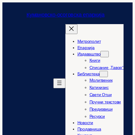
Оди
на
Кумановско-осоговска епархија
содржината
Митрополит
Епархија
Издаваштво
Книги
Списание „Тавор“
Библиотека
Молитвеник
Катихизис
Свети Отци
Поучни текстови
Предизвици
Ресурси
Новости
Продавница