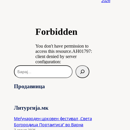
2026
Б
а
р
Продавница
а
ј
Литургија.мк
Меѓународен црковен фестивал „Света
Богородица Портаитиса“ во Варна
7 август 2026