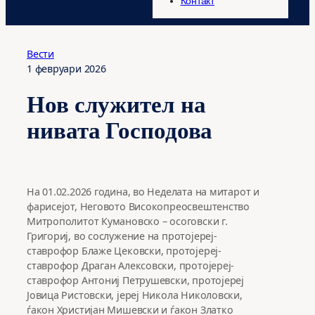
Контакт
Вести
1 февруари 2026
Нов служител на
нивата Господова
На 01.02.2026 година, во Неделата на митарот и
фарисејот, Неговото Високопреосвештенство
Митрополитот Кумановско – осоговски г.
Григориј, во сослужение на протојереј-
ставрофор Блаже Цековски, протојереј-
ставрофор Драган Алексовски, протојереј-
ставрофор Антониј Петрушевски, протојереј
Јовица Ристовски, јереј Никола Николовски,
ѓакон Христијан Мишевски и ѓакон Златко