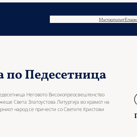
Митрополит
Епарх
а по Педесетница
 Педесетница Неговото Високопреосвештенство
Б
ужеше Света Златоустова Литургија во храмот на
а
ерниот народ се причести со Светите Христови
р
а
ј