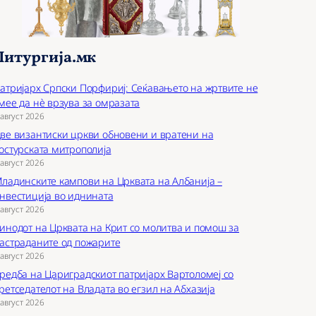
Литургија.мк
атријарх Српски Порфириј: Сеќавањето на жртвите не
мее да нѐ врзува за омразата
 август 2026
ве византиски цркви обновени и вратени на
остурската митрополија
 август 2026
ладинските кампови на Црквата на Албанија –
нвестиција во иднината
 август 2026
инодот на Црквата на Крит со молитва и помош за
астраданите од пожарите
 август 2026
редба на Цариградскиот патријарх Вартоломеј со
ретседателот на Владата во егзил на Абхазија
 август 2026