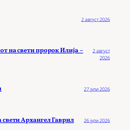
2 август 2026
от на свети пророк Илија –
2 август
2026
л
27 јули 2026
а свети Архангел Гаврил
26 јули 2026