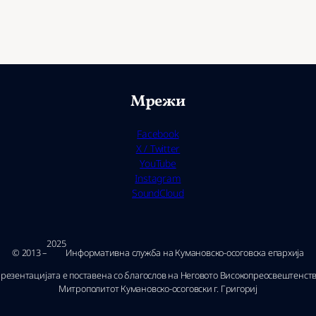
Мрежи
Facebook
X / Twitter
YouTube
Instagram
SoundCloud
2025
© 2013 –
Ин­фор­ма­тив­на служ­ба на Ку­ма­нов­ско-осо­гов­ска епар­хи­ја
резентацијата е поставена со благослов на Неговото Високопреосвештенст
Митрополитот Кумановско-осоговски г. Григориј