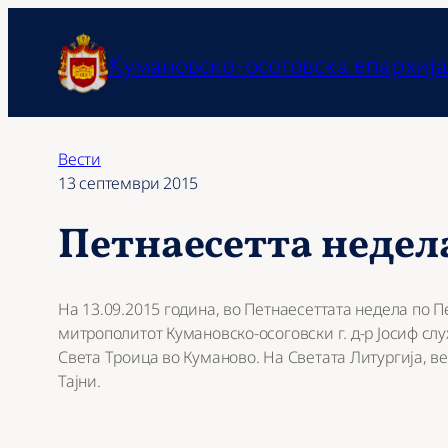
Оди
на
Кумановско-осоговска епархија
содржината
Вести
13 септември 2015
Петнаесетта недел
На 13.09.2015 година, во Петнаесеттата недела по
митрополитот Кумановско-осоговски г. д-р Јосиф сл
Света Троица во Куманово. На Светата Литургија, в
Тајни.