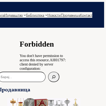
ија
Издаваштво
Библиотека
Новости
Продавница
Контакт
Продавница