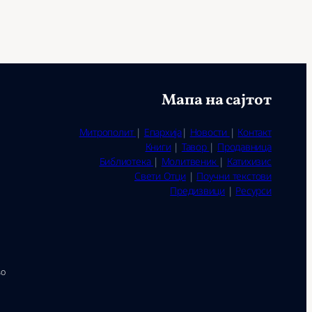
Мапа на сајтот
Митрополит
|
Епархија
|
Новости
|
Контакт
Книги
|
Тавор
|
Продавница
Библиотека
|
Молитвеник
|
Катихизис
Свети Отци
|
Поучни текстови
Предизвици
|
Ресурси
во