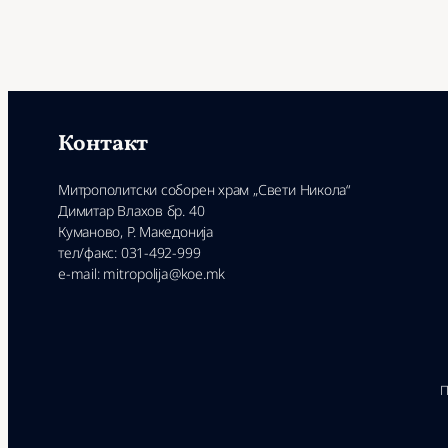
Контакт
Митрополитски соборен храм „Свети Никола“
Димитар Влахов бр. 40
Куманово, Р. Македонија
тел/факс: 031-492-999
e-mail: mitropolija@koe.mk
П