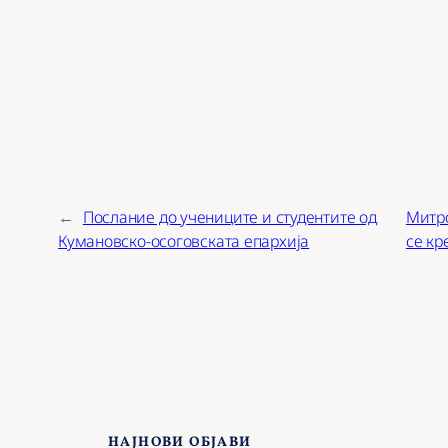
←
Послание до учениците и студентите од
Митро
Кумановско-осоговската епархија
се кр
НАЈНОВИ ОБЈАВИ