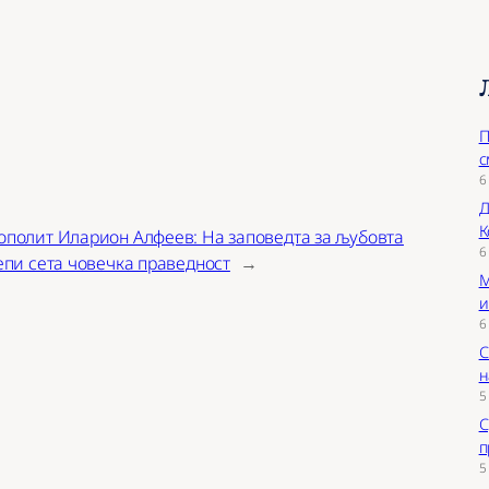
П
с
6
Д
К
полит Иларион Алфеев: На заповедта за љубовта
6
епи сета човечка праведност
→
М
и
6
С
н
5
С
п
5