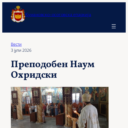
Оди
на
Кумановско-осоговска епархија
содржината
Вести
3 јули 2026
Преподобен Наум
Охридски