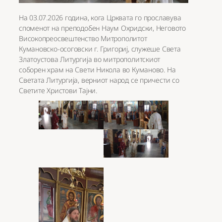
На 03.07.2026 година, кога Црквата го прославува
споменот на преподобен Наум Охридски, Неговото
Високопреосвештенство Митрополитот
Кумановско-осоговски г. Григориј, служеше Света
Златоустова Литургија во митрополитскиот
соборен храм на Свети Никола во Куманово. На
Светата Литургија, верниот народ се причести со
Светите Христови Тајни.