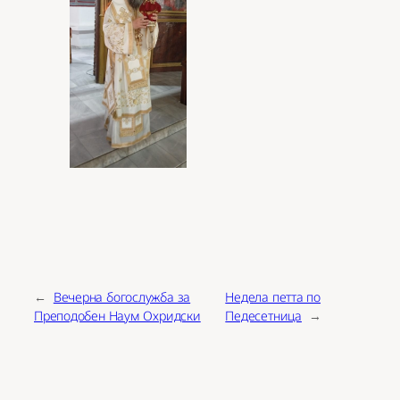
←
Вечерна богослужба за
Недела петта по
Преподобен Наум Охридски
Педесетница
→