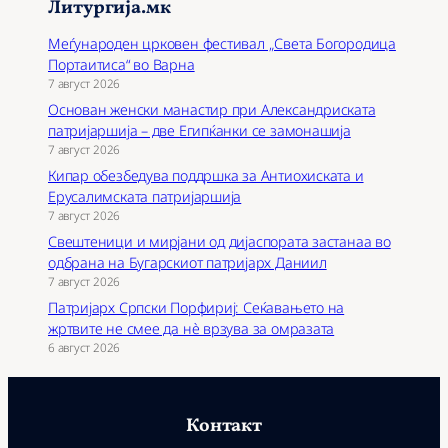
Литургија.мк
Меѓународен црковен фестивал „Света Богородица
Портаитиса“ во Варна
7 август 2026
Основан женски манастир при Александриската
патријаршија – две Египќанки се замонашија
7 август 2026
Кипар обезбедува поддршка за Антиохиската и
Ерусалимската патријаршија
7 август 2026
Свештеници и мирјани од дијаспората застанаа во
одбрана на Бугарскиот патријарх Даниил
7 август 2026
Патријарх Српски Порфириј: Сеќавањето на
жртвите не смее да нѐ врзува за омразата
6 август 2026
Контакт