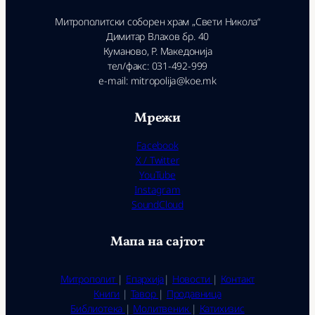
Митрополитски соборен храм „Свети Никола“
Димитар Влахов бр. 40
Куманово, Р. Македонија
тел/факс: 031-492-999
e-mail: mitropolija@koe.mk
Мрежи
Facebook
X / Twitter
YouTube
Instagram
SoundCloud
Мапа на сајтот
Митрополит
|
Епархија
|
Новости
|
Контакт
Книги
|
Тавор
|
Продавница
Библиотека
|
Молитвеник
|
Катихизис