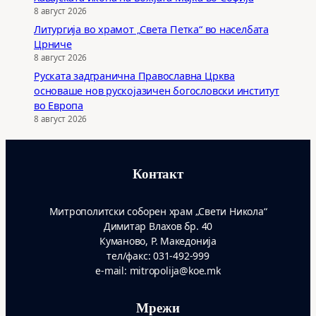
8 август 2026
Литургија во храмот „Света Петка“ во населбата
Црниче
8 август 2026
Руската задгранична Православна Црква
основаше нов рускојазичен богословски институт
во Европа
8 август 2026
Контакт
Митрополитски соборен храм „Свети Никола“
Димитар Влахов бр. 40
Куманово, Р. Македонија
тел/факс: 031-492-999
e-mail: mitropolija@koe.mk
Мрежи