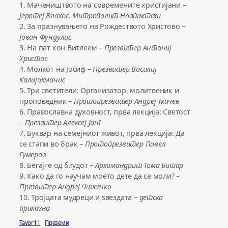
1. Мачеништвото на современите христијани –
Јеротеј Влахос, Митрополит Навпактски
2. За празнувањето на Рождеството Христово –
Јован Фундулис
3. На пат кон Витлеем –
Презвитер Антониј
Христос
4. Молкот на Јосиф –
Презвитер Василиј
Калијакманис
5. Три светители: Организатор, молитвеник и
проповедник –
Протопрезвитер Андреј Ткачев
6. Православна духовност, прва лекција: Светост
–
Презвитер Алексеј Јанг
7. Буквар на семејниот живот, прва лекција: Да
се стапи во брак –
Протопрезвитер Павел
Гумеров
8. Бегајте од блудот –
Архимандрит Тома Битар
9. Како да го научам моето дете да се моли? –
Презвитер Андреј Чиженко
10. Тројцата мудреци и ѕвездата –
детска
приказна
Tavor11
Преземи