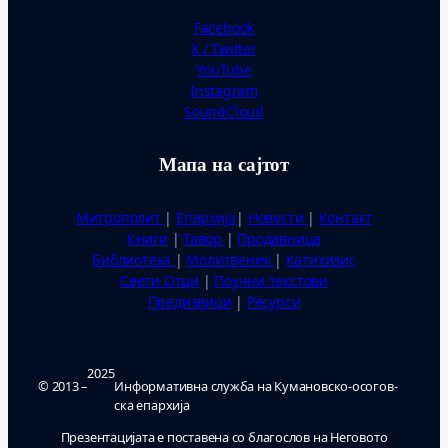
Facebook
X / Twitter
YouTube
Instagram
SoundCloud
Мапа на сајтот
Митрополит
|
Епархија
|
Новости
|
Контакт
Книги
|
Тавор
|
Продавница
Библиотека
|
Молитвеник
|
Катихизис
Свети Отци
|
Поучни текстови
Предизвици
|
Ресурси
2025
© 2013 –
Ин­фор­ма­тив­на служ­ба на Ку­ма­нов­ско-осо­гов­
ска епар­хи­ја
Презентацијата е поставена со благослов на Неговото