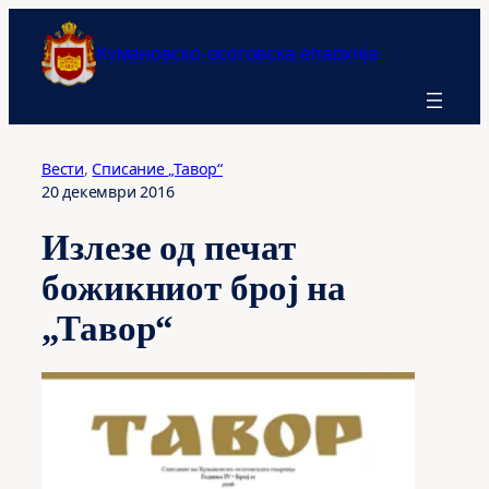
Оди
на
Кумановско-осоговска епархија
содржината
Вести
, 
Списание „Тавор“
20 декември 2016
Излезе од печат
божикниот број на
„Тавор“