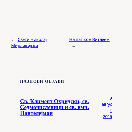
←
Свети Николај
На пат кон Витлеем
Мирликијски
→
НАЈНОВИ ОБЈАВИ
9
Св. Климент Охридски, св.
авгус
Седмочисленици и св. вмч.
т
Пантелејмон
2026