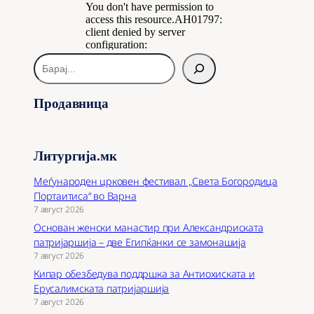
Б
а
р
Продавница
а
ј
Литургија.мк
Меѓународен црковен фестивал „Света Богородица
Портаитиса“ во Варна
7 август 2026
Основан женски манастир при Александриската
патријаршија – две Египќанки се замонашија
7 август 2026
Кипар обезбедува поддршка за Антиохиската и
Ерусалимската патријаршија
7 август 2026