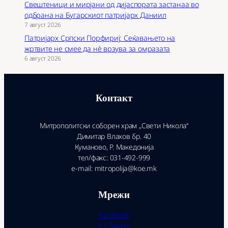
Свештеници и мирјани од дијаспората застанаа во
одбрана на Бугарскиот патријарх Даниил
7 август 2026
Патријарх Српски Порфириј: Сеќавањето на
жртвите не смее да нѐ врзува за омразата
6 август 2026
Контакт
Митрополитски соборен храм „Свети Никола“
Димитар Влахов бр. 40
Куманово, Р. Македонија
тел/факс: 031-492-999
e-mail: mitropolija@koe.mk
Мрежи
Facebook
X / Twitter