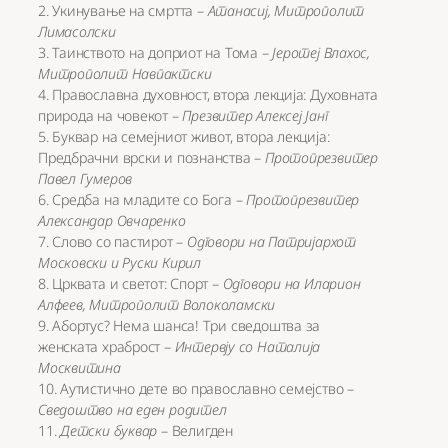
2. Укинување на смртта –
Атанасиј, Митрополит
Лимасолски
3. Таинството на доприот на Тома –
Јеротеј Влахос,
Митрополит Навпактски
4. Православна духовност, втора лекција: Духовната
природа на човекот –
Презвитер Алексеј Јанг
5. Буквар на семејниот живот, втора лекција:
Предбрачни врски и познанства –
Протопрезвитер
Павел Гумеров
6. Средба на младите со Бога –
Протопрезвитер
Александар Овчаренко
7. Слово со пастирот –
Одговори на Патријархот
Московски и Руски Кирил
8. Црквата и светот: Спорт –
Одговори на Иларион
Алфеев, Митрополит Волоколамски
9. Абортус? Нема шанса! Три сведоштва за
женската храброст –
Интервју со Наталија
Москвитина
10. Аутистично дете во православно семејство –
Сведоштво на еден родител
11.
Детски буквар
– Велигден