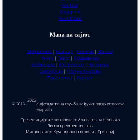
YouTube
Instagram
SoundCloud
Мапа на сајтот
Митрополит
|
Епархија
|
Новости
|
Контакт
Книги
|
Тавор
|
Продавница
Библиотека
|
Молитвеник
|
Катихизис
Свети Отци
|
Поучни текстови
Предизвици
|
Ресурси
2025
© 2013 –
Ин­фор­ма­тив­на служ­ба на Ку­ма­нов­ско-осо­гов­ска
епар­хи­ја
Презентацијата е поставена со благослов на Неговото
Високопреосвештенство
Митрополитот Кумановско-осоговски г. Григориј