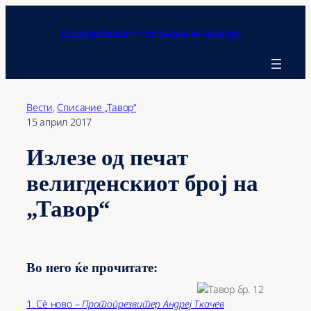
Оди
на
Кумановско-осоговска епархија
содржината
Вести
, 
Списание „Тавор“
15 април 2017
Излезе од печат
велигденскиот број на
„Тавор“
Во него ќе прочитате:
1. Сѐ ново –
Протопрезвитер Андреј Ткачев