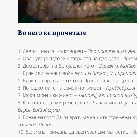
Во него ќе прочитате
1. Свети Николај Чудотворец –
Протопрезвитер Анре
2. Ова чудо ја подели историјата на два дела –
Архим
3. Домостројот на Богојавлението –
Серафим, Митро
4. Брак или монаштво? –
Јеротеј Влахос, Митропол
5. Бракот според учењето на Православната Црква 
6. Потешкотиите на семејниот живот –
Протопрезви
7. Мојот монашки живот –
Антониј, Митрополит С
8. Кога старецот ми рече дека ќе бидам монах, јас с
Ефрем Ватопедски
9. Божикен пост: Да ги вратиме нашите стремежи ко
вољски г. Лонин
10. Божикна приказна од еден уралски манастир –
О