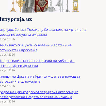
Литургија.мк
атријарх Српски Порфириј: Сеќавањето на жртвите не
мее да нѐ врзува за омразата
 август 2026
ве византиски цркви обновени и вратени на
остурската митрополија
 август 2026
ладинските кампови на Црквата на Албанија –
нвестиција во иднината
 август 2026
инодот на Црквата на Крит со молитва и помош за
астраданите од пожарите
 август 2026
редба на Цариградскиот патријарх Вартоломеј со
ретседателот на Владата во егзил на Абхазија
 август 2026