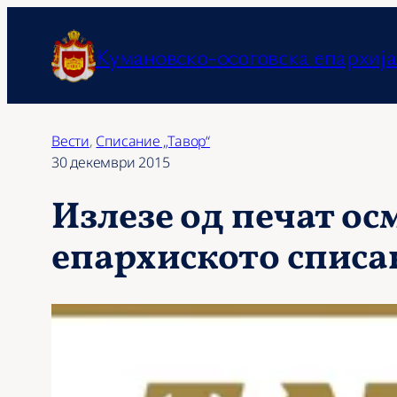
Оди
на
Кумановско-осоговска епархија
содржината
Вести
, 
Списание „Тавор“
30 декември 2015
Излезе од печат ос
епархиското списа