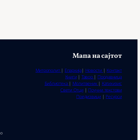
Мапа на сајтот
Митрополит
|
Епархија
|
Новости
|
Контакт
Книги
|
Тавор
|
Продавница
Библиотека
|
Молитвеник
|
Катихизис
Свети Отци
|
Поучни текстови
Предизвици
|
Ресурси
во