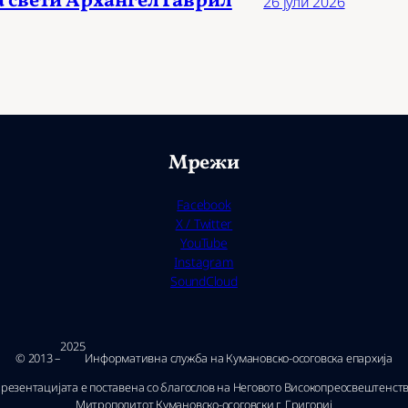
а свети Архангел Гаврил
26 јули 2026
Мрежи
Facebook
X / Twitter
YouTube
Instagram
SoundCloud
2025
© 2013 –
Ин­фор­ма­тив­на служ­ба на Ку­ма­нов­ско-осо­гов­ска епар­хи­ја
резентацијата е поставена со благослов на Неговото Високопреосвештенст
Митрополитот Кумановско-осоговски г. Григориј