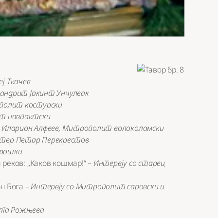
ј Ткачев
андрит Јакинт Унчулеак
полит костурски
ит навпактски
–
Иларион Алфеев, Митрополит волоколамски
тер Петар Перекрестов
урошки
и реков: „Каков кошмар!“ –
Интервју со старец
н Бога –
Интервју со Митрополит саровски и
лга Рожњева