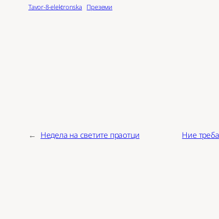
Tavor-8-elektronska
Преземи
←
Недела на светите праотци
Ние треба