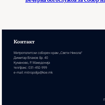
Вечерна богослужба за Собор н
Контакт
Митрополитски соборен храм „Свети Никола“
Димитар Влахов бр. 40
Куманово, Р. Македонија
тел/факс: 031-492-999
e-mail: mitropolija@koe.mk
П