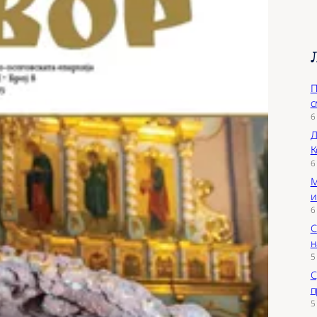
П
с
6
Д
К
6
М
и
6
С
н
5
С
п
5