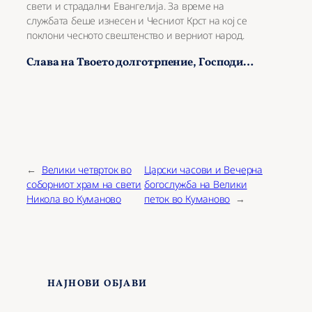
свети и страдални Евангелија. За време на
службата беше изнесен и Чесниот Крст на кој се
поклони чесното свештенство и верниот народ.
Слава на Твоето долготрпение, Господи…
←
Велики четврток во
Царски часови и Вечерна
соборниот храм на свети
богослужба на Велики
Никола во Куманово
петок во Куманово
→
НАЈНОВИ ОБЈАВИ