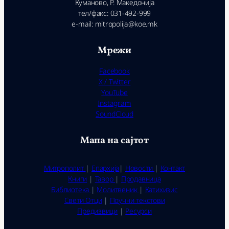
Куманово, Р. Македонија
тел/факс: 031-492-999
e-mail: mitropolija@koe.mk
Мрежи
Facebook
X / Twitter
YouTube
Instagram
SoundCloud
Мапа на сајтот
Митрополит
|
Епархија
|
Новости
|
Контакт
Книги
|
Тавор
|
Продавница
Библиотека
|
Молитвеник
|
Катихизис
Свети Отци
|
Поучни текстови
Предизвици
|
Ресурси