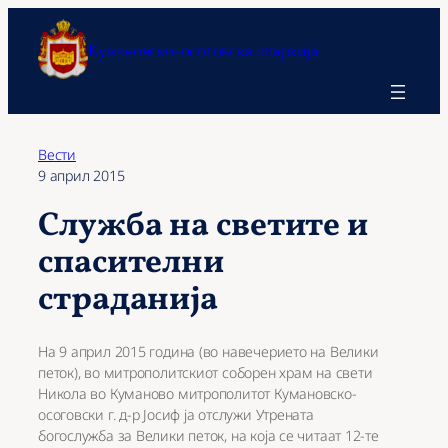
Оди
на
Кумановско-осоговска епархија
содржината
Вести
9 април 2015
Служба на светите и
спасителни
страданија
На 9 април 2015 година (во навечерието на Велики
петок), во митрополитскиот соборен храм на свети
Никола во Куманово митрополитот Кумановско-
осоговски г. д-р Јосиф ја отслужи Утрената
богослужба за Велики петок, на која се читаат 12-те