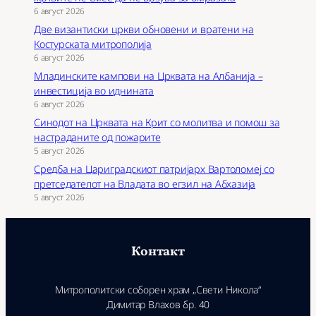
6 август 2026
Две византиски цркви обновени и вратени на
Костурската митрополија
6 август 2026
Младинските кампови на Црквата на Албанија –
инвестиција во иднината
6 август 2026
Синодот на Црквата на Крит со молитва и помош за
настраданите од пожарите
5 август 2026
Средба на Цариградскиот патријарх Вартоломеј со
претседателот на Владата во егзил на Абхазија
5 август 2026
Контакт
Митрополитски соборен храм „Свети Никола“
Димитар Влахов бр. 40