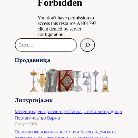
Б
а
р
Продавница
а
ј
Литургија.мк
Меѓународен црковен фестивал „Света Богородица
Портаитиса“ во Варна
7 август 2026
Основан женски манастир при Александриската