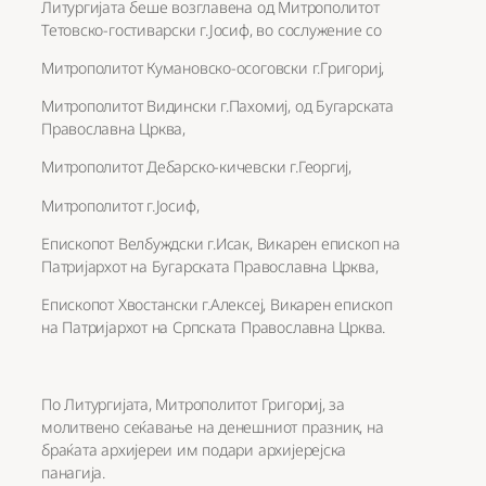
Литургијата беше возглавена од Митрополитот
Тетовско-гостиварски г.Јосиф, во сослужение со
Митрополитот Кумановско-осоговски г.Григориј,
Митрополитот Видински г.Пахомиј, од Бугарската
Православна Црква,
Митрополитот Дебарско-кичевски г.Георгиј,
Митрополитот г.Јосиф,
Епископот Велбуждски г.Исак, Викарен епископ на
Патријархот на Бугарската Православна Црква,
Епископот Хвостански г.Алексеј, Викарен епископ
на Патријархот на Српската Православна Црква.
По Литургијата, Митрополитот Григориј, за
молитвено сеќавање на денешниот празник, на
браќата архијереи им подари архијерејска
панагија.