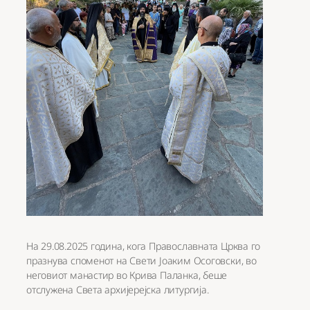
На 29.08.2025 година, кога Православната Црква го
празнува споменот на Свети Јоаким Осоговски, во
неговиот манастир во Крива Паланка, беше
отслужена Света архијерејска литургија.