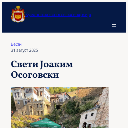
Оди
на
Кумановско-осоговска епархија
содржината
Вести
31 август 2025
Свети Јоаким
Осоговски