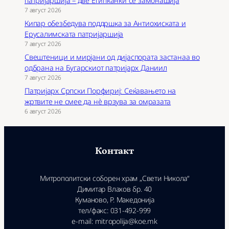
патријаршија – две Египќанки се замонашија
7 август 2026
Кипар обезбедува поддршка за Антиохиската и
Ерусалимската патријаршија
7 август 2026
Свештеници и мирјани од дијаспората застанаа во
одбрана на Бугарскиот патријарх Даниил
7 август 2026
Патријарх Српски Порфириј: Сеќавањето на
жртвите не смее да нѐ врзува за омразата
6 август 2026
Контакт
Митрополитски соборен храм „Свети Никола“
Димитар Влахов бр. 40
Куманово, Р. Македонија
тел/факс: 031-492-999
e-mail: mitropolija@koe.mk