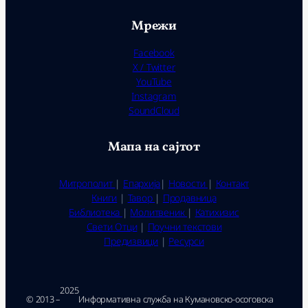
Мрежи
Facebook
X / Twitter
YouTube
Instagram
SoundCloud
Мапа на сајтот
Митрополит
|
Епархија
|
Новости
|
Контакт
Книги
|
Тавор
|
Продавница
Библиотека
|
Молитвеник
|
Катихизис
Свети Отци
|
Поучни текстови
Предизвици
|
Ресурси
2025
© 2013 –
Ин­фор­ма­тив­на служ­ба на Ку­ма­нов­ско-осо­гов­ска