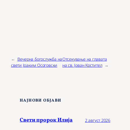
←
Вечерна богослужба на
Отсекување на главата
свети Јоаким Осоговски
на св. Јован Крстител
→
НАЈНОВИ ОБЈАВИ
Свети пророк Илија
2 август 2026