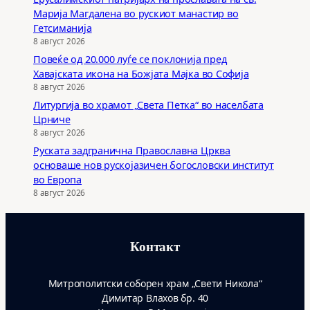
Марија Магдалена во рускиот манастир во
Гетсиманија
8 август 2026
Повеќе од 20.000 луѓе се поклонија пред
Хавајската икона на Божјата Мајка во Софија
8 август 2026
Литургија во храмот „Света Петка“ во населбата
Црниче
8 август 2026
Руската задгранична Православна Црква
основаше нов рускојазичен богословски институт
во Европа
8 август 2026
Контакт
Митрополитски соборен храм „Свети Никола“
Димитар Влахов бр. 40