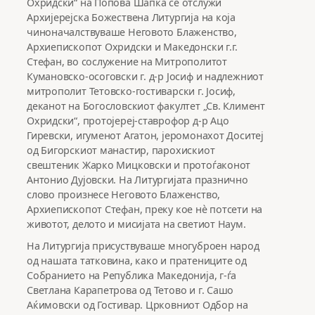
Охридски“ на Попова Шапка се отслужи
Архијерејска Божествена Литургија на која
чиноначалствуваше Неговото Блаженство,
Архиепископот Охридски и Македонски г.г.
Стефан, во сослужение на Митрополитот
Кумановско-осоговски г. д-р Јосиф и надлежниот
митрополит Тетовско-гостиварски г. Јосиф,
деканот на Богословскиот факултет „Св. Климент
Охридски“, протојереј-ставрофор д-р Ацо
Гиревски, игуменот Агатон, јеромонахот Доситеј
од Бигорскиот манастир, парохискиот
свештеник Жарко Мицковски и протоѓаконот
Антонио Дујовски. На Литургијата празнично
слово произнесе Неговото Блаженство,
Архиепископот Стефан, преку кое нè потсети на
животот, делото и мисијата на светиот Наум.
На Литургија присуствуваше многуброен народ
од нашата татковина, како и пратениците од
Собранието на Република Македонија, г-ѓа
Светлана Карапетрова од Тетово и г. Сашо
Аќимовски од Гостивар. Црковниот Одбор на