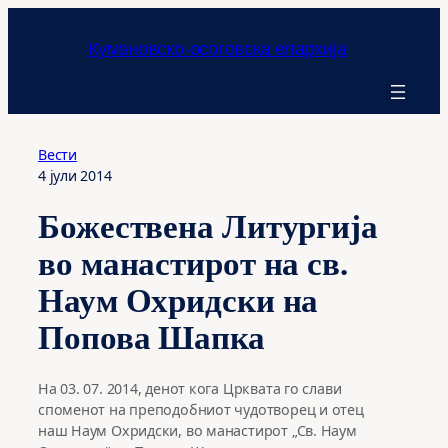
Оди
на
Кумановско-осоговска епархија
содржината
Вести
4 јули 2014
Божествена Литургија
во манастирот на св.
Наум Охридски на
Попова Шапка
На 03. 07. 2014, денот кога Црквата го слави
споменот на преподобниот чудотворец и отец
наш Наум Охридски, во манастирот „Св. Наум