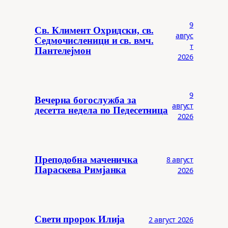
9
Св. Климент Охридски, св.
авгус
Седмочисленици и св. вмч.
т
Пантелејмон
2026
9
Вечерна богослужба за
август
десетта недела по Педесетница
2026
Преподобна маченичка
8 август
Параскева Римјанка
2026
Свети пророк Илија
2 август 2026