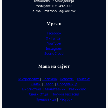
Куманово, Р. Македонија
тел/факс: 031-492-999
e-mail: mitropolija@koe.mk
Мрежи
Facebook
X / Twitter
YouTube
Instagram
SoundCloud
Мапа на сајтот
Митрополит
|
Епархија
|
Новости
|
Контакт
Книги
|
Тавор
|
Продавница
Библиотека
|
Молитвеник
|
Катихизис
Свети Отци
|
Поучни текстови
Предизвици
|
Ресурси