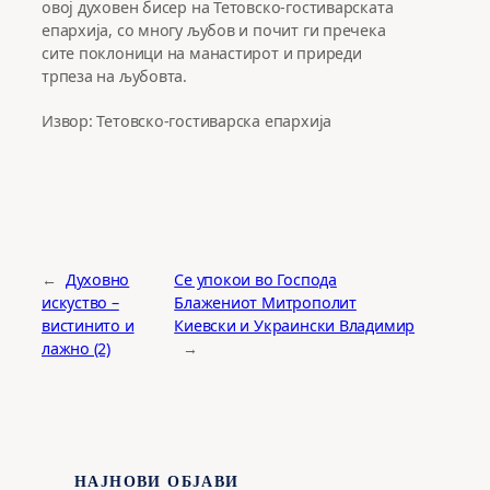
овој духовен бисер на Тетовско-гостиварската
епархија, со многу љубов и почит ги пречека
сите поклоници на манастирот и приреди
трпеза на љубовта.
Извор: Тетовско-гостиварска епархија
←
Духовно
Се упокои во Господа
искуство –
Блажениот Митрополит
вистинито и
Киевски и Украински Владимир
лажно (2)
→
НАЈНОВИ ОБЈАВИ