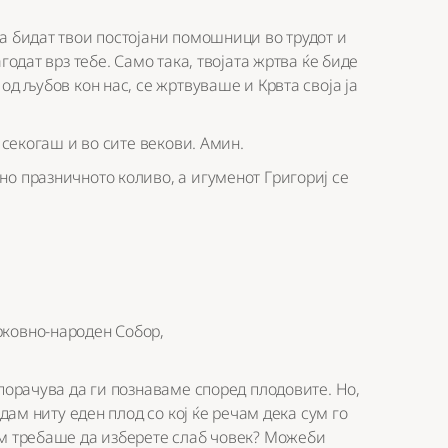
а бидат твои постојани помошници во трудот и
годат врз тебе. Само така, твојата жртва ќе биде
од љубов кон нас, се жртвуваше и Крвта своја ја
 секогаш и во сите векови. Амин.
о празничното коливо, а игуменот Григориј се
рковно-народен Собор,
епорачува да ги познаваме според плодовите. Но,
јдам ниту еден плод со кој ќе речам дека сум го
ем требаше да изберете слаб човек? Можеби