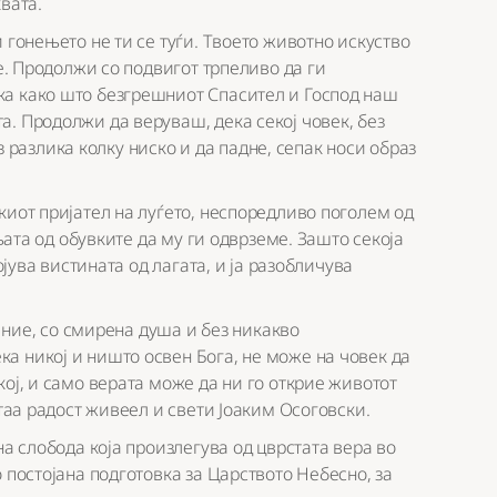
вата.
 гонењето не ти се туѓи. Твоето животно искуство
ие. Продолжи со подвигот трпеливо да ги
ка како што безгрешниот Спасител и Господ наш
. Продолжи да веруваш, дека секој човек, без
ез разлика колку ниско и да падне, сепак носи образ
киот пријател на луѓето, неспоредливо поголем од
ењата од обувките да му ги одврземе. Зашто секоја
ојува вистината од лагата, и ја разобличува
А ние, со смирена душа и без никакво
а никој и ништо освен Бога, не може на човек да
ој, и само верата може да ни го открие животот
 таа радост живеел и свети Јоаким Осоговски.
на слобода која произлегува од цврстата вера во
 постојана подготовка за Царството Небесно, за