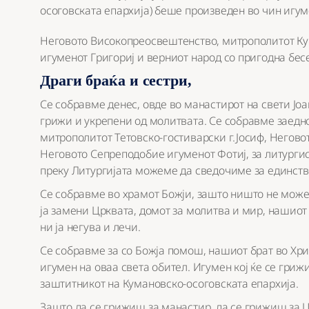
осоговската епархија) беше произведен во чин игум
Неговото Високопреосвештенство, митрополитот Кума
игуменот Григориј и верниот народ со пригодна бес
Драги браќа и сестри,
Се собравме денес, овде во манастирот на свети Јо
грижи и укрепени од молитвата. Се собравме заед
митрополитот Тетовско-гостиварски г.Јосиф, Негов
Неговото Сепреподобие игуменот Фотиј, за литурги
преку Литургијата можеме да сведочиме за единство
Се собравме во храмот Божји, зашто ништо не може
ја замени Црквата, домот за молитва и мир, нашиот
ни ја негува и лечи.
Се собравме за со Божја помош, нашиот брат во Хри
игумен на оваа света обител. Игумен кој ќе се гриж
заштитникот на Кумановско-осоговската епархија.
Зашто да се грижиш за манастир, да се грижиш за Ц