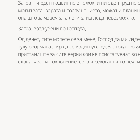
Затоа, ни еден подвиг не е тежок, и ни еден труд не 
молитвата, верата и послушанието, можат и планини
она што за човечката логика изгледа невозможно.
Затоа, возљубени во Господа,
Од денес, сите молете се за мене, Господ да ми дад
туку овој манастир да се издигнува од благодат во б
пристаниште за сите верни кои ќе пристапуваат во не
слава, чест и поклонение, сега и секогаш и во вечн