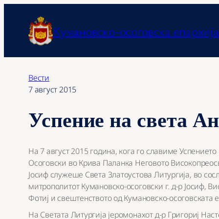
Оди
на
Кумановско-осоговска епархија
содржината
Вести
7 август 2015
Успение на света А
На 7 август 2015 година, кога го славиме Успението
Осоговски во Крива Паланка Неговото Високопреосв
Јосиф служеше Света Златоустова Литургија, во со
митрополитот Кумановско-осоговски г. д-р Јосиф, 
Фотиј и свештенството од Кумановско-осоговската е
На Светата Литургија јеромонахот д-р Григориј Нас