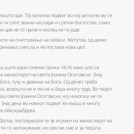
 зошто оди. Тој започна подвиг во кој целосно му се
и ги сите земни наслади и суетни богатства, само
е црв не го гризе и молец не го јаде.
вети на очистување на себеси. Меѓутоа, од денес
поинаква смисла и ќе постави нова цел.
аш уште една голема грижа. Исто како што се
а манастирот на свети Јоаким Осоговски. Знај
ога, туку и давање на Бога. Од денес треба
а, воопшто не е лесна и бара многу труд. Во твојот
аш свети Јоаким Осоговски, кој никогаш не ги
 Знај дека во новиот подвиг ќе имаш и многу
те обесхрабрува.
 Затоа, поставувајќи те за игумен на манастирот на
ти го наложуваме, но свесни сме и за твојата