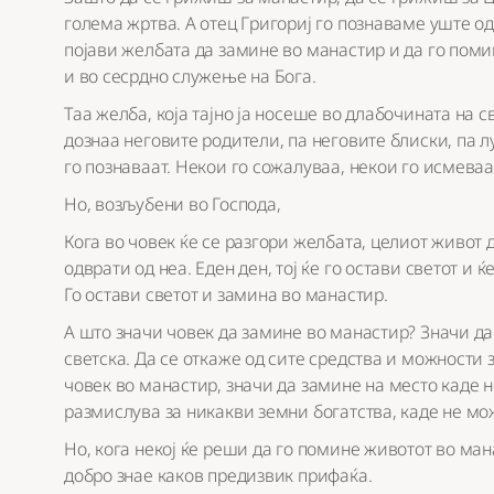
голема жртва. А отец Григориј го познаваме уште од
појави желбата да замине во манастир и да го поми
и во сесрдно служење на Бога.
Таа желба, која тајно ја носеше во длабочината на св
дознаа неговите родители, па неговите блиски, па луѓ
го познаваат. Некои го сожалуваа, некои го исмеваа,
Но, возљубени во Господа,
Кога во човек ќе се разгори желбата, целиот живот 
одврати од неа. Еден ден, тој ќе го остави светот и ќ
Го остави светот и замина во манастир.
А што значи човек да замине во манастир? Значи да с
светска. Да се откаже од сите средства и можности 
човек во манастир, значи да замине на место каде 
размислува за никакви земни богатства, каде не мо
Но, кога некој ќе реши да го помине животот во мана
добро знае каков предизвик прифаќа.