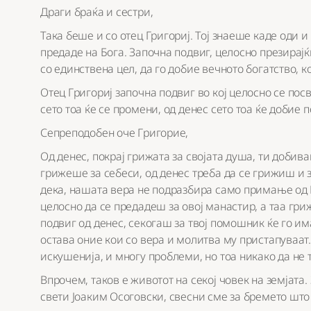
Драги браќа и сестри,
Така беше и со отец Григориј. Тој знаеше каде оди и
предаде на Бога. Започна подвиг, целосно презирајќ
со единствена цел, да го добие вечното богатство, ко
Отец Григориј започна подвиг во кој целосно се пос
сето тоа ќе се промени, од денес сето тоа ќе добие 
Сепреподобен оче Григорие,
Од денес, покрај грижата за својата душа, ти добив
грижеше за себеси, од денес треба да се грижиш и з
дека, нашата вера не подразбира само примање од Б
целосно да се предадеш за овој манастир, а таа гриж
подвиг од денес, секогаш за твој помошник ќе го им
остава оние кои со вера и молитва му пристапуваат.
искушенија, и многу проблеми, но тоа никако да не 
Впрочем, таков е животот на секој човек на земјата.
свети Јоаким Осоговски, свесни сме за бремето што 