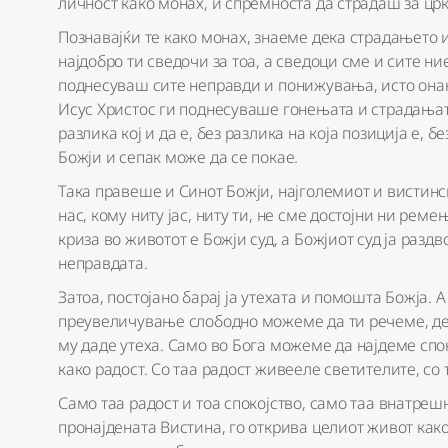
личност како монах, и спремноста да страдаш за црк
Познавајќи те како монах, знаеме дека страдањето и
најдобро ти сведочи за тоа, а сведоци сме и сите н
поднесуваш сите неправди и понижувања, исто она
Исус Христос ги поднесуваше гонењата и страдањата
разлика кој и да е, без разлика на која позиција е, б
Божји и сепак може да се покае.
Така правеше и Синот Божји, најголемиот и вистинс
нас, кому ниту јас, ниту ти, не сме достојни ни рем
криза во животот е Божји суд, а Божјиот суд ја раздв
неправдата.
Затоа, постојано барај ја утехата и помошта Божја. 
преувеличување слободно можеме да ти речеме, дек
му даде утеха. Само во Бога можеме да најдеме спок
како радост. Со таа радост живееле светителите, со
Само таа радост и тоа спокојство, само таа внатреш
пронајдената Вистина, го открива целиот живот како