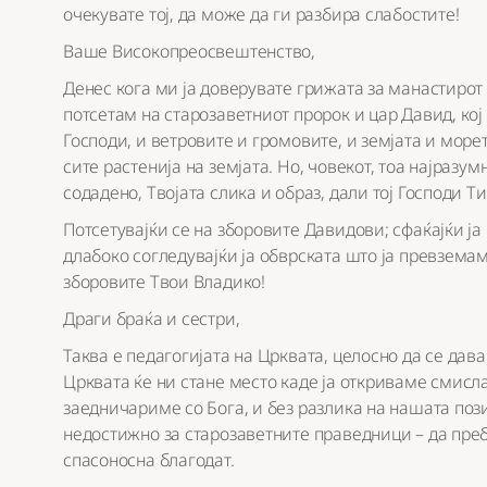
очекувате тој, да може да ги разбира слабостите!
Ваше Високопреосвештенство,
Денес кога ми ја доверувате грижата за манастирот 
потсетам на старозаветниот пророк и цар Давид, кој
Господи, и ветровите и громовите, и земјата и морет
сите растенија на земјата. Но, човекот, тоа најразум
содадено, Твојата слика и образ, дали тој Господи Т
Потсетувајќи се на зборовите Давидови; сфаќајќи ја
длабоко согледувајќи ја обврската што ja превземам
зборовите Твои Владико!
Драги браќа и сестри,
Таква е педагогијата на Црквата, целосно да се да
Црквата ќе ни стане место каде ја откриваме смисл
заедничариме со Бога, и без разлика на нашата поз
недостижно за старозаветните праведници – да преб
спасоносна благодат.