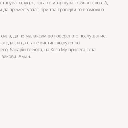
останува залуден, кога се извршува со благослов. А,
 да преместуваат, при тоа правејќи го возможно
е сила, да не малаксам во повереното послушание,
лагодат, и да стане вистинско духовно
го, барајќи го Бога, на Кого Му прилега сета
и векови. Амин.