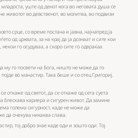
 младоста, уште од денот кога во неговата душа се
не животот во девственот, во молитва, во подвизи
оето срце, со време постана и јавна, најнапред ја
ето од црквата, за на крај да ја дознаат и сите кои
 некои го осудуваа, а скоро сите го одвраќаа.
да му го посвети на Бога, ништо не може да го
е појде во манастир. Така беше и со отец Григориј.
е откаже од светот, да се откаже од сета суета
за блескава кариера и сигурен живот. Да замине
нема голема сигурност, каде не може да
же да очекува никаква слава.
стир, тој добро знае каде оди и зошто оди. Тој