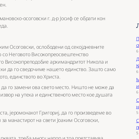
ен.
новско-осоговски г. д-р Јосиф се обрати кон
еда.
П
с
аким Осоговски, ослободени од секојдневните
6
но со Неговото Високопреосвештенство
Д
ото Високопреподобие архимандритот Никола и
К
ски да го сведочиме нашето единство. Зашто само
6
то, единството во Христа.
М
и
 да го замени ова свето место. Ништо не може да
6
 извор на утеха и единственото место кое душата
С
н
ста, јеромонахот Григориј, да го произведеме во
5
и за манастирот на свети Јоаким Осоговски,
С
п
5
рквата, треба многу напор и тоа претставува