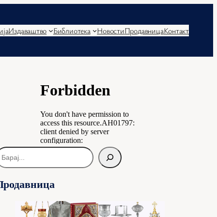
ија
Издаваштво
Библиотека
Новости
Продавница
Контакт
Продавница