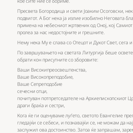
кое сите ние се бориме.
Пресвета Богородица и свети Јоаким Осоговски, нек
подвигот. А Бог нека ја излие изобилно Неговата бла
примена на небесниот жртвеник од Оној, кој Самиот 
пролеа за нас недостојните и грешните.
Нему нека Му е слава со Отецот и Духот Свет, сега и
По завршувањето на светата Литургија беше осветен
обрати кон присутните со зборовите:
Ваши Високипреосвештенства,
Ваше Високопреподобие,
Ваше Сепреподобие
сечесни отци,
почитуван потпретседателе на Архиепископскиот Ц
драги браќа и сестри,
Кога ќе ги оценуваме луѓето, светото Евангелие пр
гледајќи се себеси, и познавајќи се, не можам да на
заслужил ова достоинство. Затоа ќе запрашам, зар