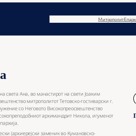
Митрополит
Епарх
на
 на света Ана, во манастирот на свети Јоаким
Б
ештенство митрополитот Тетовско-гостиварски г.
а
служение со Неговото Високопреосвештенство
р
Високопреподобниот архимандрит Никола, игуменот
а
пархија.
ј
тески (архиерејски заменик во Кумановско-