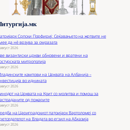
Литургија.мк
атријарх Српски Порфириј: Сеќавањето на жртвите не
мее да нѐ врзува за омразата
 август 2026
ве византиски цркви обновени и вратени на
остурската митрополија
 август 2026
ладинските кампови на Црквата на Албанија –
нвестиција во иднината
 август 2026
инодот на Црквата на Крит со молитва и помош за
астраданите од пожарите
 август 2026
редба на Цариградскиот патријарх Вартоломеј со
ретседателот на Владата во егзил на Абхазија
 август 2026