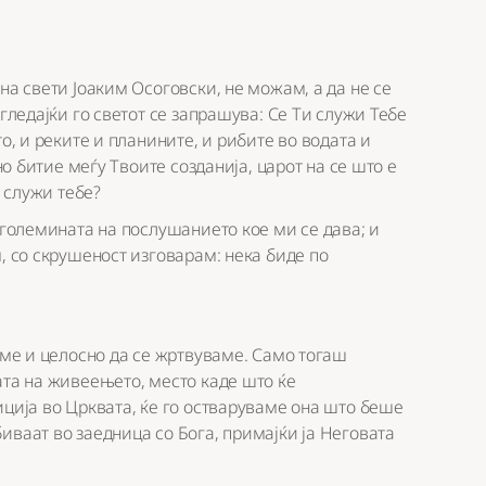
на свети Јоаким Осоговски, не можам, а да не се
 гледајќи го светот се запрашува: Се Ти служи Тебе
о, и реките и планините, и рибите во водата и
но битие меѓу Твоите созданија, царот на се што е
и служи тебе?
 големината на послушанието кое ми се дава; и
, со скрушеност изговарам: нека биде по
ваме и целосно да се жртвуваме. Само тогаш
ата на живеењето, место каде што ќе
иција во Црквата, ќе го остваруваме она што беше
иваат во заедница со Бога, примајќи ја Неговата