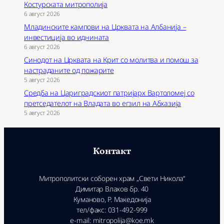
Костурската митрополија
6 август 2026
Младинските кампови на Црквата на Албанија –
инвестиција во иднината
6 август 2026
Синодот на Црквата на Крит со молитва и помош за
настраданите од пожарите
5 август 2026
Средба на Цариградскиот патријарх Вартоломеј со
претседателот на Владата во егзил на Абхазија
5 август 2026
Контакт
Митрополитски соборен храм „Свети Никола“
Димитар Влахов бр. 40
Куманово, Р. Македонија
тел/факс: 031-492-999
e-mail: mitropolija@koe.mk