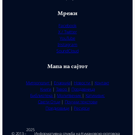
Мрежи
Facebook
X / Twitter
YouTube
Instagram
SoundCloud
Мапа на сајтот
Митрополит
|
Епархија
|
Новости
|
Контакт
Книги
|
Тавор
|
Продавница
Библиотека
|
Молитвеник
|
Катихизис
Свети Отци
|
Поучни текстови
Предизвици
|
Ресурси
2025
© 2013 –
Ин­фор­ма­тив­на служ­ба на Ку­ма­нов­ско-осо­гов­ска