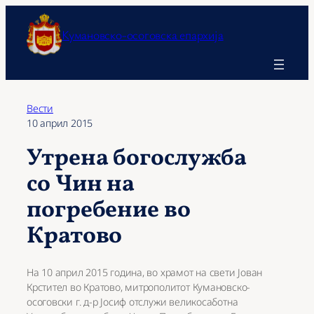
Оди
на
Кумановско-осоговска епархија
содржината
Вести
10 април 2015
Утрена богослужба
со Чин на
погребение во
Кратово
На 10 април 2015 година, во храмот на свети Јован
Крстител во Кратово, митрополитот Кумановско-
осоговски г. д-р Јосиф отслужи великосаботна