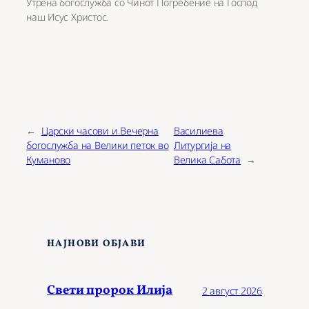
Утрена богослужба со Чинот Погребение на Господ
наш Исус Христос.
←
Царски часови и Вечерна
Василиева
богослужба на Велики петок во
Литургија на
Куманово
Велика Сабота
→
НАЈНОВИ ОБЈАВИ
Свети пророк Илија
2 август 2026