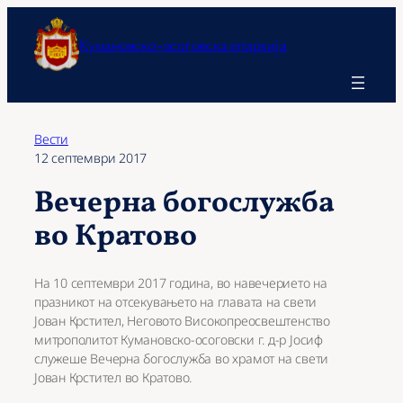
Оди
на
Кумановско-осоговска епархија
содржината
Вести
12 септември 2017
Вечерна богослужба
во Кратово
На 10 септември 2017 година, во навечерието на
празникот на отсекувањето на главата на свети
Јован Крстител, Неговото Високопреосвештенство
митрополитот Кумановско-осоговски г. д-р Јосиф
служеше Вечерна богослужба во храмот на свети
Јован Крстител во Кратово.