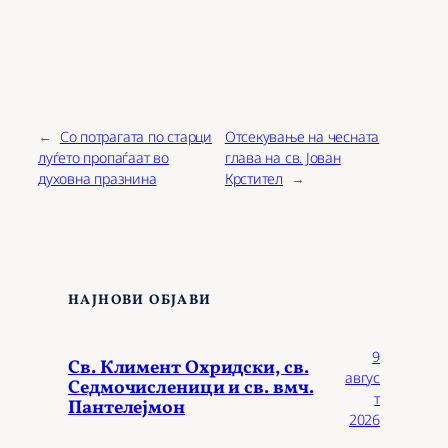
←
Со потрагата по старци
Отсекување на чесната
луѓето пропаѓаат во
глава на св. Јован
духовна празнина
Крстител
→
НАЈНОВИ ОБЈАВИ
9
Св. Климент Охридски, св.
авгус
Седмочисленици и св. вмч.
т
Пантелејмон
2026