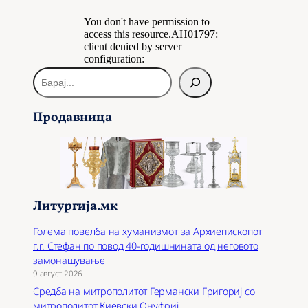
Б
а
р
Продавница
а
ј
Литургија.мк
Голема повелба на хуманизмот за Архиепископот
г.г. Стефан по повод 40-годишнината од неговото
замонашување
9 август 2026
Средба на митрополитот Германски Григориј со
митрополитот Киевски Онуфриј