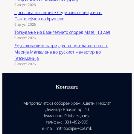
9 август 2026
Прослава на светите Седмочисленици и св.
Пантелејмон во Крушево
9 август 2026
Толкување на Евангелието според Матеј, 13 дел
9 август 2026
Ерусалимскиот патријарх на прославата на св.
Марија Магдалена во рускиот манастир во
Гетсиманија
8 август 2026
Контакт
Митрополитски соборен храм „Свети Никола“
Димитар Влахов бр. 40
Куманово, Р. Македонија
тел/факс: 031-492-999
e-mail: mitropolija@koe.mk