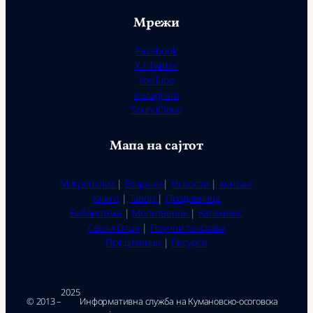
Мрежи
Facebook
X / Twitter
YouTube
Instagram
SoundCloud
Мапа на сајтот
Митрополит
|
Епархија
|
Новости
|
Контакт
Книги
|
Тавор
|
Продавница
Библиотека
|
Молитвеник
|
Катихизис
Свети Отци
|
Поучни текстови
Предизвици
|
Ресурси
2025
© 2013 –
Ин­фор­ма­тив­на служ­ба на Ку­ма­нов­ско-осо­гов­ска