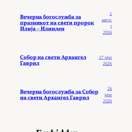
2
Вечерна богослужба за
авгус
празникот на свети пророк
т
Илија – Илинден
2026
Собор на свети Архангел
27 јули
Гаврил
2026
26
Вечерна богослужба за Собор
јули
на свети Архангел Гаврил
2026