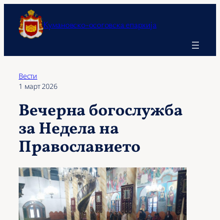
Оди
на
Кумановско-осоговска епархија
содржината
Вести
1 март 2026
Вечерна богослужба
за Недела на
Православието