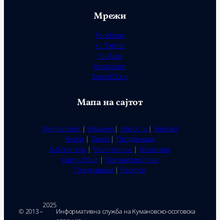
Мрежи
Facebook
X / Twitter
YouTube
Instagram
SoundCloud
Мапа на сајтот
Митрополит
|
Епархија
|
Новости
|
Контакт
Книги
|
Тавор
|
Продавница
Библиотека
|
Молитвеник
|
Катихизис
Свети Отци
|
Поучни текстови
Предизвици
|
Ресурси
2025
© 2013 –
Ин­фор­ма­тив­на служ­ба на Ку­ма­нов­ско-осо­гов­ска