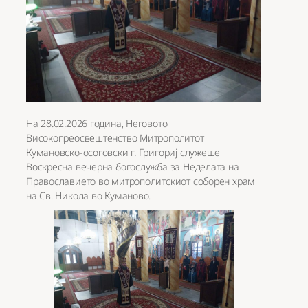
На 28.02.2026 година, Неговото
Високопреосвештенство Митрополитот
Кумановско-осоговски г. Григориј служеше
Воскресна вечерна богослужба за Неделатa на
Православието во митрополитскиот соборен храм
на Св. Никола во Куманово.