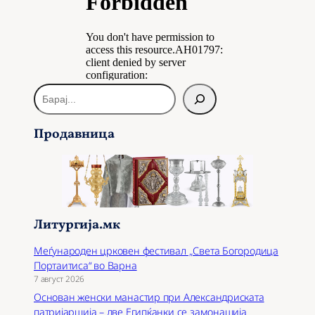
Б
а
р
Продавница
а
ј
Литургија.мк
Меѓународен црковен фестивал „Света Богородица
Портаитиса“ во Варна
7 август 2026
Основан женски манастир при Александриската
патријаршија – две Египќанки се замонашија