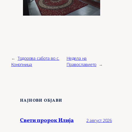
←
Тодорова сабота во с.
Недела на
Конопница
Православието
→
НАЈНОВИ ОБЈАВИ
Свети пророк Илија
2 август 2026