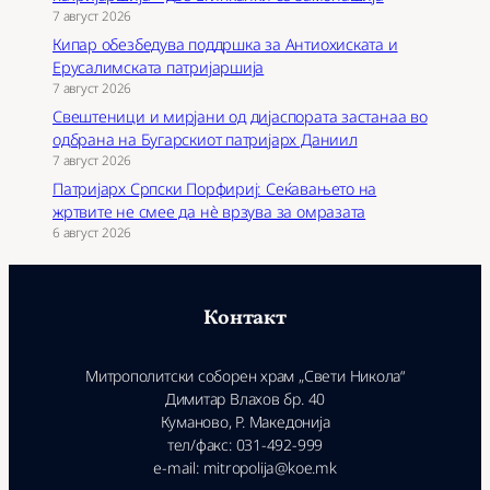
7 август 2026
Кипар обезбедува поддршка за Антиохиската и
Ерусалимската патријаршија
7 август 2026
Свештеници и мирјани од дијаспората застанаа во
одбрана на Бугарскиот патријарх Даниил
7 август 2026
Патријарх Српски Порфириј: Сеќавањето на
жртвите не смее да нѐ врзува за омразата
6 август 2026
Контакт
Митрополитски соборен храм „Свети Никола“
Димитар Влахов бр. 40
Куманово, Р. Македонија
тел/факс: 031-492-999
e-mail: mitropolija@koe.mk