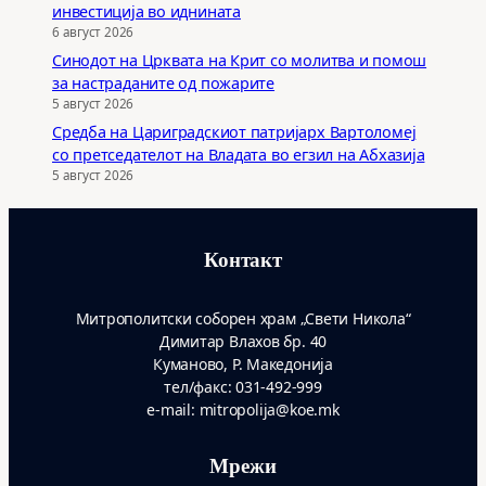
инвестиција во иднината
6 август 2026
Синодот на Црквата на Крит со молитва и помош
за настраданите од пожарите
5 август 2026
Средба на Цариградскиот патријарх Вартоломеј
со претседателот на Владата во егзил на Абхазија
5 август 2026
Контакт
Митрополитски соборен храм „Свети Никола“
Димитар Влахов бр. 40
Куманово, Р. Македонија
тел/факс: 031-492-999
e-mail: mitropolija@koe.mk
Мрежи