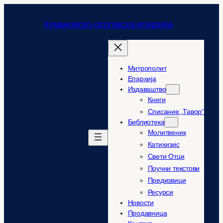
Оди
на
Кумановско-осоговска епархија
содржината
Митрополит
Епархија
Издаваштво
Книги
Списание „Тавор“
Библиотека
Молитвеник
Катихизис
Свети Отци
Поучни текстови
Предизвици
Ресурси
Новости
Продавница