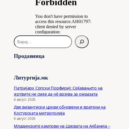
Б
а
р
Продавница
а
ј
Литургија.мк
Патријарх Српски Порфириј: Сеќавањето на
жртвите не смее да нѐ врзува за омразата
6 август 2026
Две византиски цркви обновени и вратени на
Костурската митрополија
6 август 2026
Младинските кампови на Црквата на Албанија –