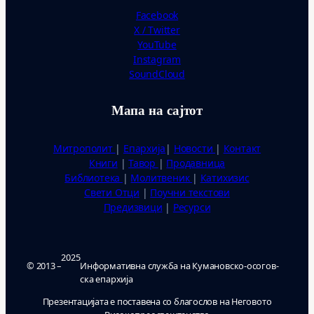
Facebook
X / Twitter
YouTube
Instagram
SoundCloud
Мапа на сајтот
Митрополит
|
Епархија
|
Новости
|
Контакт
Книги
|
Тавор
|
Продавница
Библиотека
|
Молитвеник
|
Катихизис
Свети Отци
|
Поучни текстови
Предизвици
|
Ресурси
2025
© 2013 –
Ин­фор­ма­тив­на служ­ба на Ку­ма­нов­ско-осо­гов­
ска епар­хи­ја
Презентацијата е поставена со благослов на Неговото