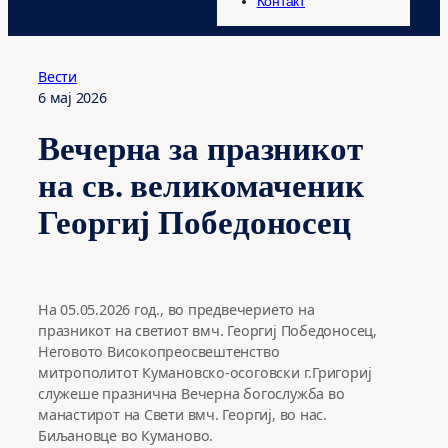
Контакт
Вести
6 мај 2026
Вечерна за празникот
на св. великомаченик
Георгиј Победоносец
На 05.05.2026 год., во предвечерието на
празникот на светиот вмч. Георгиј Победоносец,
Неговото Високопреосвештенство
митрополитот Кумановско-осоговски г.Григориј
служеше празнична Вечерна богослужба во
манастирот на Свети вмч. Георгиј, во нас.
Биљановце во Куманово.