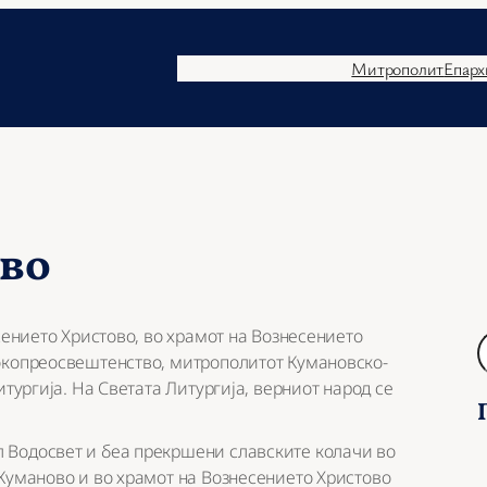
Митрополит
Епарх
ово
сението Христово, во храмот на Вознесението
Б
окопреосвештенство, митрополитот Кумановско-
а
итургија. На Светата Литургија, верниот народ се
р
а
ј
 Водосвет и беа прекршени славските колачи во
 Куманово и во храмот на Вознесението Христово