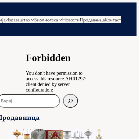
ија
Издаваштво
Библиотека
Новости
Продавница
Контакт
Продавница