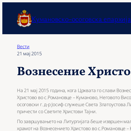
Оди
на
Кумановско-осоговска епархија
содржината
Вести
21 мај 2015
Вознесение Христ
На 21 мај 2015 година, кога Црквата го слави Возне
Христово во с.Романовце – Куманово, Неговото Вис
осоговски г. д-р Јосиф служеше Света Златоустова Л
причести со Светите Христови Тајни.
По завршувањето на Литургијата беше извршен мал
храмот на Вознесението Христово во с.Романовце –