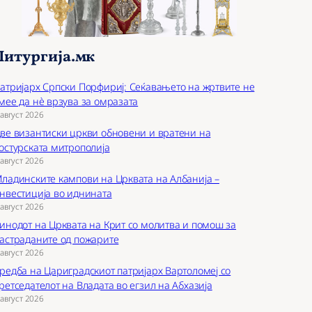
Литургија.мк
атријарх Српски Порфириј: Сеќавањето на жртвите не
мее да нѐ врзува за омразата
 август 2026
ве византиски цркви обновени и вратени на
остурската митрополија
 август 2026
ладинските кампови на Црквата на Албанија –
нвестиција во иднината
 август 2026
инодот на Црквата на Крит со молитва и помош за
астраданите од пожарите
 август 2026
редба на Цариградскиот патријарх Вартоломеј со
ретседателот на Владата во егзил на Абхазија
 август 2026