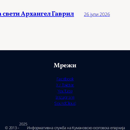
а свети Архангел Гаврил
26 јули 2026
Мрежи
Facebook
X / Twitter
YouTube
Instagram
SoundCloud
2025
© 2013 –
Ин­фор­ма­тив­на служ­ба на Ку­ма­нов­ско-осо­гов­ска епар­хи­ја