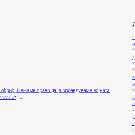
П
с
6
Д
К
6
М
и
6
уфриј: „Немаме право да ја оправдуваме војната
логани“
→
С
н
5
С
п
5