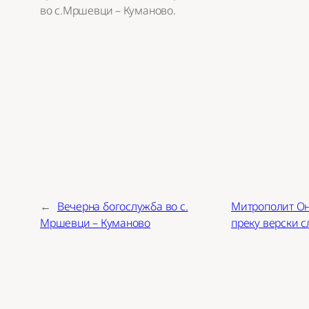
во с.Мршевци – Куманово.
←
Вечерна богослужба во с.
Митрополит Он
Мршевци – Куманово
преку верски с