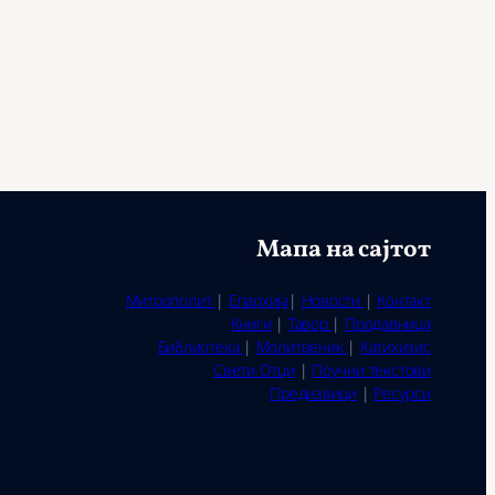
Мапа на сајтот
Митрополит
|
Епархија
|
Новости
|
Контакт
Книги
|
Тавор
|
Продавница
Библиотека
|
Молитвеник
|
Катихизис
Свети Отци
|
Поучни текстови
Предизвици
|
Ресурси