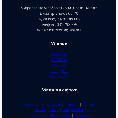
Митрополитски соборен храм „Свети Никола“
Димитар Влахов бр. 40
Куманово, Р. Македонија
тел/факс: 031-492-999
e-mail: mitropolija@koe.mk
Мрежи
Facebook
X / Twitter
YouTube
Instagram
SoundCloud
Мапа на сајтот
Митрополит
|
Епархија
|
Новости
|
Контакт
Книги
|
Тавор
|
Продавница
Библиотека
|
Молитвеник
|
Катихизис