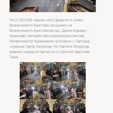
На 21.05.2026 година, кога Црквата го слави
Вознесението Христово, во храмот на
Вознесението Христово во нас. Долно Којнаре –
Куманово, Неговото Високопреосвештенство,
Митрополитот Кумановско-осоговски г. Григориј
служеше Света Литургија. На Светата Литургија,
верниот народ се причести со Светите Христови
Тајни.