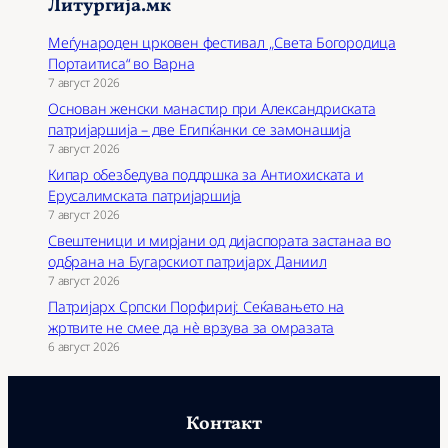
Литургија.мк
Меѓународен црковен фестивал „Света Богородица
Портаитиса“ во Варна
7 август 2026
Основан женски манастир при Александриската
патријаршија – две Египќанки се замонашија
7 август 2026
Кипар обезбедува поддршка за Антиохиската и
Ерусалимската патријаршија
7 август 2026
Свештеници и мирјани од дијаспората застанаа во
одбрана на Бугарскиот патријарх Даниил
7 август 2026
Патријарх Српски Порфириј: Сеќавањето на
жртвите не смее да нѐ врзува за омразата
6 август 2026
Контакт