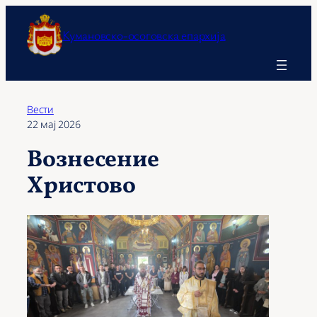
Оди
на
Кумановско-осоговска епархија
содржината
Вести
22 мај 2026
Вознесение
Христово