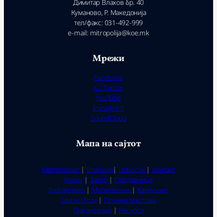
Димитар Влахов бр. 40
Куманово, Р. Македонија
тел/факс: 031-492-999
e-mail: mitropolija@koe.mk
Мрежи
Facebook
X / Twitter
YouTube
Instagram
SoundCloud
Мапа на сајтот
Митрополит
|
Епархија
|
Новости
|
Контакт
Книги
|
Тавор
|
Продавница
Библиотека
|
Молитвеник
|
Катихизис
Свети Отци
|
Поучни текстови
Предизвици
|
Ресурси