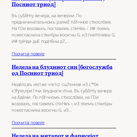
Посниот триод]
Въ суббHту вeчера, на вечeрни. По
предначинaтельномъ pалмЁ nбhчное стіхосл0віе.
На ГDи воззвaхъ, постaвимъ стіхHвъ ‹. И# поeмъ
nсмоглaсника стіхи6ры воскrны G, и3 ґнатHліевы G.
И# тріHди днE подHбны д7,…
Прочитај повеќе
Недела на блудниот син [богослужба
од Посниот триод]
Недёлz,въ ню1же чтeтсz сщ7eнное и3 с™0е
є3ђліе,при1тчи блyднагw сhна. Въ суббHту вeчера
на бдёніи. По nбhчномъ стіхосл0віи, на ГDи
воззвaхъ, постaвимъ стіхHвъ ‹, и3 поeмъ стіхи6ры
nсмоглaсника воскrны G, и3…
Прочитај повеќе
Недела на митарот и фарисејот