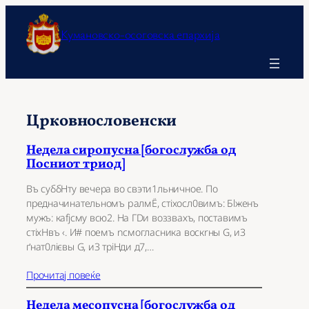
Оди
на
Кумановско-осоговска епархија
содржината
Црковнословенски
Недела сиропусна [богослужба од
Посниот триод]
Въ суббHту вeчера во свэти1льничное. По
предначинaтельномъ pалмЁ, стіхосл0вимъ: Бlжeнъ
мyжъ: каfjсму всю2. На ГDи воззвaхъ, постaвимъ
стіхHвъ ‹. И# поeмъ nсмоглaсника воскrны G, и3
ґнат0лієвы G, и3 тріHди д7,…
Прочитај повеќе
Недела месопусна [богослужба од