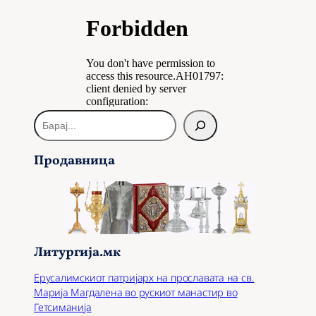
Б
а
р
Продавница
а
ј
Литургија.мк
Ерусалимскиот патријарх на прославата на св.
Марија Магдалена во рускиот манастир во
Гетсиманија