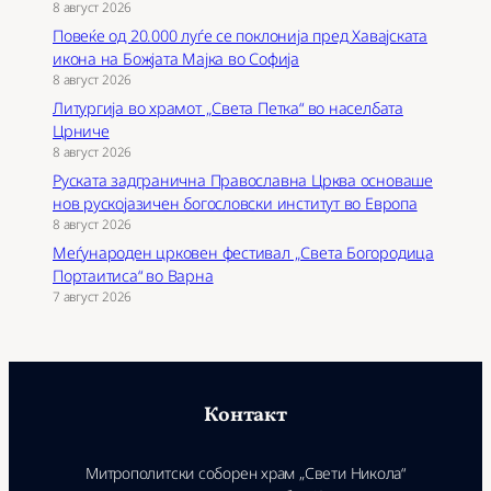
8 август 2026
Повеќе од 20.000 луѓе се поклонија пред Хавајската
икона на Божјата Мајка во Софија
8 август 2026
Литургија во храмот „Света Петка“ во населбата
Црниче
8 август 2026
Руската задгранична Православна Црква основаше
нов рускојазичен богословски институт во Европа
8 август 2026
Меѓународен црковен фестивал „Света Богородица
Портаитиса“ во Варна
7 август 2026
Контакт
Митрополитски соборен храм „Свети Никола“