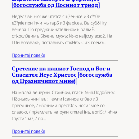
[богослужба од Посниот триод]
Недёлz,въ ню1же чтeтсz сщ7eнное и3 с™0е
є3ђліе,при1тчи мытарS и3 фарісeа. Въ суббHту
вeчера. По предначинaтельномъ pалмЁ,
стіхосл0вимъ Бlжeнъ мyжъ: №-ю каfjсму всю2. На
ГDи воззвaхъ, постaвимъ стіхHвъ ‹: и3 поeмъ…
Прочитај повеќе
Сретение на нашиот Господ и Бог и
Спасител Исус Христос [богослужба
од Празничниот минеј]
На мaлэй вечeрни. Стіхи6ры, глaсъ №-й.Под0бенъ:
Нбcныхъ чинHвъ: Неwпи1санное сл0во и3
пресyщное, / нбcными прест0лы носи1мое со
слaвою, / пріeмлетъ на рyки сmмеHнъ, вопіS: / нhнэ
tпусти1 мz, / по…
Прочитај повеќе