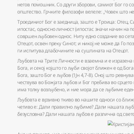
негов помошник. Со други зборови, самиот Бог го со
општество. Грчките филозофи велеле: „Човек што не 
Троединиот Бог е заедница, зашто е Троица: Отец, Си
ипостас, односно личност (ипостас значи начин на 
совршен љубовен однос. Ниту едно создание во сета
Отецот, освен преку Синот; и никој не може да Го поз
ги испитува длабочините на суштината на Отецот.
Љубовта на Трите Личности е взаемна и е изразена к
Бога, и секој којшто го љуби својот ближен е од Бога
Бога, зашто Бог е љубов (1Јн 4,7-8). Оној што ревну
чествува во Божјата љубов и Бог пребива во срцето 
има толку возљубено, и ние мора да се љубиме еден с
Љубовта е врзивно ткиво во нашите односи со бли
четиво е: Дали правилно љубиме? Дали нашата љубов
безусловна? Дали нашата љубов е различна од свет