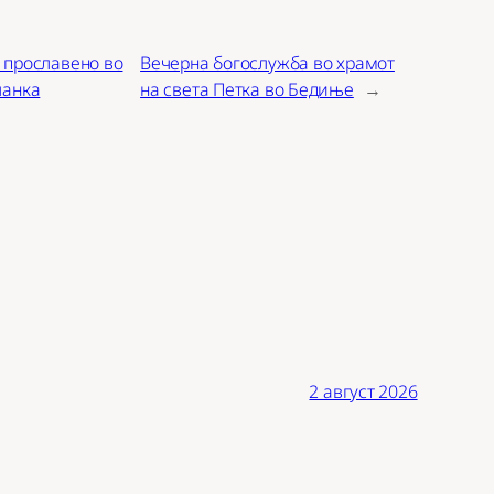
 прославено во
Вечерна богослужба во храмот
ланка
на света Петка во Бедиње
→
2 август 2026