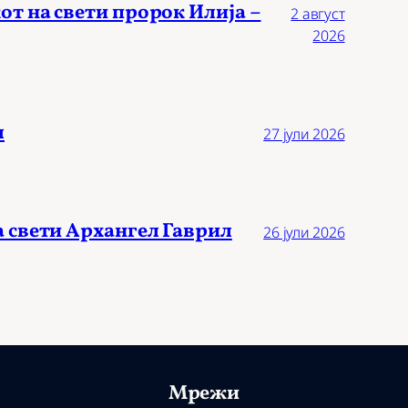
от на свети пророк Илија –
2 август
2026
л
27 јули 2026
а свети Архангел Гаврил
26 јули 2026
Мрежи