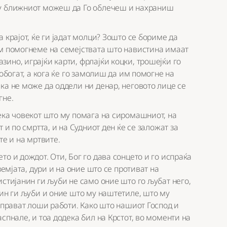
ку ближниот можеш да Го облечеш и нахраниш
 крајот, ќе ги јадат молци? Зошто се бориме да
им помогнеме на семејствата што навистина имаат
ино, играјќи карти, фрлајќи коцки, трошејќи го
обогат, а кога ќе го замолиш да им помогне на
ка не може да оддели ни денар, неговото лице се
гне.
ека човекот што му помага на сиромашниот, на
 и по смртта, и на Судниот ден ќе се заложат за
те и на мртвите.
о и дождот. Оти, Бог го дава сонцето и го испраќа
земјатa, дури и на оние што се противат на
истијанин ги љуби не само оние што го љубат него,
нин ги љуби и оние што му наштетиле, што му
у прават лоши работи. Како што нашиот Господ и
спнале, и тоа додека бил на Крстот, во моменти на