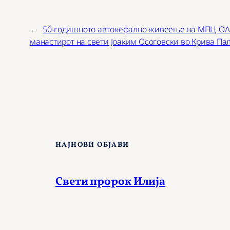
←
50-годишното автокефално живеење на МПЦ-ОА
манастирот на свети Јоаким Осоговски во Крива Па
НАЈНОВИ ОБЈАВИ
Свети пророк Илија