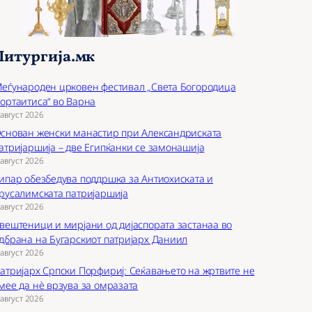
Литургија.мк
еѓународен црковен фестивал „Света Богородица
ортаитиса“ во Варна
 август 2026
снован женски манастир при Александриската
атријаршија – две Египќанки се замонашија
 август 2026
ипар обезбедува поддршка за Антиохиската и
русалимската патријаршија
 август 2026
вештеници и мирјани од дијаспората застанаа во
дбрана на Бугарскиот патријарх Даниил
 август 2026
атријарх Српски Порфириј: Сеќавањето на жртвите не
мее да нѐ врзува за омразата
 август 2026