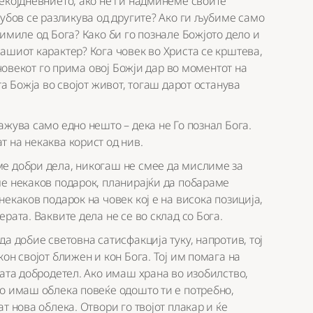
екојдневнието, ако не ги надминеме своите
љубов се разликува од другите? Ако ги љубиме само
имиле од Бога? Како би го познале Божјото дело и
ашиот карактер? Кога човек во Христа се крштева,
 човекот го прима овој Божји дар во моментот на
а Божја во својот живот, тогаш дарот останува
ажува само едно нешто – дека не Го познал Бога.
 на некаква корист од нив.
е добри дела, никогаш не смее да мислиме за
ме некаков подарок, планирајќи да побараме
екаков подарок на човек кој е на висока позиција,
рата. Ваквите дела не се во склад со Бога.
а добие световна сатисфакција туку, напротив, тој
он својот ближен и кон Бога. Тој им помага на
вата добродетел. Ако имаш храна во изобилство,
ко имаш облека повеќе одошто ти е потребно,
т нова облека. Отвори го твојот плакар и ќе