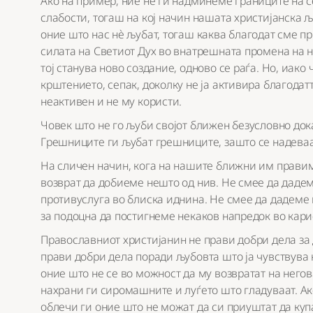
Ако на пример, ние не ги надминеме границите на с
слабости, тогаш на кој начин нашата христијанска 
оние што нас нѐ љубат, тогаш каква благодат сме пр
силата на Светиот Дух во внатрешната промена на н
тој станува ново создание, одново се раѓа. Но, иако
крштението, сепак, доколку не ја активира благодатт
неактивен и не му користи.
Човек што не го љуби својот ближен безусловно док
Грешниците ги љубат грешниците, зашто се надеваат
На сличен начин, кога на нашите ближни им правим
возврат да добиеме нешто од нив. Не смее да даде
противуслуга во блиска иднина. Не смее да дадеме н
за подоцна да постигнеме некаков напредок во карие
Православниот христијанин не прави добри дела за д
прави добри дела поради љубовта што ја чувствува к
оние што не се во можност да му возвратат на него
нахрани ги сиромашните и луѓето што гладуваат. А
облечи ги оние што не можат да си приуштат да купа