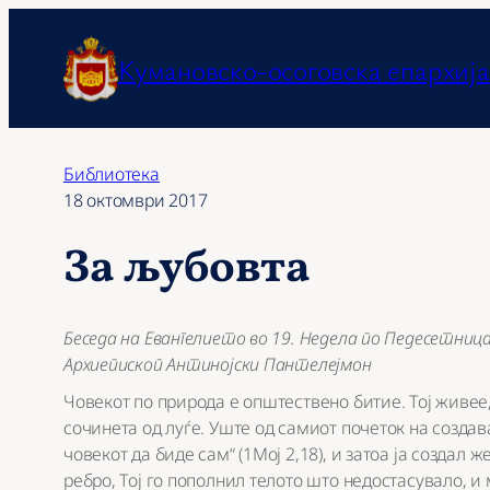
Оди
на
Кумановско-осоговска епархија
содржината
Библиотека
18 октомври 2017
За љубовта
Беседа на Евангелието во 19. Недела по Педесетниц
Архиепископ Антинојски Пантелејмон
Човекот по природа е општествено битие. Тој живее,
сочинета од луѓе. Уште од самиот почеток на создав
човекот да биде сам“ (1Мој 2,18), и затоа ја создал
ребро, Тој го пополнил телото што недостасувало, и 