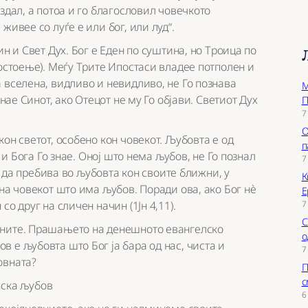
здал, а потоа и го благословил човечкото
живее со луѓе е или бог, или луд“.
н и Свет Дух. Бог е Еден по суштина, но Троица по
постоење). Меѓу Трите Ипостаси владее потполен и
 вселена, видливо и невидливо, не Го познава
М
нае Синот, ако Отецот не му Го објави. Светиот Дух
П
7
О
он светот, особено кон човекот. Љубовта е од
п
 и Бога Го знае. Оној што нема љубов, не Го познал
7
ва да пребива во љубовта кон своите ближни, у
К
на човекот што има љубов. Поради ова, ако Бог нѐ
Е
7
о друг на сличен начин (1Јн 4,11).
С
жните. Прашањето на денешното евангелско
о
 е љубовта што Бог ја бара од нас, чиста и
7
овната?
П
с
6