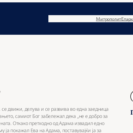
Митрополит
Епарх
а
Б
а
р
 се движи, делува и се развива во една заедница
а
ањето, самиот Бог забележал дека „не е добро за
ј
 жената. Откако претходно од Адама извадил едно
му ја покажал Ева на Адама, поставувајќи ја за