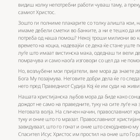
видиш колку непотребни работи чуваш таму, а пре
самиот Христос.
Зошто ги полниме плакарите со толку алишта кои, на
имаме дебели сметки во банките, а ни е тешко да 
потреба од наша помош? Некој троши милиони во каз
времето на коцка, надевајќи се дека ќе стане уште п
луѓе што имаат вистинска мака, одеднаш ти вели де
помрачува и само наоѓа изговори со цел да не помо
Но, возљубени мои пријатели, вие мора да знаете д
Бога Му позајмува. Неговите добри дела ќе го следат
него пред Праведниот Судија Кој ќе им суди на живи
Нашата христијанска љубов мора да биде како сонцет
дождот не само на праведните, туку на сите луѓе на 
Неговата волја. На сличен начин, православниот хр
туку и оние што го мразат. Православниот христија
завидуваат, што го гонат и оние што секојдневно м
Спасител Исус Христос им простил на оние што Го ра