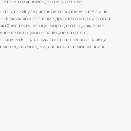
а сите што мислиме дека ни згрешиле.
Спасител Исус Христос ни го објави учењето и ни
е. Онака како што сакаме другите нам да ни прават
ако Христови у ченици, мора да Го подражаваме
љубов ќе ги надмине границите на нашата
сници во Божјата љубов што не познава граници,
деме деца на Бога, Чија благодат се молам обилно