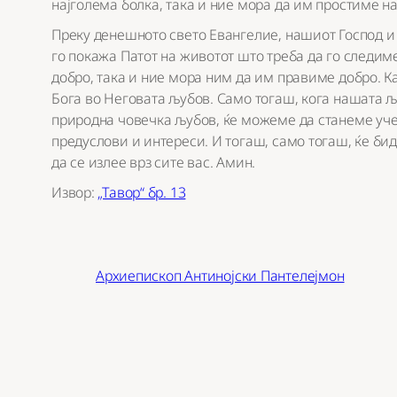
најголема болка, така и ние мора да им простиме н
Преку денешното свето Евангелие, нашиот Господ и 
го покажа Патот на животот што треба да го следим
добро, така и ние мора ним да им правиме добро. К
Бога во Неговата љубов. Само тогаш, кога нашата 
природна човечка љубов, ќе можеме да станеме уче
предуслови и интереси. И тогаш, само тогаш, ќе би
да се излее врз сите вас. Амин.
Извор:
„Тавор“ бр. 13
Архиепископ Антинојски Пантелејмон