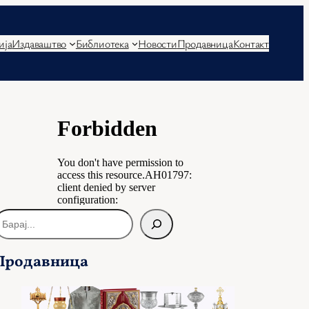
ија
Издаваштво
Библиотека
Новости
Продавница
Контакт
Продавница