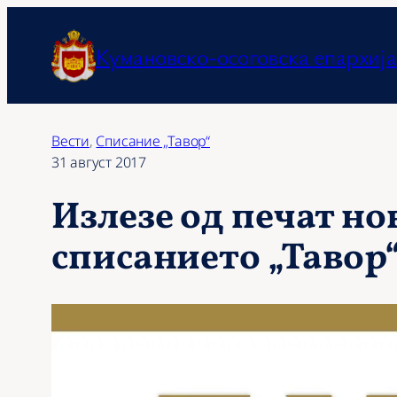
Оди
на
Кумановско-осоговска епархија
содржината
Вести
, 
Списание „Тавор“
31 август 2017
Излезе од печат но
списанието „Тавор