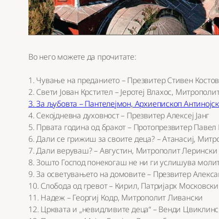
Во него можете да прочитате:
1. Чување на преданието – Презвитер Стивен Косто
2. Свети Јован Крстител – Јеротеј Влахос, Митропол
3. За љубовта – Пантелејмон, Архиепископ Антинојс
4. Секојдневна духовност – Презвитер Алексеј Јанг
5. Првата година од бракот – Протопрезвитер Павел
6. Дали се грижиш за своите деца? – Атанасиј, Мит
7. Дали веруваш? – Августин, Митрополит Лерински
8. Зошто Господ понекогаш не ни ги услишува молит
9. За осветувањето на домовите – Презвитер Алекс
10. Слобода од гревот – Кирил, Патријарх Московски
11. Надеж – Георгиј Кодр, Митрополит Ливански
12. Црквата и „невидливите деца“ – Венди Цвиклин