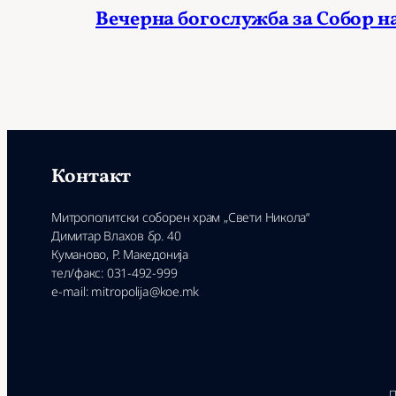
Вечерна богослужба за Собор н
Контакт
Митрополитски соборен храм „Свети Никола“
Димитар Влахов бр. 40
Куманово, Р. Македонија
тел/факс: 031-492-999
e-mail: mitropolija@koe.mk
П