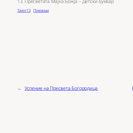
13. Пресветата Мајка Божја – Детски буквар
Tavor13
Преземи
←
Успение на Пресвета Богородица