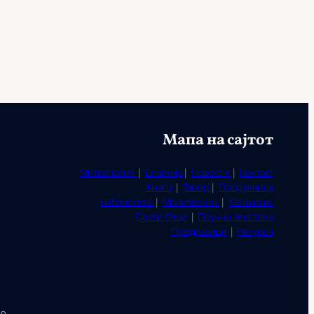
Мапа на сајтот
Митрополит
|
Епархија
|
Новости
|
Контакт
Книги
|
Тавор
|
Продавница
Библиотека
|
Молитвеник
|
Катихизис
Свети Отци
|
Поучни текстови
Предизвици
|
Ресурси
во