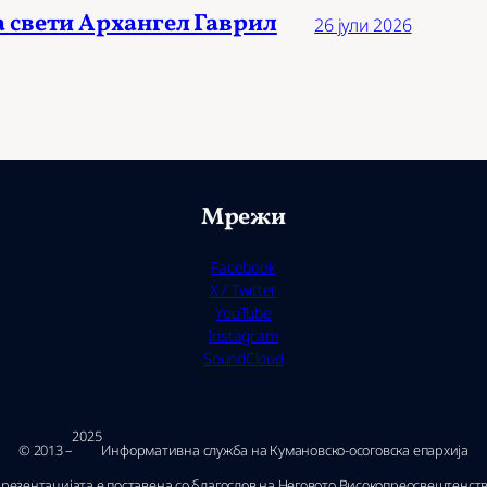
а свети Архангел Гаврил
26 јули 2026
Мрежи
Facebook
X / Twitter
YouTube
Instagram
SoundCloud
2025
© 2013 –
Ин­фор­ма­тив­на служ­ба на Ку­ма­нов­ско-осо­гов­ска епар­хи­ја
резентацијата е поставена со благослов на Неговото Високопреосвештенст