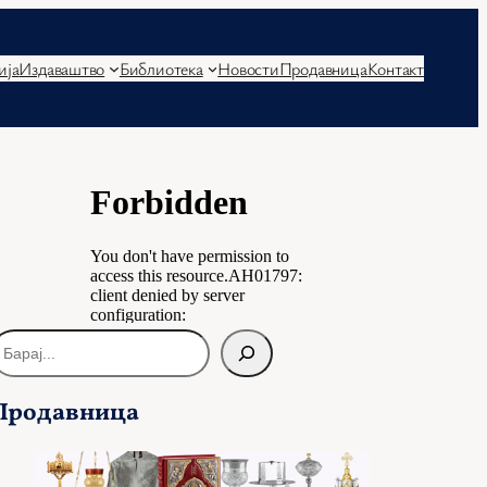
ија
Издаваштво
Библиотека
Новости
Продавница
Контакт
Продавница