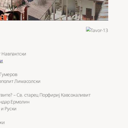
в
ит Навпактски
ки
 Гумеров
рополит Лимасолски
вите? – Св. старец Порфириј Кавсокаливит
андар Ермолин
 и Руски
ски