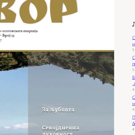
С
н
5
С
п
5
Е
„
4
С
н
4
П
б
4