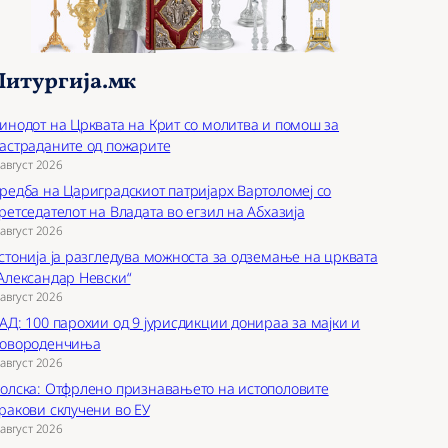
Литургија.мк
инодот на Црквата на Крит со молитва и помош за
астраданите од пожарите
 август 2026
редба на Цариградскиот патријарх Вартоломеј со
ретседателот на Владата во егзил на Абхазија
 август 2026
стонија ја разгледува можноста за одземање на црквата
Александар Невски“
 август 2026
АД: 100 парохии од 9 јурисдикции донираа за мајки и
овороденчиња
 август 2026
олска: Отфрлено признавањето на истополовите
ракови склучени во ЕУ
 август 2026