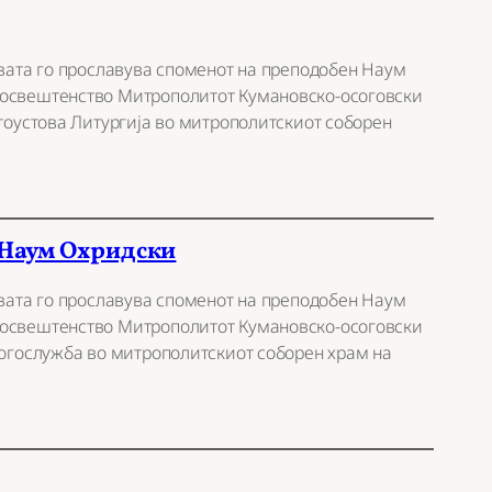
квата го прославува споменот на преподобен Наум
еосвештенство Митрополитот Кумановско-осоговски
атоустова Литургија во митрополитскиот соборен
 Наум Охридски
квата го прославува споменот на преподобен Наум
еосвештенство Митрополитот Кумановско-осоговски
богослужба во митрополитскиот соборен храм на