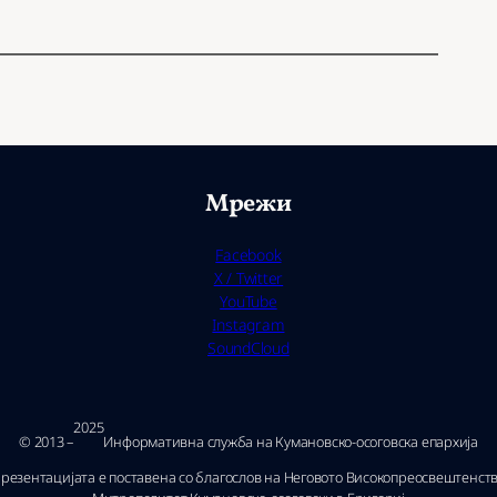
Мрежи
Facebook
X / Twitter
YouTube
Instagram
SoundCloud
2025
© 2013 –
Ин­фор­ма­тив­на служ­ба на Ку­ма­нов­ско-осо­гов­ска епар­хи­ја
резентацијата е поставена со благослов на Неговото Високопреосвештенст