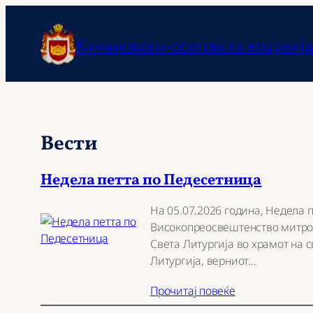
Оди
на
Кумановско-осоговска епархија
содржината
Вести
Недела петта по Педесетница
На 05.07.2026 година, Недела 
Високопреосвештенство митроп
Света Литургија во храмот на 
Литургија, верниот…
Прочитај повеќе