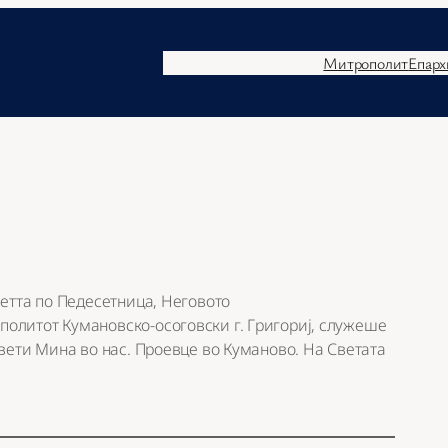
Митрополит
Епарх
петта по Педесетница, Неговото
олитот Кумановско-осоговски г. Григориј, служеше
свети Мина во нас. Проевце во Куманово. На Светата