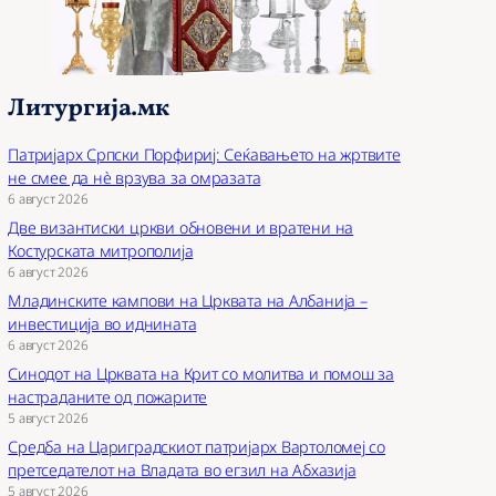
Литургија.мк
Патријарх Српски Порфириј: Сеќавањето на жртвите
не смее да нѐ врзува за омразата
6 август 2026
Две византиски цркви обновени и вратени на
Костурската митрополија
6 август 2026
Младинските кампови на Црквата на Албанија –
инвестиција во иднината
6 август 2026
Синодот на Црквата на Крит со молитва и помош за
настраданите од пожарите
5 август 2026
Средба на Цариградскиот патријарх Вартоломеј со
претседателот на Владата во егзил на Абхазија
5 август 2026