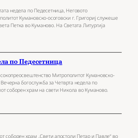
ртата недела по Педесетница, Неговото
олитот Кумановско-осоговски г. Григориј служеше
света Петка во Куманово. На Светата Литургија
ела по Педесетница
 Високопреосвештенство Митрополитот Кумановско-
е Вечерна богослужба за Четврта недела по
от соборен храм на свети Никола во Куманово.
т соборен храм „Свети апостоли Петар и Павле“ во