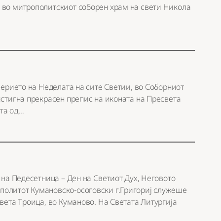
 во митрополитскиот соборен храм на свети Никола
ечерието на Неделата на сите Светии, во Соборниот
истигна прекрасен препис на иконата на Пресвета
та од…
 на Педесетница – Ден на Светиот Дух, Неговото
олитот Кумановско-осоговски г.Григориј служеше
Света Троица, во Куманово. На Светата Литургија