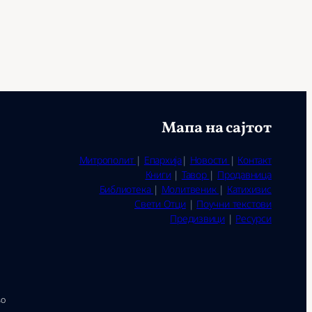
Мапа на сајтот
Митрополит
|
Епархија
|
Новости
|
Контакт
Книги
|
Тавор
|
Продавница
Библиотека
|
Молитвеник
|
Катихизис
Свети Отци
|
Поучни текстови
Предизвици
|
Ресурси
во