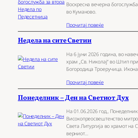
Воскресна вечерна богослужба
во Куманово.
Прочитај повеќе
Недела на сите Светии
На 6 јуни 2026 година, во нав
храм „Св. Николај“ во Штип пр
Богородица Троеручица. Икона
Прочитај повеќе
Понеделник – Ден на Светиот Дух
На 01.06.2026 год., Понеделник
Високопреосвештенство митроп
Света Литургија во храмот на 
верниот…