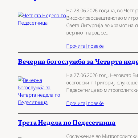
На 28.06.2026 година, во Четв
Високопреосвештенство митроп
Света Литургија во храмот на 
верниот народ се…
Прочитај повеќе
Вечерна богослужба за Четврта нед
На 27.06.2026 год., Неговото
осоговски г. Григориј, служеш
Педесетница во митрополитски
Прочитај повеќе
Трета Недела по Педесетница
Сослужение во Митрополитскио