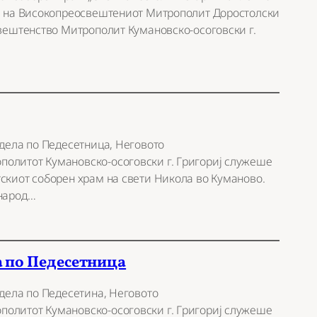
на на Високопреосвештениот Митрополит Доростолски
свештенство Митрополит Кумановско-осоговски г.
едела по Педесетница, Неговото
олитот Кумановско-осоговски г. Григориј служеше
скиот соборен храм на свети Никола во Куманово.
 народ…
а по Педесетница
едела по Педесетина, Неговото
олитот Кумановско-осоговски г. Григориј служеше