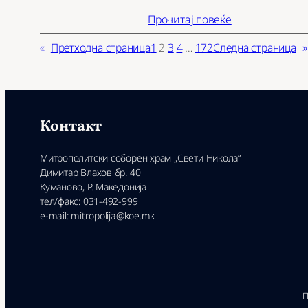
Прочитај повеќе
«
Претходна страница
1
2
3
4
…
172
Следна страница
»
Контакт
Митрополитски соборен храм „Свети Никола“
Димитар Влахов бр. 40
Куманово, Р. Македонија
тел/факс: 031-492-999
e-mail: mitropolija@koe.mk
П