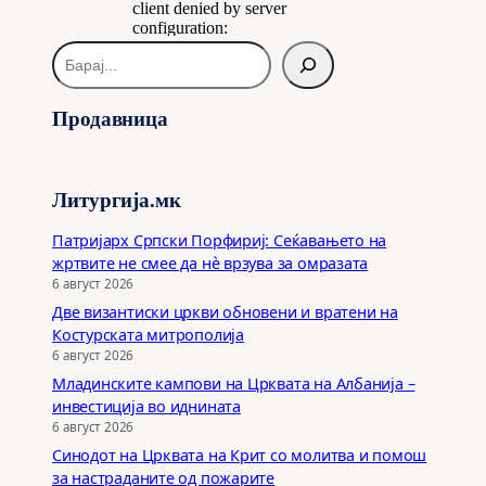
Б
а
р
Продавница
а
ј
Литургија.мк
Патријарх Српски Порфириј: Сеќавањето на
жртвите не смее да нѐ врзува за омразата
6 август 2026
Две византиски цркви обновени и вратени на
Костурската митрополија
6 август 2026
Младинските кампови на Црквата на Албанија –
инвестиција во иднината
6 август 2026
Синодот на Црквата на Крит со молитва и помош
за настраданите од пожарите