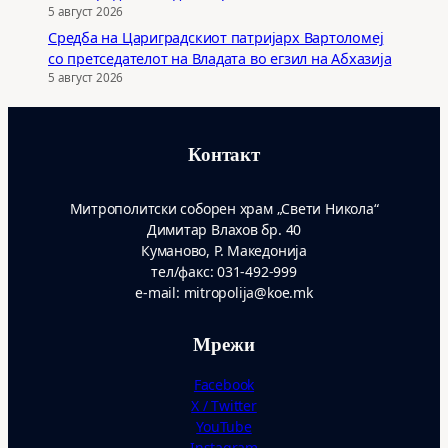
5 август 2026
Средба на Цариградскиот патријарх Вартоломеј
со претседателот на Владата во егзил на Абхазија
5 август 2026
Контакт
Митрополитски соборен храм „Свети Никола“
Димитар Влахов бр. 40
Куманово, Р. Македонија
тел/факс: 031-492-999
e-mail: mitropolija@koe.mk
Мрежи
Facebook
X / Twitter
YouTube
Instagram