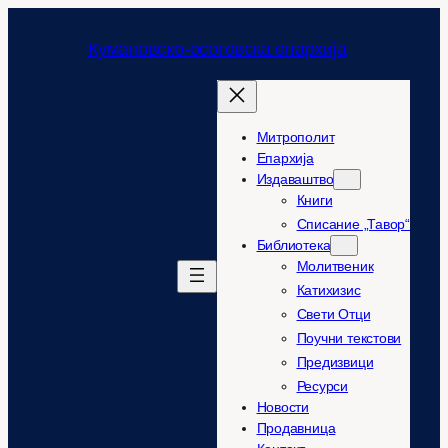
Оди
на
Кумановско-осоговска епархија
содржината
Митрополит
Епархија
Издаваштво
Книги
Списание „Тавор“
Библиотека
Молитвеник
Катихизис
Свети Отци
Поучни текстови
Предизвици
Ресурси
Новости
Продавница