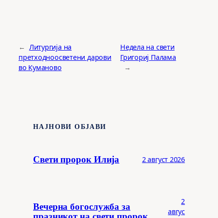
←
Литургија на
Недела на свети
претходноосветени дарови
Григориј Палама
во Куманово
→
НАЈНОВИ ОБЈАВИ
Свети пророк Илија
2 август 2026
2
Вечерна богослужба за
авгус
празникот на свети пророк