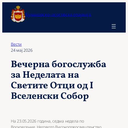
Оди
на
Кумановско-осоговска епархија
содржината
Вести
24 мај 2026
Вечерна богослужба
за Неделата на
Светите Отци од I
Вселенски Собор
На 23.05.2026 година, седма недела по
Воскресение, Неговото Високопреосвештенство