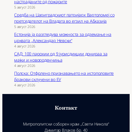
настраданите од пожарите
5 август 2026
Средба на Цариградскиот патријарх Вартоломеј со
претседателот на Владата во егзил на Абхазија
5 август 2026
Естонија ја разгледува можноста за одземање на
црквата „Александар Невски“
4 август 2026
САД: 100 парохии од 9 јурисдикции донираа за
мајки и новороденчиња
4 август 2026
Полска: Отфрлено признавањето на истополовите
бракови склучени во ЕУ
4 август 2026
Контакт
Митрополитски соборен храм „Свети Никола“
Димитар Влахов бр. 40