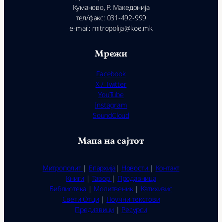
Куманово, Р. Македонија
тел/факс: 031-492-999
e-mail: mitropolija@koe.mk
Мрежи
Facebook
X / Twitter
YouTube
Instagram
SoundCloud
Мапа на сајтот
Митрополит
|
Епархија
|
Новости
|
Контакт
Книги
|
Тавор
|
Продавница
Библиотека
|
Молитвеник
|
Катихизис
Свети Отци
|
Поучни текстови
Предизвици
|
Ресурси