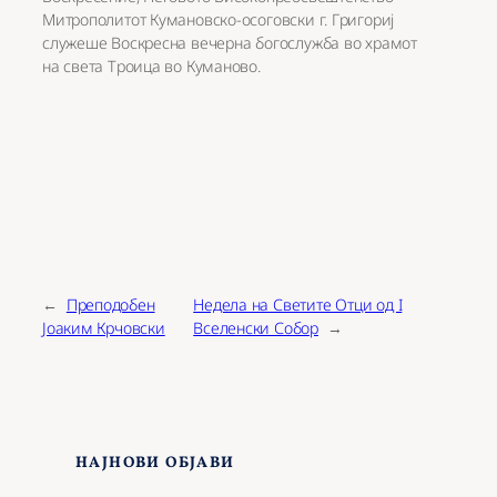
Митрополитот Кумановско-осоговски г. Григориј
служеше Воскресна вечерна богослужба во храмот
на света Троица во Куманово.
←
Преподобен
Недела на Светите Отци од I
Јоаким Крчовски
Вселенски Собор
→
НАЈНОВИ ОБЈАВИ