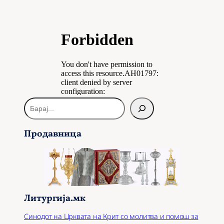
Б
а
р
Продавница
а
ј
Литургија.мк
Синодот на Црквата на Крит со молитва и помош за