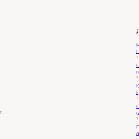
М
П
7
О
п
7
К
Е
7
С
г.
о
7
П
с
6