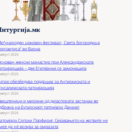
Литургија.мк
еѓународен црковен фестивал „Света Богородица
ортаитиса“ во Варна
 август 2026
снован женски манастир при Александриската
атријаршија – две Египќанки се замонашија
 август 2026
ипар обезбедува поддршка за Антиохиската и
русалимската патријаршија
 август 2026
вештеници и мирјани од дијаспората застанаа во
дбрана на Бугарскиот патријарх Даниил
 август 2026
атријарх Српски Порфириј: Сеќавањето на жртвите не
мее да нѐ врзува за омразата
 август 2026