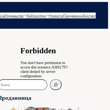
ија
Издаваштво
Библиотека
Новости
Продавница
Контакт
Продавница