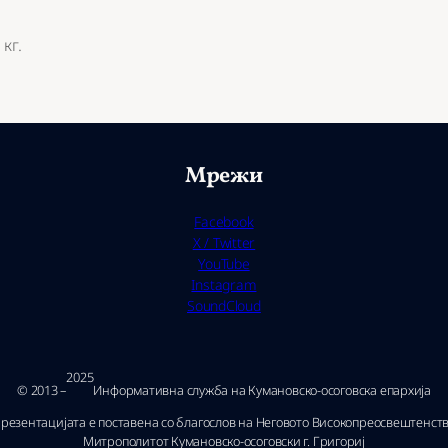
кг.
Мрежи
Facebook
X / Twitter
YouTube
Instagram
SoundCloud
2025
© 2013 –
Ин­фор­ма­тив­на служ­ба на Ку­ма­нов­ско-осо­гов­ска епар­хи­ја
резентацијата е поставена со благослов на Неговото Високопреосвештенст
Митрополитот Кумановско-осоговски г. Григориј