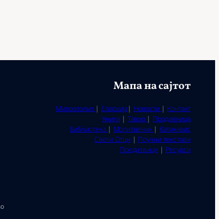
Мапа на сајтот
Митрополит
|
Епархија
|
Новости
|
Контакт
Книги
|
Тавор
|
Продавница
Библиотека
|
Молитвеник
|
Катихизис
Свети Отци
|
Поучни текстови
Предизвици
|
Ресурси
во