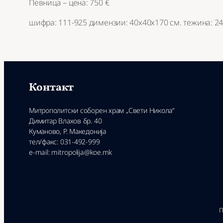
Певница – цена: 750 €
шифра: 111-925 димензии: 40х40х170 см. тежина: 24 
Контакт
Митрополитски соборен храм „Свети Никола“
Димитар Влахов бр. 40
Куманово, Р. Македонија
тел/факс: 031-492-999
e-mail: mitropolija@koe.mk
П