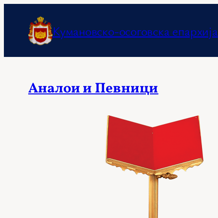
Оди
на
Кумановско-осоговска епархија
содржината
Аналои и Певници