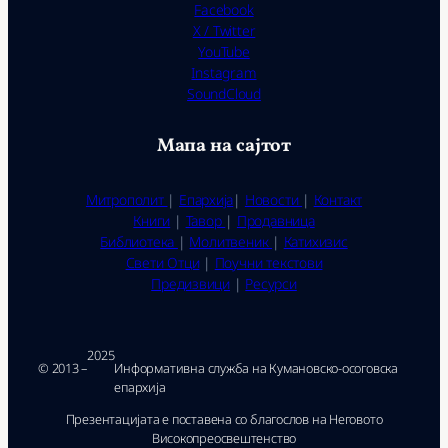
Facebook
X / Twitter
YouTube
Instagram
SoundCloud
Мапа на сајтот
Митрополит
|
Епархија
|
Новости
|
Контакт
Книги
|
Тавор
|
Продавница
Библиотека
|
Молитвеник
|
Катихизис
Свети Отци
|
Поучни текстови
Предизвици
|
Ресурси
2025
© 2013 –
Ин­фор­ма­тив­на служ­ба на Ку­ма­нов­ско-осо­гов­ска
епар­хи­ја
Презентацијата е поставена со благослов на Неговото
Високопреосвештенство