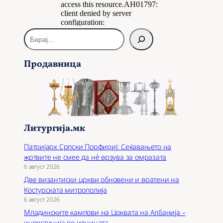
Б
а
р
Продавница
а
ј
Литургија.мк
Патријарх Српски Порфириј: Сеќавањето на
жртвите не смее да нѐ врзува за омразата
6 август 2026
Две византиски цркви обновени и вратени на
Костурската митрополија
6 август 2026
Младинските кампови на Црквата на Албанија –
инвестиција во иднината