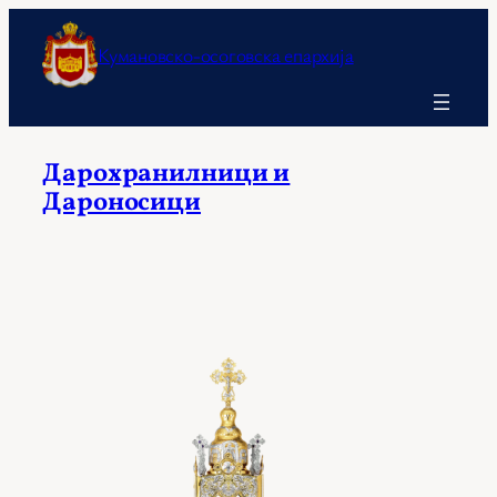
Оди
на
Кумановско-осоговска епархија
содржината
Дарохранилници и
Дароносици