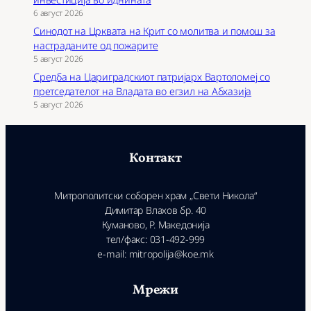
6 август 2026
Синодот на Црквата на Крит со молитва и помош за
настраданите од пожарите
5 август 2026
Средба на Цариградскиот патријарх Вартоломеј со
претседателот на Владата во егзил на Абхазија
5 август 2026
Контакт
Митрополитски соборен храм „Свети Никола“
Димитар Влахов бр. 40
Куманово, Р. Македонија
тел/факс: 031-492-999
e-mail: mitropolija@koe.mk
Мрежи