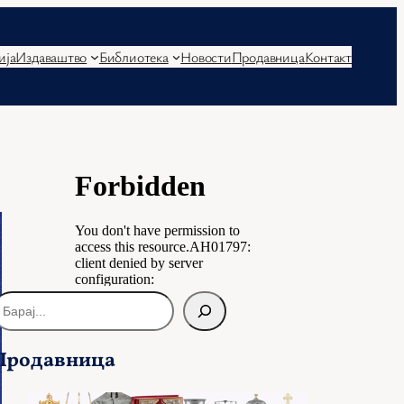
ија
Издаваштво
Библиотека
Новости
Продавница
Контакт
Продавница