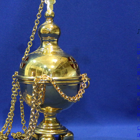
П
с
6
Д
К
6
М
и
6
С
н
5
С
п
5