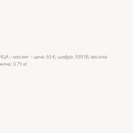
А – месинг – цена: 65 €; шифра: 9391В; висина:
жина: 0.75 кг.