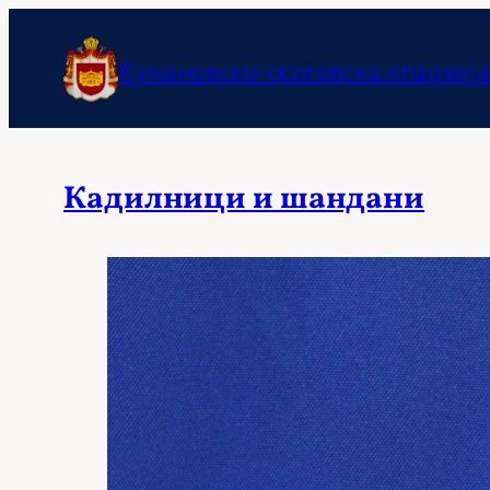
Оди
на
Кумановско-осоговска епархија
содржината
Кадилници и шандани