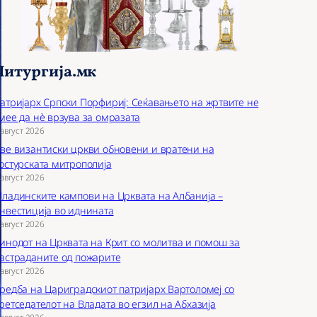
Литургија.мк
атријарх Српски Порфириј: Сеќавањето на жртвите не
мее да нѐ врзува за омразата
 август 2026
ве византиски цркви обновени и вратени на
остурската митрополија
 август 2026
ладинските кампови на Црквата на Албанија –
нвестиција во иднината
 август 2026
инодот на Црквата на Крит со молитва и помош за
астраданите од пожарите
 август 2026
редба на Цариградскиот патријарх Вартоломеј со
ретседателот на Владата во егзил на Абхазија
 август 2026