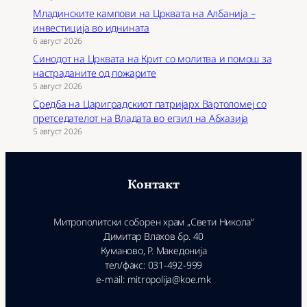
Младинските кампови на Црквата на Албанија –
инвестиција во иднината
6 август 2026
Синодот на Црквата на Крит со молитва и помош за
настраданите од пожарите
5 август 2026
Средба на Цариградскиот патријарх Вартоломеј со
претседателот на Владата во егзил на Абхазија
5 август 2026
Контакт
Митрополитски соборен храм „Свети Никола“
Димитар Влахов бр. 40
Куманово, Р. Македонија
тел/факс: 031-492-999
e-mail: mitropolija@koe.mk