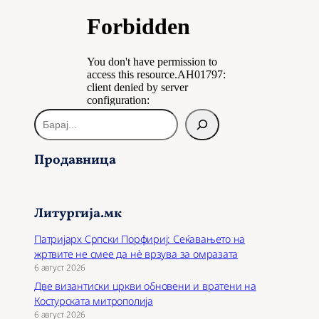
Б
а
р
Продавница
а
ј
Литургија.мк
Патријарх Српски Порфириј: Сеќавањето на
жртвите не смее да нѐ врзува за омразата
6 август 2026
Две византиски цркви обновени и вратени на
Костурската митрополија
6 август 2026