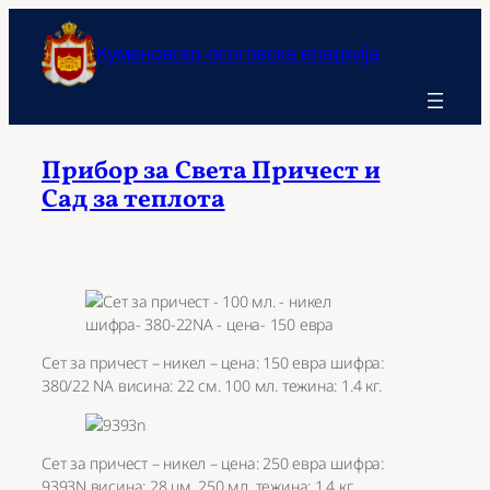
Оди
на
Кумановско-осоговска епархија
содржината
Прибор за Света Причест и
Сад за теплота
Сет за причест – никел – цена: 150 евра шифра:
380/22 NA висина: 22 см. 100 мл. тежина: 1.4 кг.
Сет за причест – никел – цена: 250 евра шифра:
9393N висина: 28 цм. 250 мл. тежина: 1.4 кг.