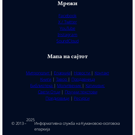
Мрежи
Facebook
X / Twitter
YouTube
Instagram
SoundCloud
Мапа на сајтот
Митрополит
|
Епархија
|
Новости
|
Контакт
Книги
|
Тавор
|
Продавница
Библиотека
|
Молитвеник
|
Катихизис
Свети Отци
|
Поучни текстови
Предизвици
|
Ресурси
2025
© 2013 –
Ин­фор­ма­тив­на служ­ба на Ку­ма­нов­ско-осо­гов­ска
епар­хи­ја