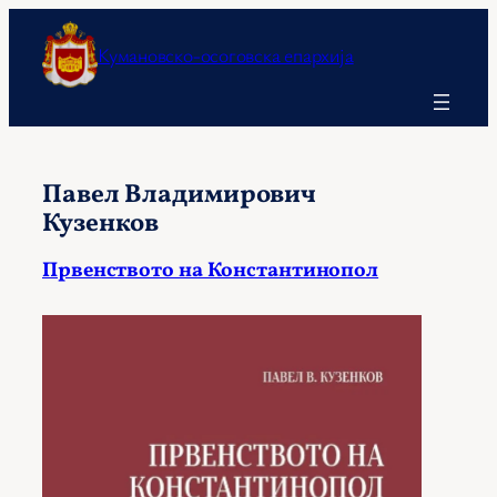
Оди
на
Кумановско-осоговска епархија
содржината
Павел Владимирович
Кузенков
Првенството на Константинопол