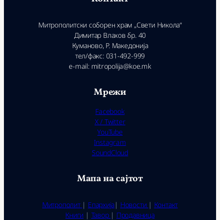
Митрополитски соборен храм „Свети Никола“
Димитар Влахов бр. 40
Куманово, Р. Македонија
тел/факс: 031-492-999
e-mail: mitropolija@koe.mk
Мрежи
Facebook
X / Twitter
YouTube
Instagram
SoundCloud
Мапа на сајтот
Митрополит
|
Епархија
|
Новости
|
Контакт
Книги
|
Тавор
|
Продавница