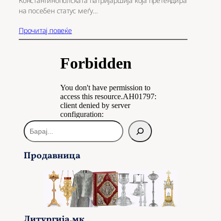
Константинополската патријаршија која претендира
на посебен статус меѓу…
Прочитај повеќе
Б
а
р
Продавница
а
ј
Литургија.мк