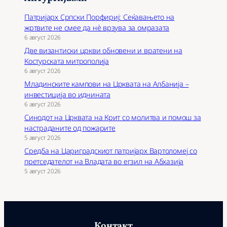
Патријарх Српски Порфириј: Сеќавањето на
жртвите не смее да нѐ врзува за омразата
6 август 2026
Две византиски цркви обновени и вратени на
Костурската митрополија
6 август 2026
Младинските кампови на Црквата на Албанија –
инвестиција во иднината
6 август 2026
Синодот на Црквата на Крит со молитва и помош за
настраданите од пожарите
5 август 2026
Средба на Цариградскиот патријарх Вартоломеј со
претседателот на Владата во егзил на Абхазија
5 август 2026
Контакт